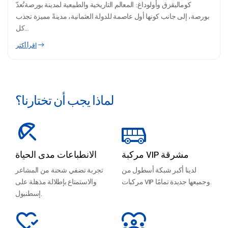
كوماليقزق وأولوداغ: المعالم التاريخية والطبيعية لمدينة بورصةتُعدّ
بورصة، إلى جانب كونها أول عاصمة للدولة العثمانية، مدينةً مميزة تجذب
كل...
اقرأ أكثر
لماذا يجب أن تختارنا؟
مركبة VIP مشرقة
الانطباعات مدى الحياة
لدينا أكبر شبكة أسطول من
تجربة تضفي شحنة من المشاعر
مركبات VIP وجميعها جديدة تمامًا.
والاستمتاع بإطلالة مذهلة على
إسطنبول.