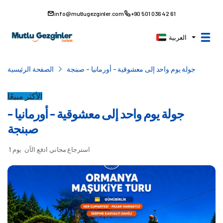
info@mutlugezginler.com
+90 501 036 42 61
العربية
جولة يوم واحد إلى معشوقية - أورمانيا - صبنجة
الصفحة الرئيسية
الأكثر مبيعًا
جولة يوم واحد إلى معشوقية - أورمانيا -
صبنجة
استرجاع مجاني
ادفع الآن
1 يوم