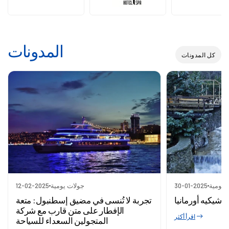
المدونات
كل المدونات
 يومية
30-01-2025
جولات يومية
12-02-2025
اشيكيه أورمانيا
تجربة لا تُنسى في مضيق إسطنبول: متعة
الإفطار على متن قارب مع شركة
اقرأ أكثر
المتجولين السعداء للسياحة