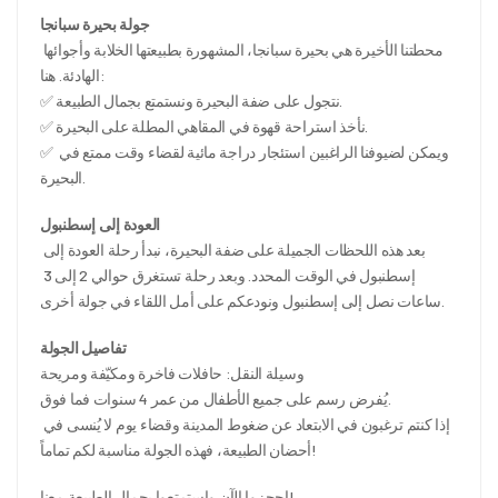
جولة بحيرة سبانجا
محطتنا الأخيرة هي بحيرة سبانجا، المشهورة بطبيعتها الخلابة وأجوائها 
الهادئة. هنا:
✅ نتجول على ضفة البحيرة ونستمتع بجمال الطبيعة.
✅ نأخذ استراحة قهوة في المقاهي المطلة على البحيرة.
✅ ويمكن لضيوفنا الراغبين استئجار دراجة مائية لقضاء وقت ممتع في 
البحيرة.
العودة إلى إسطنبول
بعد هذه اللحظات الجميلة على ضفة البحيرة، نبدأ رحلة العودة إلى 
إسطنبول في الوقت المحدد. وبعد رحلة تستغرق حوالي 2 إلى 3 
ساعات نصل إلى إسطنبول ونودعكم على أمل اللقاء في جولة أخرى.
تفاصيل الجولة
وسيلة النقل: حافلات فاخرة ومكيّفة ومريحة
يُفرض رسم على جميع الأطفال من عمر 4 سنوات فما فوق.
إذا كنتم ترغبون في الابتعاد عن ضغوط المدينة وقضاء يوم لا يُنسى في 
أحضان الطبيعة، فهذه الجولة مناسبة لكم تماماً!
احجزوا الآن واستمتعوا بجمال الطبيعة معنا!