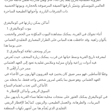
العالمي لليونسكو، وتتميّز بأزقتها الضيقة المرصوفة بالحجارة، وبيوتها الخشبية 
ذات الشرفات البارزة، وأجوائها الطبيعية الساحرة.
أماكن يمكن زيارتها في كوماليقزق
	1.	بيوت كوماليقزق
أثناء تجولك في القرية، يمكنك مشاهدة البيوت المكوّنة من الحجر والخشب 
بألوان زاهية. وقد حافظت هذه المباني على الطراز المعماري التقليدي العثماني 
حتى يومنا هذا.
	2.	مركز ومتحف ثقافة كوماليقزق
لمعرفة تاريخ القرية ونمط حياتها عن قرب، يمكنك زيارة المتحف. حيث تُعرض 
فيه أدوات زراعية وأوانٍ منزلية وملابس تقليدية تعود إلى العهد العثماني.
	3.	ممر جن آرالِغْي
وفقًا للأساطير، فهو ممر ضيق كان يختبئ فيه القرويون الهاربون من الأعداء في 
العهد العثماني. وهو ضيق بما يكفي لمرور شخص واحد فقط، ما يجعله من 
الأماكن التي تجذب اهتمام السياح.
	4.	السوق الريفي وأماكن الإفطار
في كوماليقزق يمكنك العثور على منتجات محلية تعدّها نساء القرية بأيديهن مثل 
المربيات، والطرهانة، والعسل الطبيعي، والزيتون. كما يُعدّ الإفطار الريفي 
التقليدي الذي يُقدَّم هنا من أشهر نكهات المنطقة.