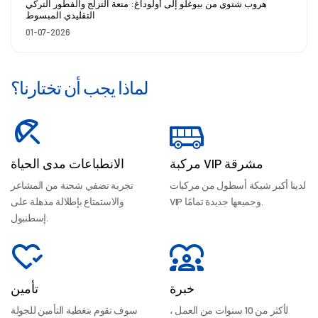
هروب شتوي من بيوغلو إلى أولوداغ: متعة التزلج والفطور التركي
التقليدي المبسوط
01-07-2026
لماذا يجب أن تختارنا؟
مركبة VIP مشرقة
الانطباعات مدى الحياة
لدينا أكبر شبكة أسطول من مركبات
تجربة تضفي شحنة من المشاعر
VIP وجميعها جديدة تمامًا.
والاستمتاع بإطلالة مذهلة على
إسطنبول.
خبرة
تأمين
لأكثر من 10 سنوات من العمل ،
سوف تقوم بتغطية التأمين للجولة