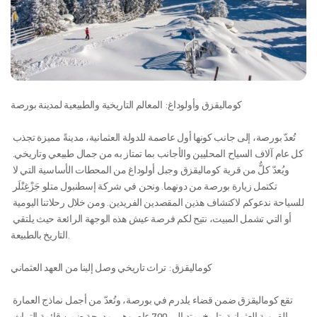
كوماليقزق وأولوداغ: المعالم التاريخية والطبيعية لمدينة بورصة
تُعدّ بورصة، إلى جانب كونها أول عاصمة للدولة العثمانية، مدينةً مميزة تجذب 
كل عام آلاف السياح المحليين والأجانب بما تمتاز به من جمال طبيعي وتاريخي. 
ويُعدّ كلٌّ من قرية كوماليقزق وجبل أولوداغ من المحطات الأساسية التي لا 
تكتمل زيارة بورصة من دونهما. ونحن في شركة إسطنبول متلو جَزْغِنْلَر 
للسياحة ندعوكم لاكتشاف هذين المقصدين الفريدين. ومن خلال رحلاتنا اليومية 
أو التي تشمل المبيت، نتيح لكم فرصة عيش هذه الوجهة الرائعة حيث يلتقي 
التاريخ بالطبيعة.
كوماليقزق: تراث تاريخي وصل إلينا من العهد العثماني
تقع كوماليقزق ضمن قضاء يلدرم في بورصة، وتُعدّ من أجمل نماذج العمارة 
القروية العثمانية بتاريخ يمتد إلى 700 عام. وهي مدرجة ضمن قائمة التراث 