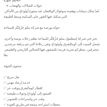
	4.	جولات الشلالات والهضاب
تُعدّ شلال سيتابات وهضبة سوفولار الواقعتان عند سفوح أولوداغ من الأماكن 
التي يمكنك فيها العثور على السكينة وسط الطبيعة.
جولة بورصة مع شركة متلو جَزْغِنْلَر للسياحة
نحن في شركة إسطنبول متلو جَزْغِنْلَر للسياحة ننظم رحلات يومية وأخرى 
تشمل المبيت إلى كوماليقزق وأولوداغ. وفي رحلاتنا التي تتم برفقة مرشدين 
محترفين، ينتظركم تجربة فريدة تكتشفون فيها الجمالين التاريخي والطبيعي 
معًا.
محتوى الجولة:
✅ نقل مريح
✅ خدمة إرشاد مهني
✅ إفطار كوماليقزق ووقت حر
✅ الصعود إلى أولوداغ وجولات طبيعية
✅ وقت حر واستراحات للتصوير
✅ محطات استراحة ممتعة في طريق العودة