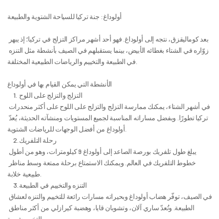
أولوداغ: جنة تركيا للسياحة الشتوية والطبيعة
بعد كوماليقزق، نتجه إلى أولوداغ. فهو أحد أشهر مراكز التزلج في تركيا؛ إذ يبهر 
زوّاره في الشتاء بغطائه الأبيض، بينما يستقبلهم في الصيف بأنشطة مثل التنزه 
في الطبيعة والتخييم والرياضات الطبيعية المختلفة.
الأنشطة التي يمكن القيام بها في أولوداغ
	1.	التزلج والتزلج على اللوح
في أشهر الشتاء، يمكنك ممارسة التزلج والتزلج على اللوح على أكثر منحدرات 
تركيا تطورًا. وبفضل مساراته المناسبة لجميع المستويات ومنشآته الحديثة، يُعدّ 
أولوداغ من أفضل الوجهات للرياضات الشتوية.
	2.	رحلة التلفريك
يبلغ طول تلفريك بورصة الصاعد إلى أولوداغ 9 كيلومترات، وهو من أطول 
خطوط التلفريك في العالم. ويمكنك الاستمتاع برحلة ممتعة وسط مناظر 
طبيعية خلابة.
	3.	التنزه والتخييم في الطبيعة
في الصيف، توفّر هضاب أولوداغ وبحيراته مسارات رائعة للتخييم والتنزه لعشاق 
الطبيعة. وتُعدّ ساري آلان، وتشوبان قايا، وهضبة كيرازلي من أكثر مناطق 
التخييم شهرة.