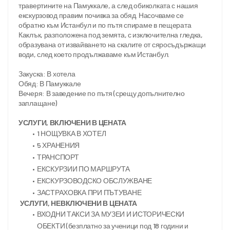
травертините на Памуккале, а след обиколката с нашия 
екскурзовод правим почивка за обяд. Насочваме се 
обратно към Истанбул и по пътя спираме в пещерата 
Каклък, разположена под земята, с изключителна гледка, 
образувана от извайването на скалите от сяросъдържащи 
води, след което продължаваме към Истанбул.

Закуска: В хотела  

Обяд: В Памуккале  

Вечеря: В заведение по пътя (срещу допълнително 
заплащане)

УСЛУГИ, ВКЛЮЧЕНИ В ЦЕНАТА
1 НОЩУВКА В ХОТЕЛ
5 ХРАНЕНИЯ
ТРАНСПОРТ
ЕКСКУРЗИИ ПО МАРШРУТА
ЕКСКУРЗОВОДСКО ОБСЛУЖВАНЕ
ЗАСТРАХОВКА ПРИ ПЪТУВАНЕ
УСЛУГИ, НЕВКЛЮЧЕНИ В ЦЕНАТА
ВХОДНИ ТАКСИ ЗА МУЗЕИ И ИСТОРИЧЕСКИ 
ОБЕКТИ (безплатно за ученици под 18 години и 