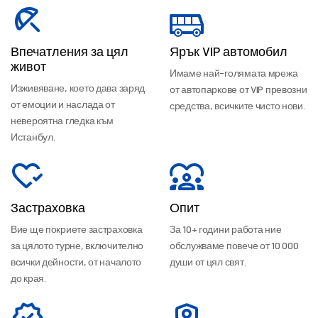
Впечатления за цял
Ярък VIP автомобил
живот
Имаме най-голямата мрежа
Изживяване, което дава заряд
от автопаркове от VIP превозни
от емоции и наслада от
средства, всичките чисто нови.
невероятна гледка към
Истанбул.
Застраховка
Опит
Вие ще покриете застраховка
За 10+ години работа ние
за цялото турне, включително
обслужваме повече от 10 000
всички дейности, от началото
души от цял свят.
до края.