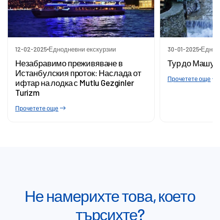
12-02-2025
Еднодневни екскурзии
30-01-2025
Еднод
Незабравимо преживяване в
Тур до Машук
Истанбулския проток: Наслада от
Прочетете още
ифтар на лодка с Mutlu Gezginler
Turizm
Прочетете още
Не намерихте това, което
търсихте?