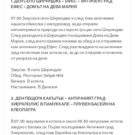
1. ДЕН СЕЛО ШИРИНДЖЕ – ЕФЕС – АНТИЧЕН ГРАД 
ЕФЕС – ДОМЪТ НА ДЕВА МАРИЯ
07:00 Закуска в село Шириндже и след това започваме 
нашата обиколка с екскурзовод, за да открием 
неповторимата природа на старото гръцко село Шириндже. 
След разходката в Шириндже посещаваме Дома на Дева 
Мария, след което правим почивка за обяд и се отправяме 
към античния град Ефес. След разглеждането на античния 
град потегляме към хотела си, за да се отморѝм и починем 
от умората на деня.

Закуска: В село Шириндже  

Обяд: Ресторант Selçuk Hitit  

Вечеря: В хотела  

Настаняване: В Денизли

2. ДЕН ПЕЩЕРА КАКЪЛЪК – АНТИЧНИЯТ ГРАД 
ХИЕРАПОЛИС В ПАМУККАЛЕ – ПЛУВЕН БАСЕЙН НА 
КЛЕОПАТРА
В 07:00 закусваме в хотела и около 09:30 напускаме хотела 
заедно с багажа си. Първо посещаваме Античния град 
Хиераполис, след това Басейна на Клеопатра и после 