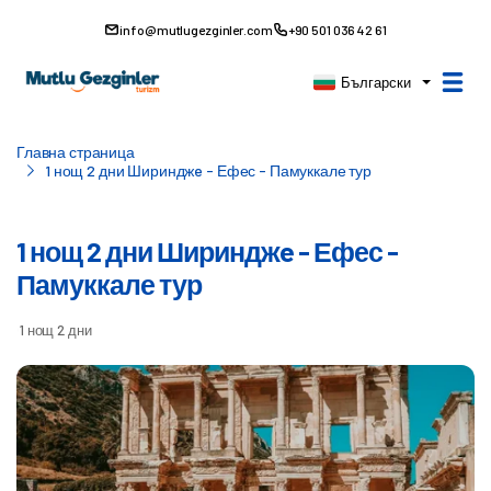
info@mutlugezginler.com
+90 501 036 42 61
Български
Главна страница
1 нощ 2 дни Ширинджe - Ефес - Памуккале тур
1 нощ 2 дни Ширинджe - Ефес -
Памуккале тур
1 нощ 2 дни