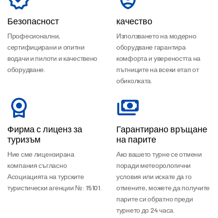
Безопасност
качество
Професионални,
Използването на модерно
сертифицирани и опитни
оборудване гарантира
водачи и пилоти и качествено
комфорта и увереността на
оборудване.
пътниците на всеки етап от
обиколката.
Фирма с лиценз за
Гарантирано връщане
туризъм
на парите
Ние сме лицензирана
Ако вашето турне се отмени
компания съгласно
поради метеорологични
Асоциацията на турските
условия или искате да го
туристически агенции №: 15101.
отмените, можете да получите
парите си обратно преди
турнето до 24 часа.