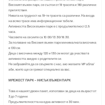
Високият въжен парк, се състои от 19 трасета и 190 различни 
препятствия. 
Нивата на трудност на 19-те трасета са различни. На входа 
на всяко трасе има информационни табели.
Активността Висок въжен парк е с продължителност 2,5 
часа.
Часовете на сесиите са 10:00/13:30/16:30.
За ползване на Високия въжен парк минималната височина 
е 130 см. 
Деца с височина между 120 и 130 см могат да участват в 
активността заедно с родителите си.
Не забравяйте да се свържете с нас, ако желаете VIP абла/
аби, които ще се грижат специално за вас.
МРЕЖЕСТ ПАРК – НИСЪК ВЪЖЕН ПАРК 
Това е нашият двоен пакет, използван за деца на възраст от 
3 до 7 години.
Продължителността на една активност е 30 мин.