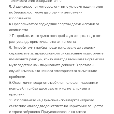
технически екип е задължително.
5. В зависимост от метеорологичните условия нашият екип
по безопасност може да ограничи или отмени
използването.
6. Препоръчват се подходящи спортни дрехи и обувки за
активността.
7. Потребителите с дълга коса трябва да я вържат и да не я
разпускат до приключване на активността.
8. Потребителят трябва преди използване да уведоми
служителите за здравословното си състояние и като отчете
възможните реакции, които могат да възникнат в организма
му вследствие на извършваната дейност. В противен
случай компанията не носи отговорност за възможните
проблеми.
9. Освен лични вещи като мобилен телефон, часовник и
портфейл; трябва да се свалят и колиета, гривни и
пръстени.
10. Използването на „Приключенския парк“ в нетрезво
състояние или под въздействието на наркотични вещества
е строго забранено. При установяване на такова