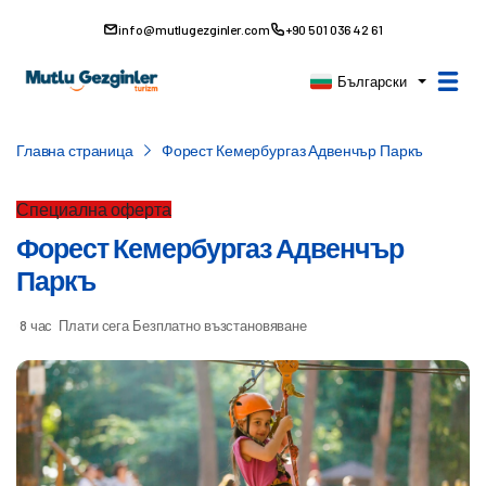
info@mutlugezginler.com
+90 501 036 42 61
Български
Главна страница
Форест Кемербургаз Адвенчър Паркъ
Специална оферта
Форест Кемербургаз Адвенчър
Паркъ
8 час
Плати сега
Безплатно възстановяване