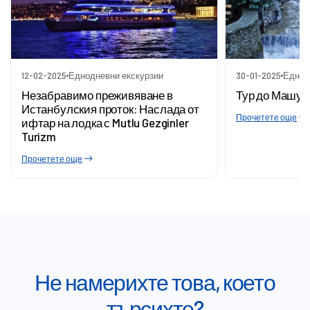
12-02-2025
Еднодневни екскурзии
30-01-2025
Еднод
Незабравимо преживяване в
Тур до Машук
Истанбулския проток: Наслада от
Прочетете още
ифтар на лодка с Mutlu Gezginler
Turizm
Прочетете още
Не намерихте това, което
търсихте?