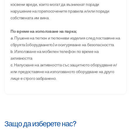
косвени вреди, които могат да възникнат поради
нарушение на горепосочените правила и/или поради
собствената им вина.
По време на използване на парка;
a. Пушене на тютюн и тютюневи изделия след поставяне на
сбруята (оборудването) и осигуряване на безопасността
b. Използване на мобилен телефон по време на
активността
c. Напускане на активността със защитното оборудване и/
или предоставяне на използваното оборудване на друго
лице е строго забранено.
Защо да изберете нас?