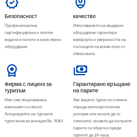
Безопасност
качество
Професионални,
Използването на модерно
сертифицирани и опитни
оборудване гарантира
водачи и пилоти и качествено
комфорта и увереността на
оборудване.
пътниците на всеки етап от
обиколката.
Фирма с лиценз за
Гарантирано връщане
туризъм
на парите
Ние сме лицензирана
Ако вашето турне се отмени
компания съгласно
поради метеорологични
Асоциацията на турските
условия или искате да го
туристически агенции №: 15101.
отмените, можете да получите
парите си обратно преди
турнето до 24 часа.