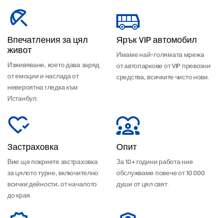
Впечатления за цял
Ярък VIP автомобил
живот
Имаме най-голямата мрежа
Изживяване, което дава заряд
от автопаркове от VIP превозни
от емоции и наслада от
средства, всичките чисто нови.
невероятна гледка към
Истанбул.
Застраховка
Опит
Вие ще покриете застраховка
За 10+ години работа ние
за цялото турне, включително
обслужваме повече от 10 000
всички дейности, от началото
души от цял свят.
до края.