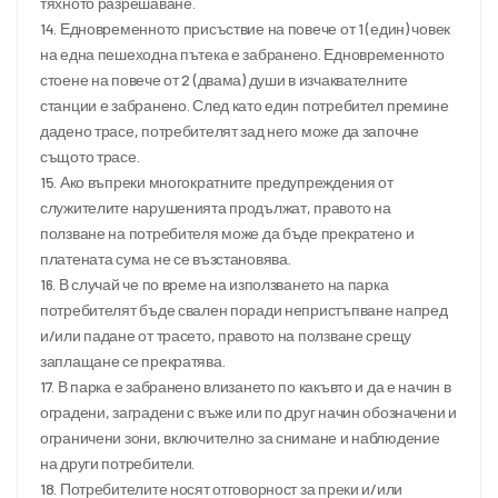
тяхното разрешаване.
14. Едновременното присъствие на повече от 1 (един) човек
на една пешеходна пътека е забранено. Едновременното
стоене на повече от 2 (двама) души в изчаквателните
станции е забранено. След като един потребител премине
дадено трасе, потребителят зад него може да започне
същото трасе.
15. Ако въпреки многократните предупреждения от
служителите нарушенията продължат, правото на
ползване на потребителя може да бъде прекратено и
платената сума не се възстановява.
16. В случай че по време на използването на парка
потребителят бъде свален поради непристъпване напред
и/или падане от трасето, правото на ползване срещу
заплащане се прекратява.
17. В парка е забранено влизането по какъвто и да е начин в
оградени, заградени с въже или по друг начин обозначени и
ограничени зони, включително за снимане и наблюдение
на други потребители.
18. Потребителите носят отговорност за преки и/или