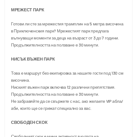
МРЕЖЕСТ ПАРК
Готови ли сте за мрежестия трамплин на 5 метра височина 
в Приключенския парк? Мрежестият парк предлага 
вълнуващи моменти за деца на възраст от 3 до 7 години.
Продължителността на ползване е 30 минути.
НИСЪК ВЪЖЕН ПАРК
Това е маршрут без екипировка за нашите гости под 130 см 
височина.
Ниският въжен парк включва 12 различни препятствия.
Продължителността на ползване е 30 минути.
Не забравяйте да се свържете с нас, ако желаете VIP абла/
аби, които ще се грижат специално за вас.
СВОБОДЕН СКОК
Свободният скок е мини активност в кулата на 