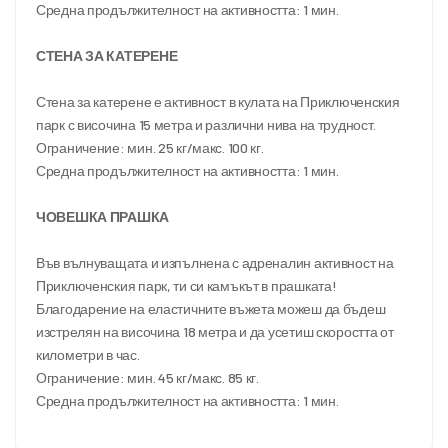
Средна продължителност на активността: 1 мин.
СТЕНА ЗА КАТЕРЕНЕ
Стена за катерене е активност в кулата на Приключенския 
парк с височина 15 метра и различни нива на трудност.
Ограничение: мин. 25 кг/макс. 100 кг.
Средна продължителност на активността: 1 мин.
ЧОВЕШКА ПРАШКА
Във вълнуващата и изпълнена с адреналин активност на 
Приключенския парк, ти си камъкът в прашката!
Благодарение на еластичните въжета можеш да бъдеш 
изстрелян на височина 18 метра и да усетиш скоростта от 
километри в час.
Ограничение: мин. 45 кг/макс. 85 кг.
Средна продължителност на активността: 1 мин.