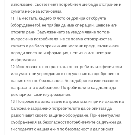
използване, съответният потребител ще бъде отстранен и
сумата не се възстановява.
11. На местата, където тялото се допира от сбруята
(оборудването), не трябва да има операции, шевове или
открити рани. Задължението за уведомяване по този
въпрос е на потребителя; не се поема отговорност за
каквито и да било преки и/или косвени вреди, възникнали
поради липса на информация, непълна или невярна
информация.
12. Използването на трасетата от потребители с физически
или умствени увреждания е под условие на одобрение от
нашия екип по безопасност. Без одобрение използването
на трасетата е забранено. Потребителите са длъжни да
декларират своите увреждания.
13. По време на използване на трасетата и при изчакване на
балкона е забранено потребителите да се опитват да
разкопчават своето защитно оборудване. При евентуални
съображения за безопасност потребителите са длъжни да
ги споделят с нашия екип по безопасност и да поискат