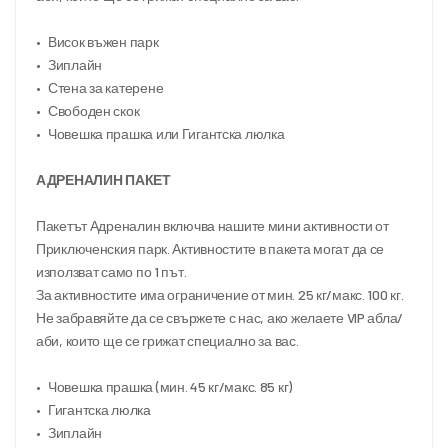
•	Висок въжен парк
•	Зиплайн
•	Стена за катерене
•	Свободен скок
•	Човешка прашка или Гигантска люлка
АДРЕНАЛИН ПАКЕТ
Пакетът Адреналин включва нашите мини активности от 
Приключенския парк. Активностите в пакета могат да се 
използват само по 1 път. 
За активностите има ограничение от мин. 25 кг/макс. 100 кг.
Не забравяйте да се свържете с нас, ако желаете VIP абла/
аби, които ще се грижат специално за вас.
•	Човешка прашка (мин. 45 кг/макс. 85 кг)
•	Гигантска люлка
•	Зиплайн