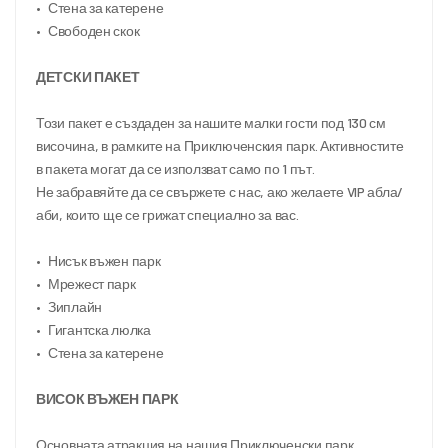
•	Стена за катерене
•	Свободен скок
ДЕТСКИ ПАКЕТ
Този пакет е създаден за нашите малки гости под 130 см 
височина, в рамките на Приключенския парк. Активностите 
в пакета могат да се използват само по 1 път.
Не забравяйте да се свържете с нас, ако желаете VIP абла/
аби, които ще се грижат специално за вас.
•	Нисък въжен парк
•	Мрежест парк
•	Зиплайн
•	Гигантска люлка
•	Стена за катерене
ВИСОК ВЪЖЕН ПАРК 
Основната атракция на нашия Приключенски парк, 