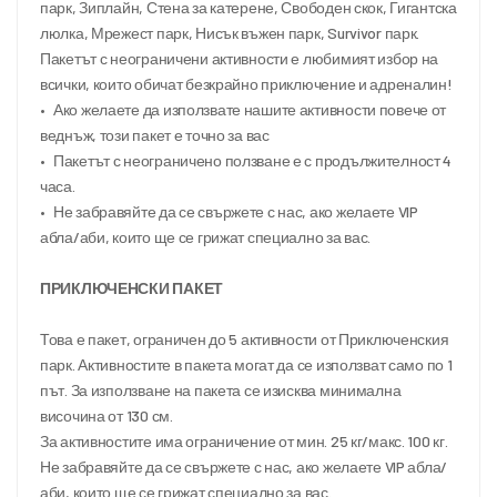
парк, Зиплайн, Стена за катерене, Свободен скок, Гигантска 
люлка, Мрежест парк, Нисък въжен парк, Survivor парк. 
Пакетът с неограничени активности е любимият избор на 
всички, които обичат безкрайно приключение и адреналин!
•	Ако желаете да използвате нашите активности повече от 
веднъж, този пакет е точно за вас
•	Пакетът с неограничено ползване е с продължителност 4 
часа. 
•	Не забравяйте да се свържете с нас, ако желаете VIP 
абла/аби, които ще се грижат специално за вас. 
ПРИКЛЮЧЕНСКИ ПАКЕТ
Това е пакет, ограничен до 5 активности от Приключенския 
парк. Активностите в пакета могат да се използват само по 1 
път. За използване на пакета се изисква минимална 
височина от 130 см. 
За активностите има ограничение от мин. 25 кг/макс. 100 кг.
Не забравяйте да се свържете с нас, ако желаете VIP абла/
аби, които ще се грижат специално за вас.