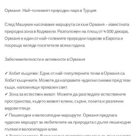
Орманя: Най-големият природен парк в Турция
След Машукие насочваме маршрута си към Орманя – известната 
природна зона в Коджаели. Разположен на площ от 4 000 декара, 
Орманя е един от най-големите природни паркове в Европа и 
посреща хиляди посетители всяка година.
Забележителности и активности в Орманя
✔ Хобит къщички: Една от най-популярните точки в Орманя са 
Хобит къщичките. Можете да направите чудесни снимки пред тези 
къщи, напомнящи приказен свят.
✔ Зона за естествен живот: Можете да разгледате естествените 
пространства, където живеят елени, сърни, понита и различни 
видове птици.
✔ Пешеходни и велосипедни маршрути: Орманя предлага 
чудесен маршрут за любителите на природата с дълги пешеходни 
пътеки и велосипедни алеи.
✔ Детски зоопарк: В специално подготвената зона за деца можете 