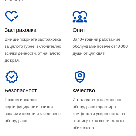
Застраховка
Опит
Вие ще покриете застраховка
За 10+ години работа ние
за цялото турне, включително
обслужваме повече от 10 000
всички дейности, от началото
души от цял свят.
до края.
Безопасност
качество
Професионални,
Използването на модерно
сертифицирани и опитни
оборудване гарантира
водачи и пилоти и качествено
комфорта и увереността на
оборудване.
пътниците на всеки етап от
обиколката.