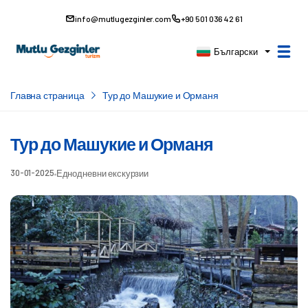
info@mutlugezginler.com
+90 501 036 42 61
Български
Главна страница
Тур до Машукие и Орманя
Тур до Машукие и Орманя
30-01-2025
Еднодневни екскурзии