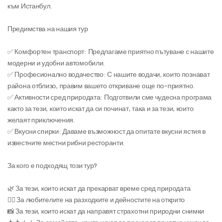
към Истанбул.
Предимства на нашия тур
✅ Комфортен транспорт: Предлагаме приятно пътуване с нашите 
модерни и удобни автомобили.
✅ Професионално водачество: С нашите водачи, които познават 
района отблизо, правим вашето откриване още по-приятно.
✅ Активности сред природата: Подготвили сме чудесна програма 
както за тези, които искат да си починат, така и за тези, които 
желаят приключения.
✅ Вкусни спирки: Даваме възможност да опитате вкусни ястия в 
известните местни рибни ресторанти.
За кого е подходящ този тур?
🌿 За тези, които искат да прекарват време сред природата
🚶‍♂️ За любителите на разходките и дейностите на открито
📸 За тези, които искат да направят страхотни природни снимки