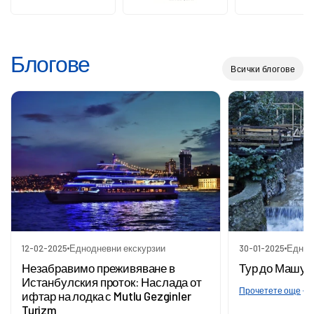
Блогове
Всички блогове
12-02-2025
Еднодневни екскурзии
30-01-2025
Еднод
Незабравимо преживяване в
Тур до Машук
Истанбулския проток: Наслада от
Прочетете още
ифтар на лодка с Mutlu Gezginler
Turizm