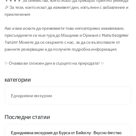
👨‍👩‍👧‍👦 За семейства, които искат да прекарат приятно уикенда
🎉 За тези, които искат да изживеят ден, изпълнен с забавление и 
приключения
Ако и вие искате да преживеете това неповторимо изживяване, 
присъединете се към тура до Машукие и Орманя с Mutlu Gezginler 
Turizm! Можете да се свържете с нас, за да се възползвате от 
ранните резервации и да получите подробна информация.
✨ Очаква ви спокоен ден в сърцето на природата! ✨
категории
Еднодневни екскурзии
Последни статии
Еднодневна екскурзия до Бурса от Бейоглу: Вкусно бягство