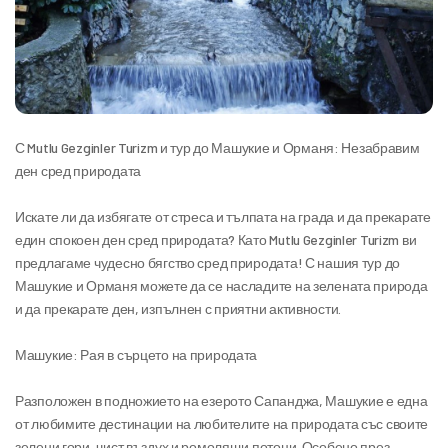
С Mutlu Gezginler Turizm и тур до Машукие и Орманя: Незабравим 
ден сред природата
Искате ли да избягате от стреса и тълпата на града и да прекарате 
един спокоен ден сред природата? Като Mutlu Gezginler Turizm ви 
предлагаме чудесно бягство сред природата! С нашия тур до 
Машукие и Орманя можете да се насладите на зелената природа 
и да прекарате ден, изпълнен с приятни активности.
Машукие: Рая в сърцето на природата
Разположен в подножието на езерото Сапанджа, Машукие е една 
от любимите дестинации на любителите на природата със своите 
зелени гори, чист въздух и ромолящи потоци. Особено през 