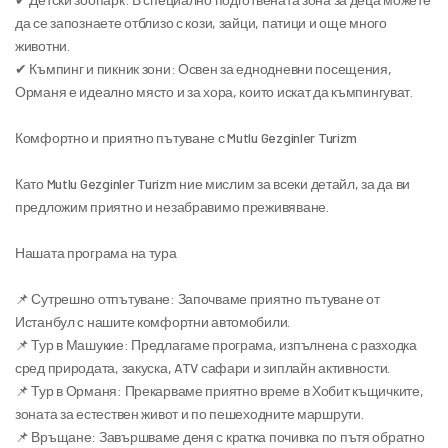
да се запознаете отблизо с кози, зайци, патици и още много 
животни.
✔ Къмпинг и пикник зони: Освен за еднодневни посещения, 
Орманя е идеално място и за хора, които искат да къмпингуват.
Комфортно и приятно пътуване с Mutlu Gezginler Turizm
Като Mutlu Gezginler Turizm ние мислим за всеки детайл, за да ви 
предложим приятно и незабравимо преживяване.
Нашата програма на тура
📌 Сутрешно отпътуване: Започваме приятно пътуване от 
Истанбул с нашите комфортни автомобили.
📌 Тур в Машукие: Предлагаме програма, изпълнена с разходка 
сред природата, закуска, ATV сафари и зиплайн активности.
📌 Тур в Орманя: Прекарваме приятно време в Хобит къщичките, 
зоната за естествен живот и по пешеходните маршрути.
📌 Връщане: Завършваме деня с кратка почивка по пътя обратно 