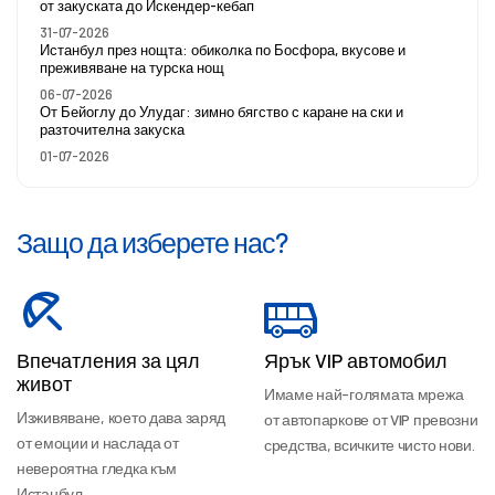
от закуската до Искендер-кебап
31-07-2026
Истанбул през нощта: обиколка по Босфора, вкусове и
преживяване на турска нощ
06-07-2026
От Бейоглу до Улудаг: зимно бягство с каране на ски и
разточителна закуска
01-07-2026
Защо да изберете нас?
Впечатления за цял
Ярък VIP автомобил
живот
Имаме най-голямата мрежа
Изживяване, което дава заряд
от автопаркове от VIP превозни
от емоции и наслада от
средства, всичките чисто нови.
невероятна гледка към
Истанбул.