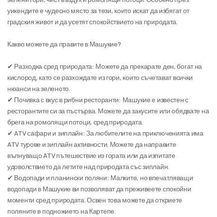
уикендите е чудесно място за тези, които искат да избягат от 
градския живот и да усетят спокойствието на природата.
Какво можете да правите в Машукие?
✔ Разходка сред природата: Можете да прекарате ден, богат на 
кислород, като се разхождате из гори, които съчетават всички 
нюанси на зеленото.
✔ Почивка с вкус в рибни ресторанти: Машукие е известен с 
ресторантите си за пъстърва. Можете да закусите или обядвате на 
брега на ромолящи потоци, сред природата.
✔ ATV сафари и зиплайн: За любителите на приключенията има 
ATV турове и зиплайн активности. Можете да направите 
вълнуващо ATV пътешествие из гората или да изпитате 
удоволствието да летите над природата със зиплайн.
✔ Водопади и планински поляни: Малките, но впечатляващи 
водопади в Машукие ви позволяват да преживеете спокойни 
моменти сред природата. Освен това можете да откриете 
поляните в подножието на Картепе.