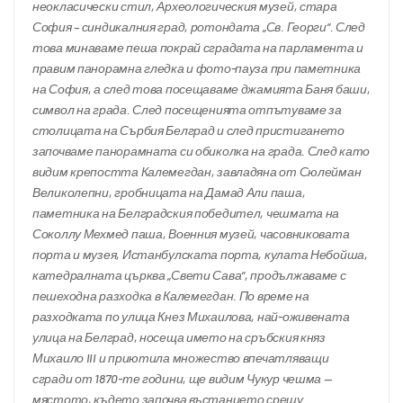
неокласически стил, Археологическия музей, стара 
София – синдикалния град, ротондата „Св. Георги“. След 
това минаваме пеша покрай сградата на парламента и 
правим панорамна гледка и фото-пауза при паметника 
на София, а след това посещаваме джамията Баня баши, 
символ на града. След посещенията отпътуваме за 
столицата на Сърбия Белград и след пристигането 
започваме панорамната си обиколка на града. След като 
видим крепостта Калемегдан, завладяна от Сюлейман 
Великолепни, гробницата на Дамад Али паша, 
паметника на Белградския победител, чешмата на 
Соколлу Мехмед паша, Военния музей, часовниковата 
порта и музея, Истанбулската порта, кулата Небойша, 
катедралната църква „Свети Сава“, продължаваме с 
пешеходна разходка в Калемегдан. По време на 
разходката по улица Кнез Михаилова, най-оживената 
улица на Белград, носеща името на сръбския княз 
Михаило III и приютила множество впечатляващи 
сгради от 1870-те години, ще видим Чукур чешма — 
мястото, където започва въстанието срещу 