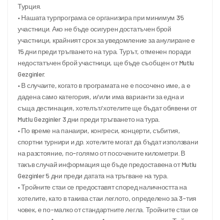
Турция.
• Нашата турпрограма се организира при минимум 35
участници. Ако не бъде осигурен достатъчен брой
участници, крайният срок за уведомление за анулиране е
15 дни преди тръгването на тура. Турът, отменен поради
недостатъчен брой участници, ще бъде съобщен от Mutlu
Gezginler.
• В случаите, когато в програмата не е посочено име, а е
дадена само категория, и/или има варианти за една и
съща дестинация, хотелът/хотелите ще бъдат обявени от
Mutlu Gezginler 3 дни преди тръгването на тура.
• По време на панаири, конгреси, концерти, събития,
спортни турнири и др. хотелите могат да бъдат използвани
на разстояние, по-голямо от посочените километри. В
такъв случай информация ще бъде предоставена от Mutlu
Gezginler 5 дни преди датата на тръгване на тура.
• Тройните стаи се предоставят според наличността на
хотелите, като в такива стаи леглото, определено за 3-тия
човек, е по-малко от стандартните легла. Тройните стаи се