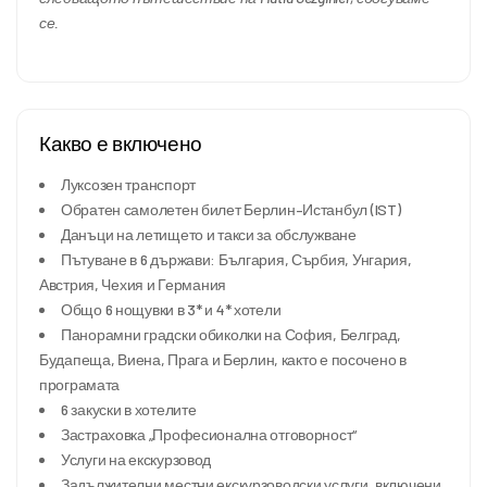
се.
Какво е включено
Луксозен транспорт
Обратен самолетен билет Берлин–Истанбул (IST)
Данъци на летището и такси за обслужване
Пътуване в 6 държави: България, Сърбия, Унгария,
Австрия, Чехия и Германия
Общо 6 нощувки в 3* и 4* хотели
Панорамни градски обиколки на София, Белград,
Будапеща, Виена, Прага и Берлин, както е посочено в
програмата
6 закуски в хотелите
Застраховка „Професионална отговорност“
Услуги на екскурзовод
Задължителни местни екскурзоводски услуги, включени