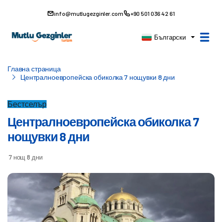
info@mutlugezginler.com
+90 501 036 42 61
Български
Главна страница
Централноевропейска обиколка 7 нощувки 8 дни
Бестселър
Централноевропейска обиколка 7
нощувки 8 дни
7 нощ 8 дни