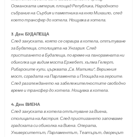
Османската империя, площад Република, Народното 
събрание на Сърбия и паметника на княз Михаило, след 
което трансфер до хотела. Нощувка в хотела.
3. Ден: БУДАПЕЩА
След закуската, която се сервира в хотела, отпътуване 
за Будапеща, столицата на Унгария. След 
пристигането в Будапеща, по време на панорамната ни 
обиколка ще видим моста Ержебет, хълма Гелерт, 
Рибарските кули, църквата „Св. Матияш“, Верижния 
мост, сградата на Парламента и Площада на героите. 
След разглеждането на забележителностите свободно 
време и трансфер до хотела. Нощувка в хотела.
4. Ден: ВИЕНА
След закуската в хотела отпътуване за Виена, 
столицата на Австрия. След пристигането започваме 
градската си обиколка на Виена. Операта, 
Университетът, Парламентът, Театърът, дворецът 