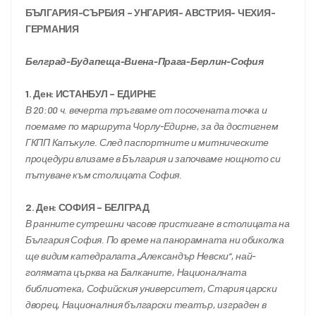
БЪЛГАРИЯ-СЪРБИЯ – УНГАРИЯ- АВСТРИЯ- ЧЕХИЯ- 
ГЕРМАНИЯ
Белград-Будапеща-Виена-Прага-Берлин-София
1. Ден: ИСТАНБУЛ – ЕДИРНЕ
В 20:00 ч. вечерта тръгваме от посочената точка и 
поемаме по маршрута Чорлу-Едирне, за да достигнем 
ГКПП Капъкуле. След паспортните и митническите 
процедури влизаме в България и започваме нощното си 
пътуване към столицата София.
2. Ден: СОФИЯ – БЕЛГРАД      
В ранните сутрешни часове пристигане в столицата на 
България София. По време на панорамната ни обиколка 
ще видим катедралата „Александър Невски“, най-
голямата църква на Балканите, Националната 
библиотека, Софийския университет, Стария царски 
дворец, Националния български театър, изграден в 