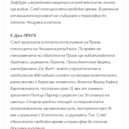
Хофбург и музейният квартал са сред местата, които 
ще видим. След посещенията свободно време. В уречения 
от вашия екскурзовод час събиране и трансфер до 
хотела. Нощувка в хотела.
5. Ден: ПРАГА
След закуската в хотела отпътуване за Прага, 
столицата на Чешката република. По време на 
панорамната ни обиколка на Прага ще видим районa на 
Храдчани, църквата Лорета, Президентския дворец, 
катедралата „Св. Вит“, чиято строителство е 
продължило 600 години и която съчетава неоготически, 
ренесансови и барокови елементи, дома на Франц Кафка, 
Карловия мост, построен през 13. век от главния 
архитект Питър Парлер и украсен със 31 статуи на 
светци, Стария градски площад, историческата 
астрономическа часовникова кула, построена през 15. 
век и украсена с 12 апостоли, и църквата Тин. След 
обиколката свободно време и трансфер до хотела. 
Нощувка в хотела.