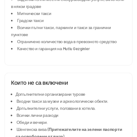
в някои градове
Митнически такси
Градски такси
Всички пътни такси, паркинги и такси за гранични
пунктове
Ограничено количество вода в превозното средство
Качество и гаранция на Mutlu Gezginler
Които не са включени
Допълнителни организирани турове
Входни такси за музеи и археологически обекти.
Допълнителни услуги, ползвани в хотела.
Всички лични разходи
Обеди и вечери.
Шенгенска виза (
Притежателите на зелени паспорти
са освободени от виза
).