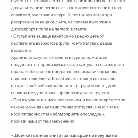
състоят от 1 голямо легло + 1 допълнително легло. Тъй като
допълнителните легла са сгъваеми/разтегателни и т.нар.
coach bed, участникът в тура, 3-тият човек и/или при
резервации за деца се счита, че приема възможния
дискомфорт и типа на леглото в стаята.
• Отстъпките за деца важат само за едно дете от
съответната възрастова група, което пътува с двама
възрастни.
Храните за закуска, включени в турпрограмата, се
предоставят според закускарската култура на съответната
страна и обикновено представляват ограничено меню,
наречено continental breakfast, състоящо се от масло,
сладко, хляб, чай или кафе, като за групите може да се
сервира в отделна зала, предназначена за групата.
• При пътуване по шосе през гранични пунктове времето за
чакане може да надвиши стандартите; Mutlu Gezginler не
носи отговорност за неблагоприятни последици,
произтичащи от тези закъснения.
• „Всички гости се считат за извършили покупка на