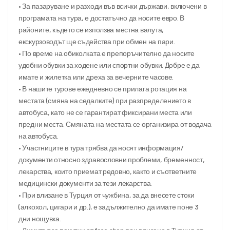
• За пазаруване и разходи във всички държави, включени в
програмата на тура, е достатъчно да носите евро. В
районите, където се използва местна валута,
екскурзоводът ще съдейства при обмен на пари.
• По време на обиколката е препоръчително да носите
удобни обувки за ходене или спортни обувки. Добре е да
имате и жилетка или дреха за вечерните часове.
• В нашите турове ежедневно се прилага ротация на
местата (смяна на седалките) при разпределението в
автобуса, като не се гарантират фиксирани места или
предни места. Смяната на местата се организира от водача
на автобуса.
• Участниците в тура трябва да носят информация/
документи относно здравословни проблеми, бременност,
лекарства, които приемат редовно, както и съответните
медицински документи за тези лекарства.
• При влизане в Турция от чужбина, за да внесете стоки
(алкохол, цигари и др.), е задължително да имате поне 3
дни нощувка.