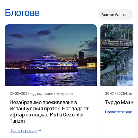
Блогове
Всички блогове
12-02-2025
Еднодневни екскурзии
30-01-2025
Еднод
Незабравимо преживяване в
Тур до Машук
Истанбулския проток: Наслада от
Прочетете още
ифтар на лодка с Mutlu Gezginler
Turizm
Прочетете още