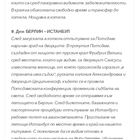
които са сред панорамно видимите забележителности. 
В края на обиколката свободно време и трансфер до 
хотела. Нощувка в хотела.
8. Ден: БЕРЛИН – ИСТАНБУЛ
След закуската в хотела отпътуване за Потсдам, 
наричан град на дворците. В прочутия Потсдам, 
създаден от нищото от пруския крал Фридрих Велики, 
сред местата, които ще видим, са дворецът Сансуси, 
известната мелница, от която произхожда изразът „в 
страната има съдии“, руската колония Александровка и 
дворецът Цецилиенхоф, където се е провела 
Потсдамската конференция, променила съдбата на 
света. След свободното време се отправяме към 
летището в Берлин. След билетните, багажните и 
паспортните процедури отпътуване за Истанбул с 
редовен полет на авиокомпанията. Пристигане на 
летище Истанбул по местно време и край на нашето 
пътуване. С пожелание да се видим отново в 
следващото пътешествие на Mutlu Gezginler, сбогуваме 