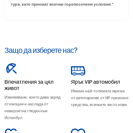
тура, като приемат всички горепосочени условия.“
Защо да изберете нас?
Впечатления за цял
Ярък VIP автомобил
живот
Имаме най-голямата мрежа
Изживяване, което дава заряд
от автопаркове от VIP превозни
от емоции и наслада от
средства, всичките чисто нови.
невероятна гледка към
Истанбул.