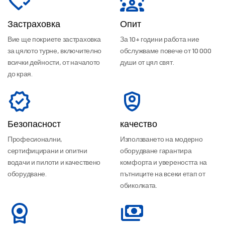
Застраховка
Опит
Вие ще покриете застраховка
За 10+ години работа ние
за цялото турне, включително
обслужваме повече от 10 000
всички дейности, от началото
души от цял свят.
до края.
Безопасност
качество
Професионални,
Използването на модерно
сертифицирани и опитни
оборудване гарантира
водачи и пилоти и качествено
комфорта и увереността на
оборудване.
пътниците на всеки етап от
обиколката.