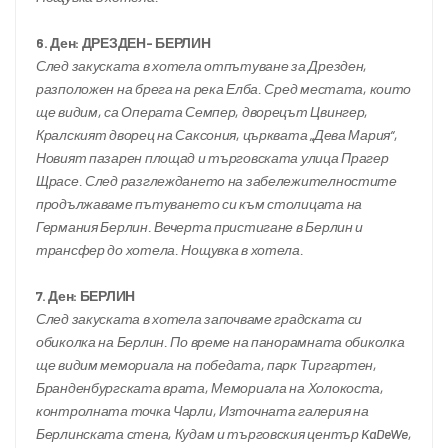
6. Ден: ДРЕЗДЕН- БЕРЛИН
След закуската в хотела отпътуване за Дрезден, 
разположен на брега на река Елба. Сред местата, които 
ще видим, са Операта Семпер, дворецът Цвингер, 
Кралският дворец на Саксония, църквата „Дева Мария“, 
Новият пазарен площад и търговската улица Прагер 
Щрасе. След разглеждането на забележителностите 
продължаваме пътуването си към столицата на 
Германия Берлин. Вечерта пристигане в Берлин и 
трансфер до хотела. Нощувка в хотела.
7. Ден: БЕРЛИН
След закуската в хотела започваме градската си 
обиколка на Берлин. По време на панорамната обиколка 
ще видим мемориала на победата, парк Тиргартен, 
Бранденбургската врата, Мемориала на Холокоста, 
контролната точка Чарли, Източната галерия на 
Берлинската стена, Кудам и търговския център KaDeWe, 