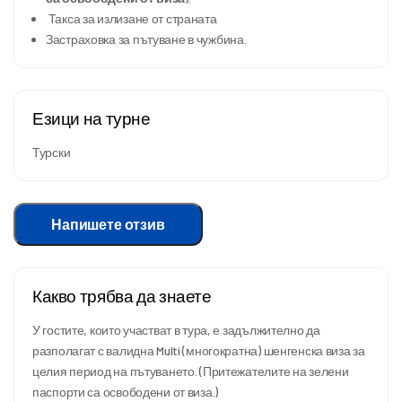
Такса за излизане от страната
Застраховка за пътуване в чужбина.
Езици на турне
Турски
Напишете отзив
Какво трябва да знаете
У гостите, които участват в тура, е задължително да
разполагат с валидна Multi (многократна) шенгенска виза за
целия период на пътуването. (Притежателите на зелени
паспорти са освободени от виза.)