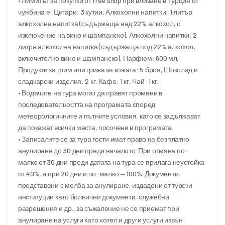
• Лимитът за покупки от free shop при влизане в Турция от
чужбина е: Цигари: 3 кутии, Алкохолни напитки: 1 литър
алкохолна напитка (съдържаща над 22% алкохол, с
изключение на вино и шампанско), Алкохолни напитки: 2
литра алкохолна напитка (съдържаща под 22% алкохол,
включително вино и шампанско), Парфюм: 600 мл,
Продукти за грим или грижа за кожата: 5 броя, Шоколад и
сладкарски изделия: 2 кг, Кафе: 1 кг, Чай: 1 кг.
• Водачите на тура могат да правят промени в
последователността на програмата според
метеорологичните и пътните условия, като се задължават
да покажат всички места, посочени в програмата.
• Записалите се за тура гости имат право на безплатно
анулиране до 30 дни преди началото. При отмяна по-
малко от 30 дни преди датата на тура се прилага неустойка
от 40%, а при 20 дни и по-малко — 100%. Документи,
представени с молба за анулиране, издадени от турски
институции като болнични документи, служебни
разрешения и др., за съжаление не се приемат при
анулиране на услуги като хотел и други услуги извън