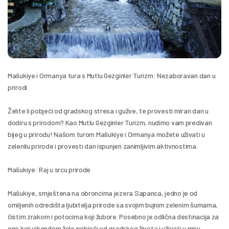
Mašukiye i Ormanya tura s Mutlu Gezginler Turizm: Nezaboravan dan u 
prirodi
Želite li pobjeći od gradskog stresa i gužve, te provesti miran dan u 
dodiru s prirodom? Kao Mutlu Gezginler Turizm, nudimo vam predivan 
bijeg u prirodu! Našom turom Mašukiye i Ormanya možete uživati u 
zelenilu prirode i provesti dan ispunjen zanimljivim aktivnostima.
Mašukiye: Raj u srcu prirode
Mašukiye, smještena na obroncima jezera Sapanca, jedno je od 
omiljenih odredišta ljubitelja prirode sa svojim bujnim zelenim šumama, 
čistim zrakom i potocima koji žubore. Posebno je odlična destinacija za 
one koji vikendom žele pobjeći od gradskog života i uživati u miru 