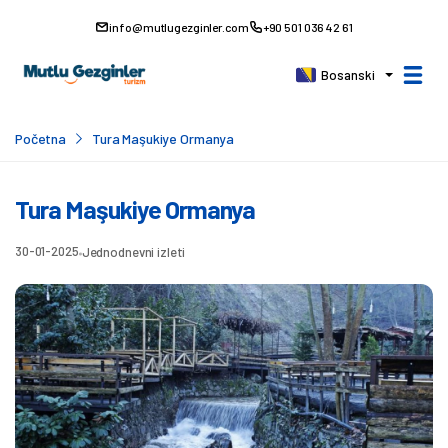
info@mutlugezginler.com
+90 501 036 42 61
Bosanski
Početna
Tura Maşukiye Ormanya
Tura Maşukiye Ormanya
30-01-2025
Jednodnevni izleti