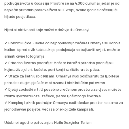
području života u Kocaeliju. Prostire se na 4.000 dunuma i jedan je od 
najvećih prirodnih parkova života u Evropi, svake godine dočekujući 
hiljade posjetilaca.
Mjesta i aktivnosti koje možete doživjeti u Ormanyi
✔ Hobbit kućice: Jedna od najpopularnijih tačaka Ormanye su Hobbit 
kućice. Ispred ovih kućica, koje podsjećaju na bajkoviti svijet, možete 
snimiti divne fotografije.
✔ Prirodno životno područje: Možete istražiti prirodna područja u 
kojima žive jeleni, košute, poni konji i različite vrste ptica.
✔ Staze za šetnju i biciklizam: Ormanya nudi odličnu rutu za ljubitelje 
prirode s dugim pješačkim stazama i biciklističkim putevima.
✔ Dječiji zoološki vrt: U posebno uređenom prostoru za djecu možete 
izbliza upoznati koze, zečeve, patke i još mnogo životinja.
✔ Kamping i piknik područja: Ormanya nudi idealan prostor ne samo za 
jednodnevne posjete, već i za one koji žele kampirati.
Udobno i ugodno putovanje s Mutlu Gezginler Turizm