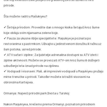
prirode.
Šta možete raditi u Mašukiyeu?
✔ Šetnja prirodom: Provedite dan s mnogo kisika šetajući kroz šume 
koje obiluju svim nijansama zelene boje.
✔ Pauza za ukusne riblje specijalitete: Maşukiye je poznata po 
restoranima s pastrmkom. Uživajte u jedinstvenom doručku ili ručku uz 
šum potoka, usred prirode.
✔ ATV safari i zipline: Za ljubitelje adrenalina dostupni su ATV izleti i 
zipline aktivnosti. Možete se provozati ATV-om kroz šumu ili doživjeti 
uzbuđenje leta iznad prirode na ziplineu.
✔ Vodopadi i visoravni: Mali, ali impresivni vodopadi u Maşukiyeu pružaju 
mirne trenutke u prirodi. Također možete istražiti visoravni na 
obroncima Kartepea.
Ormanya: Najveći prirodni park života u Turskoj
Nakon Maşukiyea, krećemo prema Ormanyi, poznatom prirodnom 