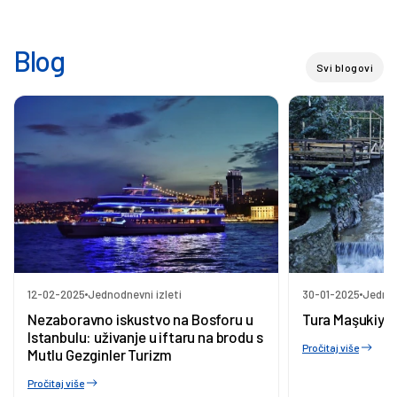
Blog
Svi blogovi
12-02-2025
Jednodnevni izleti
30-01-2025
Jednod
Nezaboravno iskustvo na Bosforu u
Tura Maşukiye
Istanbulu: uživanje u iftaru na brodu s
Pročitaj više
Mutlu Gezginler Turizm
Pročitaj više