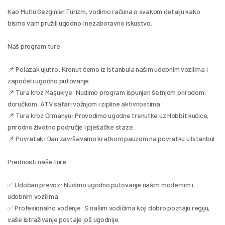
Kao Mutlu Gezginler Turizm, vodimo računa o svakom detalju kako 
bismo vam pružili ugodno i nezaboravno iskustvo.
Naš program ture
📌 Polazak ujutro: Krenut ćemo iz Istanbula našim udobnim vozilima i 
započeti ugodno putovanje.
📌 Tura kroz Maşukiye: Nudimo program ispunjen šetnjom prirodom, 
doručkom, ATV safari vožnjom i zipline aktivnostima.
📌 Tura kroz Ormanyu: Provodimo ugodne trenutke uz Hobbit kućice, 
prirodno životno područje i pješačke staze.
📌 Povratak: Dan završavamo kratkom pauzom na povratku u Istanbul.
Prednosti naše ture
✅ Udoban prevoz: Nudimo ugodno putovanje našim modernim i 
udobnim vozilima.
✅ Profesionalno vođenje: S našim vodičima koji dobro poznaju regiju, 
vaše istraživanje postaje još ugodnije.