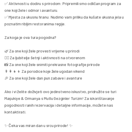
✅ Aktivnosti u dodiru s prirodom: Pripremili smo odličan program za 
one koji žele i odmor i avanturu.
✅ Mjesta za ukusnu hranu: Nudimo vam priliku da kušate ukusna jela u 
poznatim ribljim restoranima regije.
Za koga je ova tura pogodna?
🌿 Za one koji žele provesti vrijeme u prirodi
🚶‍♂️ Za ljubitelje šetnji i aktivnosti na otvorenom
📸 Za one koji žele snimiti prekrasne fotografije prirode
👨‍👩‍👧‍👦 Za porodice koje žele ugodan vikend
🎉 Za one koji žele dan pun zabave i avanture
Ako i vi želite doživjeti ovo jedinstveno iskustvo, pridružite se turi 
Maşukiye & Ormanya s Mutlu Gezginler Turizm! Za iskorištavanje 
pogodnosti ranih rezervacija i detaljne informacije, možete nas 
kontaktirati.
✨ Čeka vas miran dan u srcu prirode! ✨