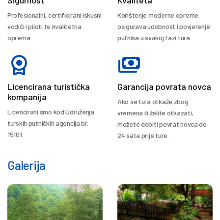
Sigurnost
Kvaliteta
Profesionalni, certificirani iskusni
Korištenje moderne opreme
vodiči i piloti te kvalitetna
osigurava udobnost i povjerenje
oprema.
putnika u svakoj fazi tura.
Licencirana turistička
Garancija povrata novca
kompanija
Ako se tura otkaže zbog
Licencirani smo kod Udruženja
vremena ili želite otkazati,
turskih putničkih agencija br.
možete dobiti povrat novca do
15101.
24 sata prije ture.
Galerija