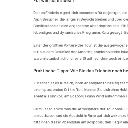
Für wen ist es ideal?
Dieses Erlebnis eignet sich besonders für diejenigen, die 
Auch Besucher, die länger in Beyoğlu bleiben und über di
Familien kann es eine angenehme Abendoption sein; für 
lebendiges und dynamisches Programm. Kurz gesagt: Es is
Einer der größten Vorteile der Tour ist die ausgewogene 
nur aus dem Genießen der Aussicht, sondern vereint loka
warum Istanbul nicht nur eine Stadt, sondern auch ein Leb
Praktische Tipps: Wie Sie das Erlebnis noch b
Zunächst ist es hilfreich, Ihren Abendplan frühzeitig fes
einem passenden Ort treffen, können Sie sich ohne Hekti
ebenfalls sinnvoll; am Bosporus kann Wind aufkommen. 
Beim Essen sollte man die Atmosphäre der Tour ohne Eil
anzuschauen und die Aussicht in Ruhe auf sich wirken zu
hilft Ihnen dieser Abendplan am Bosporus, den Tag in e