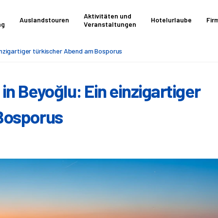
Aktivitäten und
Auslandstouren
Hotelurlaube
Fir
ng
Veranstaltungen
einzigartiger türkischer Abend am Bosporus
in Beyoğlu: Ein einzigartiger
Bosporus