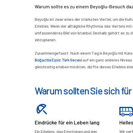
Warum sollte es zu einem Beyoğlu-Besuch d
Beyoğlu ist zwar eines der stärksten Viertel, um die Kul
Erlebnis. Wenn der alltägliche Rhythmus des Viertels m
umfassenderes Bild von Istanbul. Deshalb gehört es zu 
einzuplanen.
Boğaz'da Eşsiz Türk Gecesi
 auf ein ganz anderes Niveau 
gleichzeitig erleben möchten, dürfte dieses Erlebnis ei
Warum sollten Sie sich fü
Eindrücke für ein Leben lang
Helle
Ein Erlebnis, das Emotionen und den
Wir ver