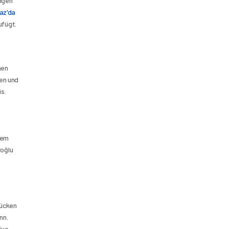
ngen 
z'da 
ufügt.
en 
n und 
. 
em 
oğlu 
ücken 
n. 
ive-