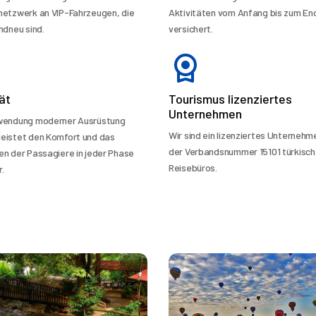
netzwerk an VIP-Fahrzeugen, die
Aktivitäten vom Anfang bis zum En
ndneu sind.
versichert.
ät
Tourismus lizenziertes
Unternehmen
rwendung moderner Ausrüstung
Wir sind ein lizenziertes Unternehm
eistet den Komfort und das
der Verbandsnummer 15101 türkisch
en der Passagiere in jeder Phase
Reisebüros.
.