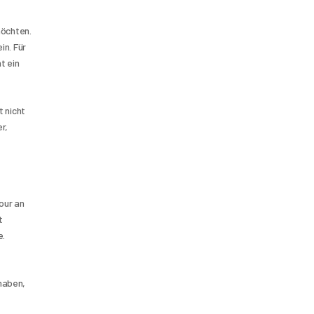
öchten. 
n. Für 
 ein 
 nicht 
, 
our an 
 
e.
haben, 