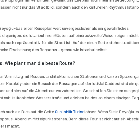
assen nicht nur das Stadtbild, sondern auch den kulturellen Rhythmus Istanbu
Beyoğlu-basierten Reiseplan weit unvergesslicher als ein gewöhnliches 
iejenigen, die Istanbul ihren Gästen auf eindrucksvolle Weise zeigen möcht
ls auch repräsentativ für die Stadt ist. Auf der einen Seite stehen traditione
che Erscheinung des Bosporus – genau wie Istanbul selbst.
s: Wie plant man die beste Route?
den Vormittag mit Museen, architektonischen Stationen und kurzen Spaziergä
 in Karaköy oder ein Besuch der Passagen auf der Istiklal Caddesi sind ein gu
eben und sich auf die Abendtour vorzubereiten. So schaffen Sie einen ausgegl
stanbuls ikonischer Wasserstraße und erleben beides an einem einzigen Tag
ch auch ein Blick auf die Seite 
Günübirlik Turlar
 lohnen. Wenn Sie in Beyoğlu je
sporus-Abend im Mittelpunkt stehen. Denn diese Tour ist nicht nur ein Abschl
ders macht.