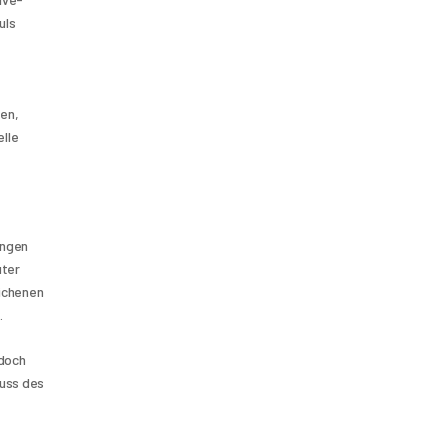
ls 
en, 
lle 
ngen 
ter 
ichenen 
.
doch 
uss des 