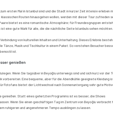
zum ersten Mal in Istanbul sind und die Stadt in kurzer Zeit intensiv erleben m
e klassischen Routen hinausgehen wollen, werden mit dieser Tour zufrieden sei
Paare bietet es eine romantische Atmosphäre; für Freundesgruppen entsteht
t eine gute Wahl für alle, die die nächtliche Seite Istanbuls sehen möchten.
Verbindung von kulturellen Inhalten und Unterhaltung. Dieses Erlebnis besteht
le Tänze, Musik und Tischkultur in einem Paket. So verstehen Besucher besser
ensstil ist.
esser genießen
tzulegen. Wenn Sie tagsüber in Beyoğlu unterwegs sind und sich kurz vor der T
k vorbereiten. Eine bequeme, aber für die Abendkühle geeignete Kleidung ist
Für Fotofans bietet der Lichtwechsel nach Sonnenuntergang sehr gute Motiv
e genießen. Statt eines gehetzten Programms ist es besser, die Shows 
 lassen. Wenn Sie einen geschäftigen Tag im Zentrum von Beyoğlu verbracht 
inem ruhigeren und angenehmeren Tempo ausklingen zu lassen.