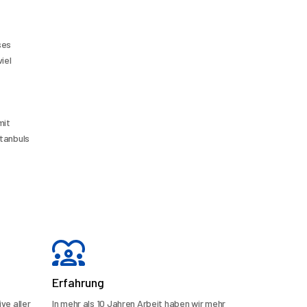
es 
el 
Zusammengefasst: Nach einem Tag in Beyoğlu mit Kunst, Geschichte, Streetfood und Stadtspaziergängen können Sie Ihren Abend mit 
tanbuls 
Erfahrung
ve aller
In mehr als 10 Jahren Arbeit haben wir mehr