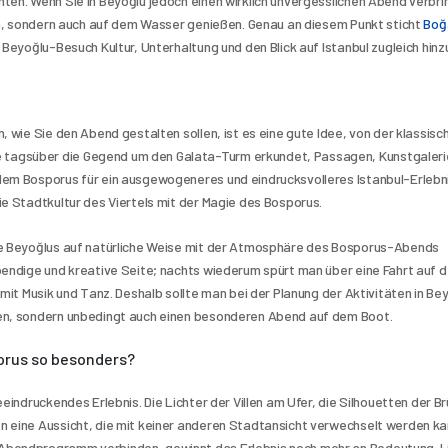
ten. Wenn Sie in Beyoğlu jedoch einen wirklich unvergesslichen Abend verbri
ßen, sondern auch auf dem Wasser genießen. Genau an diesem Punkt sticht 
Boğa
 Beyoğlu-Besuch Kultur, Unterhaltung und den Blick auf Istanbul zugleich hinz
 wie Sie den Abend gestalten sollen, ist es eine gute Idee, von der klassisch
tagsüber die Gegend um den Galata-Turm erkundet, Passagen, Kunstgalerie
dem Bosporus für ein ausgewogeneres und eindrucksvolleres Istanbul-Erlebnis
ie Stadtkultur des Viertels mit der Magie des Bosporus.
ie Beyoğlus auf natürliche Weise mit der Atmosphäre des Bosporus-Abends 
bendige und kreative Seite; nachts wiederum spürt man über eine Fahrt auf d
mit Musik und Tanz. Deshalb sollte man bei der Planung der Aktivitäten in Bey
gen, sondern unbedingt auch einen besonderen Abend auf dem Boot.
orus so besonders?
eindruckendes Erlebnis. Die Lichter der Villen am Ufer, die Silhouetten der Br
 eine Aussicht, die mit keiner anderen Stadtansicht verwechselt werden kan
 Abendprogramm verbinden, gewinnt das Erlebnis noch mehr an Bedeutung. L