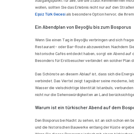
Ausgangspunkt für alle, die die Stadt kennenlernen möch
wollen, sollten Sie das Erlebnis nicht nur auf den Stra
Eşsiz Türk Gecesi
 als besondere Option hervor, die Ihrem
Ein Abendplan von Beyoğlu bis zum Bosporus
Wenn Sie einen Tag in Beyoğlu verbringen und sich fragen,
Restaurant- oder Bar-Route abzuweichen. Nachdem Sie 
historische Cafés entdeckt haben, sorgt ein Abend auf 
Besonders für Erstbesucher verbindet ein solcher Plan d
Das Schönste an diesem Ablauf ist, dass sich die Energ
verbindet. Das Viertel zeigt tagsüber seine moderne, le
Wasser die vielschichtige Identität Istanbuls, verbunden 
nicht nur die Sehenswürdigkeiten an Land berücksichti
Warum ist ein türkischer Abend auf dem Bosp
Den Bosporus bei Nacht zu sehen, ist an sich schon ein be
und die historischen Bauwerke entlang der Küste ergeben
Wenn Sie dieses Panorama jedoch mit einem türkischen