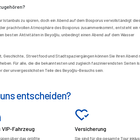
azugehören?
tur Istanbuls zu spüren, doch ein Abend auf dem Bosporus vervollständigt dies
it der prachtvollen Atmosphäre des Bosporus zusammenkommt, entsteht ein vi
den besten Aktivitäten in Beyoğlu, unbedingt einen Abend auf dem Wasser 
heben. Für alle, die die bekanntesten und zugleich faszinierendsten Seiten Is
ner der unvergesslichsten Teile des Beyoğlu-Besuchs sein.
r uns entscheiden?
s VIP-Fahrzeug
Versicherung
fügen über das größte
Sie sind für die gesamte Tour inklusi