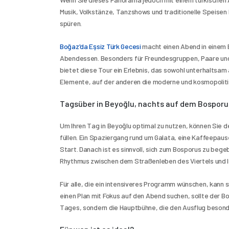
Musik, Volkstänze, Tanzshows und traditionelle Speisen l
spüren.
Boğaz'da Eşsiz Türk Gecesi
 macht einen Abend in einem 
Abendessen. Besonders für Freundesgruppen, Paare und d
bietet diese Tour ein Erlebnis, das sowohl unterhaltsam a
Elemente, auf der anderen die moderne und kosmopolitis
Tagsüber in Beyoğlu, nachts auf dem Bosporu
Um Ihren Tag in Beyoğlu optimal zu nutzen, können Sie 
füllen. Ein Spaziergang rund um Galata, eine Kaffeepause
Start. Danach ist es sinnvoll, sich zum Bosporus zu beg
Rhythmus zwischen dem Straßenleben des Viertels und I
Für alle, die ein intensiveres Programm wünschen, kann si
einen Plan mit Fokus auf den Abend suchen, sollte der Bo
Tages, sondern die Hauptbühne, die den Ausflug beson