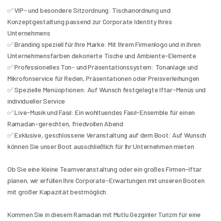
✅ VIP- und besondere Sitzordnung: Tischanordnung und 
Konzeptgestaltung passend zur Corporate Identity Ihres 
Unternehmens
✅ Branding speziell für Ihre Marke: Mit Ihrem Firmenlogo und in Ihren 
Unternehmensfarben dekorierte Tische und Ambiente-Elemente
✅ Professionelles Ton- und Präsentationssystem: Tonanlage und 
Mikrofonservice für Reden, Präsentationen oder Preisverleihungen
✅ Spezielle Menüoptionen: Auf Wunsch festgelegte Iftar-Menüs und 
individueller Service
✅ Live-Musik und Fasıl: Ein wohltuendes Fasıl-Ensemble für einen 
Ramadan-gerechten, friedvollen Abend
✅ Exklusive, geschlossene Veranstaltung auf dem Boot: Auf Wunsch 
können Sie unser Boot ausschließlich für Ihr Unternehmen mieten
Ob Sie eine kleine Teamveranstaltung oder ein großes Firmen-Iftar 
planen, wir erfüllen Ihre Corporate-Erwartungen mit unseren Booten 
mit großer Kapazität bestmöglich.
Kommen Sie in diesem Ramadan mit Mutlu Gezginler Turizm für eine 