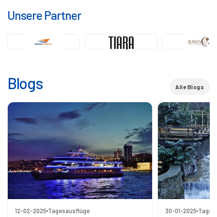
Unsere Partner
Blogs
Alle Blogs
12-02-2025
Tagesausflüge
30-01-2025
Tages