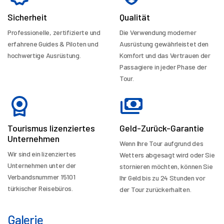
Sicherheit
Qualität
Professionelle, zertifizierte und
Die Verwendung moderner
erfahrene Guides & Piloten und
Ausrüstung gewährleistet den
hochwertige Ausrüstung.
Komfort und das Vertrauen der
Passagiere in jeder Phase der
Tour.
Tourismus lizenziertes
Geld-Zurück-Garantie
Unternehmen
Wenn Ihre Tour aufgrund des
Wir sind ein lizenziertes
Wetters abgesagt wird oder Sie
Unternehmen unter der
stornieren möchten, können Sie
Verbandsnummer 15101
Ihr Geld bis zu 24 Stunden vor
türkischer Reisebüros.
der Tour zurückerhalten.
Galerie