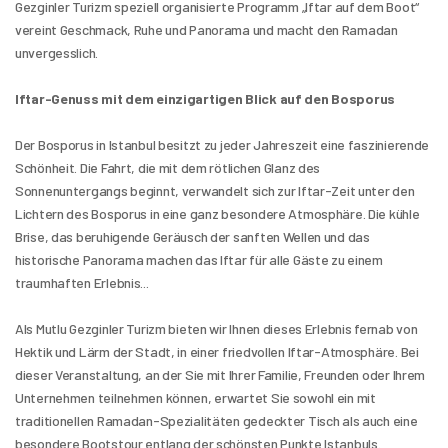
Gezginler Turizm speziell organisierte Programm „Iftar auf dem Boot“ 
vereint Geschmack, Ruhe und Panorama und macht den Ramadan 
unvergesslich.
Iftar-Genuss mit dem einzigartigen Blick auf den Bosporus
Der Bosporus in Istanbul besitzt zu jeder Jahreszeit eine faszinierende 
Schönheit. Die Fahrt, die mit dem rötlichen Glanz des 
Sonnenuntergangs beginnt, verwandelt sich zur Iftar-Zeit unter den 
Lichtern des Bosporus in eine ganz besondere Atmosphäre. Die kühle 
Brise, das beruhigende Geräusch der sanften Wellen und das 
historische Panorama machen das Iftar für alle Gäste zu einem 
traumhaften Erlebnis...
Als Mutlu Gezginler Turizm bieten wir Ihnen dieses Erlebnis fernab von 
Hektik und Lärm der Stadt, in einer friedvollen Iftar-Atmosphäre. Bei 
dieser Veranstaltung, an der Sie mit Ihrer Familie, Freunden oder Ihrem 
Unternehmen teilnehmen können, erwartet Sie sowohl ein mit 
traditionellen Ramadan-Spezialitäten gedeckter Tisch als auch eine 
besondere Bootstour entlang der schönsten Punkte Istanbuls.