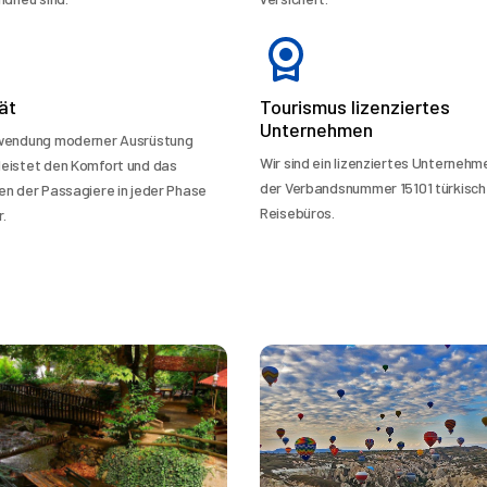
ät
Tourismus lizenziertes
Unternehmen
rwendung moderner Ausrüstung
Wir sind ein lizenziertes Unternehm
eistet den Komfort und das
der Verbandsnummer 15101 türkisch
en der Passagiere in jeder Phase
Reisebüros.
.