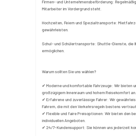
Firmen- und Unternehmensbeförderung: Regelmäßige 
Mitarbeiter im Vordergrund steht.
Hochzeiten, Feiern und Spezialtransporte: Mietfahrz
gewährleisten.
Schul- und Schülertransporte: Shuttle-Dienste, die I
ermöglichen.
Warum sollten Sie uns wählen?
✔ Moderne und komfortable Fahrzeuge: Wir bieten uns
großzügigem Innenraum und hohem Reisekomfort an
✔ Erfahrene und zuverlässige Fahrer: Wir gewährleist
Fahrern, die mit den Verkehrsregeln bestens vertraut
✔ Flexible und faire Preisoptionen: Wir bieten den b
individuellen Angeboten.
✔ 24/7-Kundensupport: Sie können uns jederzeit ko