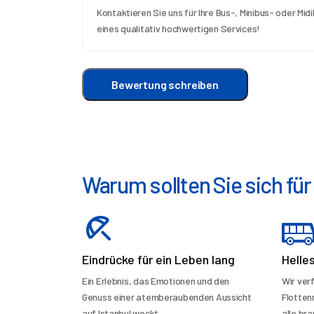
Kontaktieren Sie uns für Ihre Bus-, Minibus- oder Mid
eines qualitativ hochwertigen Services!
Bewertung schreiben
Warum sollten Sie sich fü
Eindrücke für ein Leben lang
Helle
Ein Erlebnis, das Emotionen und den
Wir ver
Genuss einer atemberaubenden Aussicht
Flotten
auf Istanbul weckt.
alle bra