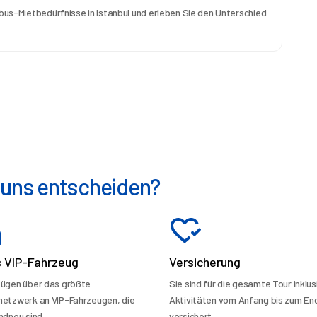
ibus-Mietbedürfnisse in Istanbul und erleben Sie den Unterschied 
r uns entscheiden?
s VIP-Fahrzeug
Versicherung
fügen über das größte
Sie sind für die gesamte Tour inklusi
netzwerk an VIP-Fahrzeugen, die
Aktivitäten vom Anfang bis zum En
ndneu sind.
versichert.