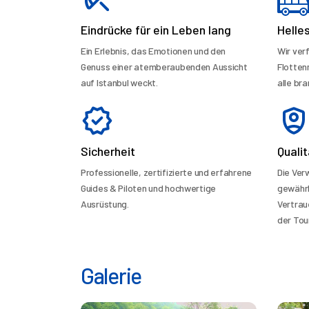
Eindrücke für ein Leben lang
Helle
Ein Erlebnis, das Emotionen und den
Wir ver
Genuss einer atemberaubenden Aussicht
Flotten
auf Istanbul weckt.
alle bra
Sicherheit
Qualit
Professionelle, zertifizierte und erfahrene
Die Ve
Guides & Piloten und hochwertige
gewährl
Ausrüstung.
Vertrau
der Tour
Galerie