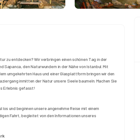
atur zu entdecken? Wir verbringen einen schönen Tag in der 
Sapanca, den Naturwundern in der Nähe von Istanbul. Mit 
, dem umgekehrten Haus und einer Glasplattform bringen wir den 
aziergang inmitten der Natur unsere Seele baumeln. Machen Sie 
es Erlebnis gefasst!
ul los und beginnen unsere angenehme Reise mit einem 
igen Fahrt, begleitet von den Informationen unseres 
ark