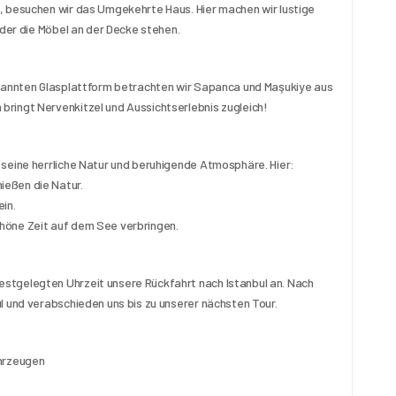
, besuchen wir das Umgekehrte Haus. Hier machen wir lustige 
 der die Möbel an der Decke stehen.
ekannten Glasplattform betrachten wir Sapanca und Maşukiye aus 
ringt Nervenkitzel und Aussichtserlebnis zugleich!
 seine herrliche Natur und beruhigende Atmosphäre. Hier:
ießen die Natur.
in.
höne Zeit auf dem See verbringen.
stgelegten Uhrzeit unsere Rückfahrt nach Istanbul an. Nach 
l und verabschieden uns bis zu unserer nächsten Tour.
ahrzeugen