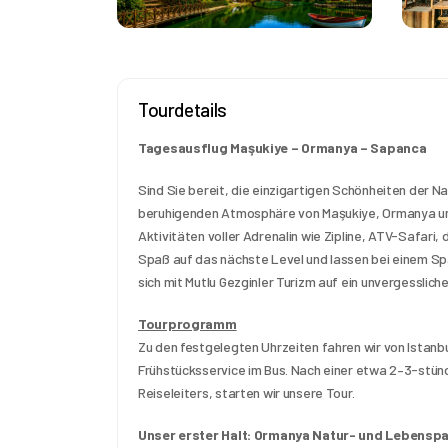
Tourdetails
Tagesausflug Maşukiye – Ormanya – Sapanca
Sind Sie bereit, die einzigartigen Schönheiten der N
beruhigenden Atmosphäre von Maşukiye, Ormanya und 
Aktivitäten voller Adrenalin wie Zipline, ATV-Safari
Spaß auf das nächste Level und lassen bei einem Sp
sich mit Mutlu Gezginler Turizm auf ein unvergesslich
Tourprogramm
Zu den festgelegten Uhrzeiten fahren wir von Istanb
Frühstücksservice im Bus. Nach einer etwa 2–3-stünd
Reiseleiters, starten wir unsere Tour.
Unser erster Halt: Ormanya Natur- und Lebensp