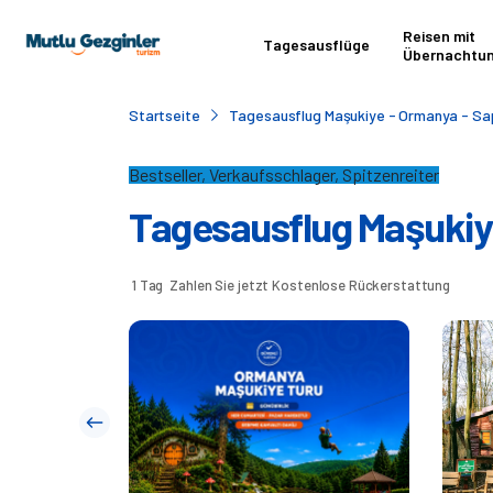
Reisen mit
Tagesausflüge
Übernachtu
Startseite
Tagesausflug Maşukiye - Ormanya - Sa
Bestseller, Verkaufsschlager, Spitzenreiter
Tagesausflug Maşukiy
1 Tag
Zahlen Sie jetzt
Kostenlose Rückerstattung