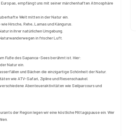
 Europas, empfängt uns mit seiner märchenhaften Atmosphäre 
uberhafte Welt mitten in der Natur ein.
e wie Hirsche, Rehe, Lamas und Kängurus.
atur in ihrer natürlichen Umgebung.
aturwanderwegen in frischer Luft.
 am Fuße des Sapanca-Sees berühmt ist. Hier:
der Natur ein.
serfällen und Bächen die einzigartige Schönheit der Natur.
täten wie ATV-Safari, Zipline und Riesenschaukel.
 verschiedene Abenteueraktivitäten wie Seilparcours und 
rants der Region legen wir eine köstliche Mittagspause ein. Wer 
len.