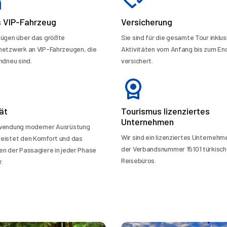
s VIP-Fahrzeug
Versicherung
fügen über das größte
Sie sind für die gesamte Tour inklusi
netzwerk an VIP-Fahrzeugen, die
Aktivitäten vom Anfang bis zum En
ndneu sind.
versichert.
ät
Tourismus lizenziertes
Unternehmen
rwendung moderner Ausrüstung
Wir sind ein lizenziertes Unternehm
eistet den Komfort und das
der Verbandsnummer 15101 türkisch
en der Passagiere in jeder Phase
Reisebüros.
.