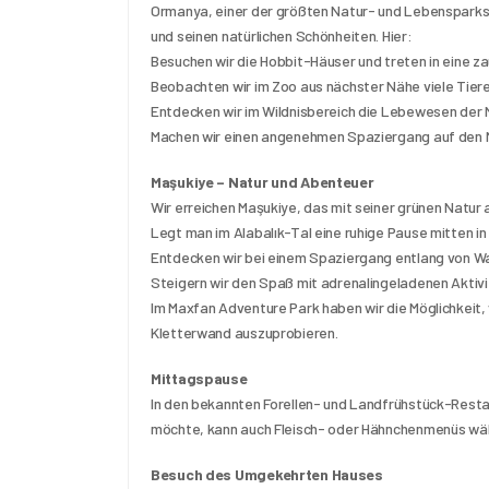
Ormanya, einer der größten Natur- und Lebensparks
und seinen natürlichen Schönheiten. Hier:
Besuchen wir die Hobbit-Häuser und treten in eine za
Beobachten wir im Zoo aus nächster Nähe viele Tier
Entdecken wir im Wildnisbereich die Lebewesen der N
Machen wir einen angenehmen Spaziergang auf den N
Maşukiye – Natur und Abenteuer
Wir erreichen Maşukiye, das mit seiner grünen Natur
Legt man im Alabalık-Tal eine ruhige Pause mitten in 
Entdecken wir bei einem Spaziergang entlang von Was
Steigern wir den Spaß mit adrenalingeladenen Aktivi
Im Maxfan Adventure Park haben wir die Möglichkeit,
Kletterwand auszuprobieren.
Mittagspause
In den bekannten Forellen- und Landfrühstück-Restau
möchte, kann auch Fleisch- oder Hähnchenmenüs wäh
Besuch des Umgekehrten Hauses