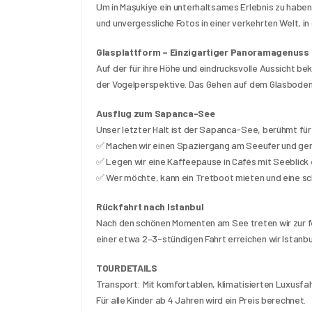
Um in Maşukiye ein unterhaltsames Erlebnis zu haben
und unvergessliche Fotos in einer verkehrten Welt, in
Glasplattform – Einzigartiger Panoramagenuss
Auf der für ihre Höhe und eindrucksvolle Aussicht b
der Vogelperspektive. Das Gehen auf dem Glasboden b
Ausflug zum Sapanca-See
Unser letzter Halt ist der Sapanca-See, berühmt für
✅ Machen wir einen Spaziergang am Seeufer und gen
✅ Legen wir eine Kaffeepause in Cafés mit Seeblick e
✅ Wer möchte, kann ein Tretboot mieten und eine sc
Rückfahrt nach Istanbul
Nach den schönen Momenten am See treten wir zur fe
einer etwa 2–3-stündigen Fahrt erreichen wir Istanbu
TOURDETAILS
Transport: Mit komfortablen, klimatisierten Luxusf
Für alle Kinder ab 4 Jahren wird ein Preis berechnet.