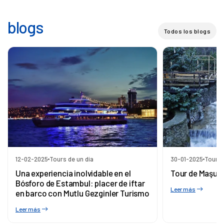
blogs
Todos los blogs
12-02-2025
Tours de un día
30-01-2025
Tours 
Una experiencia inolvidable en el
Tour de Maşuk
Bósforo de Estambul: placer de iftar
Leer más
en barco con Mutlu Gezginler Turismo
Leer más