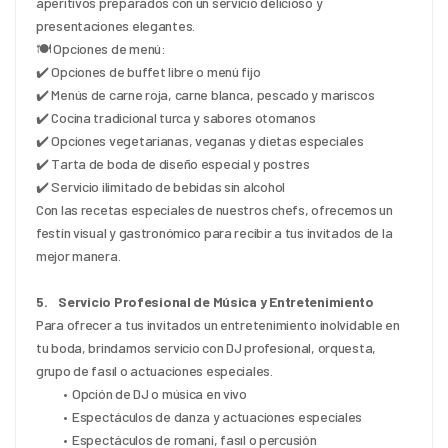
aperitivos preparados con un servicio delicioso y 
presentaciones elegantes.
🍽 Opciones de menú:
✔️ Opciones de buffet libre o menú fijo
✔️ Menús de carne roja, carne blanca, pescado y mariscos
✔️ Cocina tradicional turca y sabores otomanos
✔️ Opciones vegetarianas, veganas y dietas especiales
✔️ Tarta de boda de diseño especial y postres
✔️ Servicio ilimitado de bebidas sin alcohol
Con las recetas especiales de nuestros chefs, ofrecemos un 
festín visual y gastronómico para recibir a tus invitados de la 
mejor manera.
5.    Servicio Profesional de Música y Entretenimiento
Para ofrecer a tus invitados un entretenimiento inolvidable en 
tu boda, brindamos servicio con DJ profesional, orquesta, 
grupo de fasıl o actuaciones especiales.
Opción de DJ o música en vivo
Espectáculos de danza y actuaciones especiales
Espectáculos de romaní, fasıl o percusión