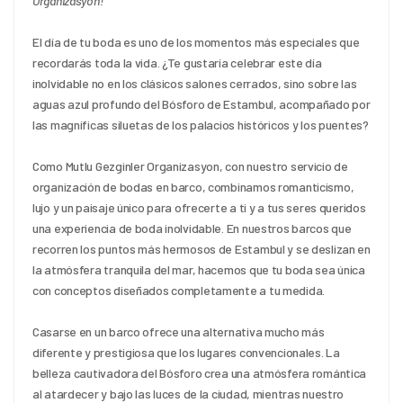
Organizasyon!
El día de tu boda es uno de los momentos más especiales que 
recordarás toda la vida. ¿Te gustaría celebrar este día 
inolvidable no en los clásicos salones cerrados, sino sobre las 
aguas azul profundo del Bósforo de Estambul, acompañado por 
las magníficas siluetas de los palacios históricos y los puentes?
Como Mutlu Gezginler Organizasyon, con nuestro servicio de 
organización de bodas en barco, combinamos romanticismo, 
lujo y un paisaje único para ofrecerte a ti y a tus seres queridos 
una experiencia de boda inolvidable. En nuestros barcos que 
recorren los puntos más hermosos de Estambul y se deslizan en 
la atmósfera tranquila del mar, hacemos que tu boda sea única 
con conceptos diseñados completamente a tu medida.
Casarse en un barco ofrece una alternativa mucho más 
diferente y prestigiosa que los lugares convencionales. La 
belleza cautivadora del Bósforo crea una atmósfera romántica 
al atardecer y bajo las luces de la ciudad, mientras nuestro 