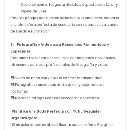
Opcionalmente, fuegos artificiales, espectáculos láser y 
shows de luces
Para las parejas que desean bailar hasta el amanecer, creamos 
una atmósfera perfecta de escenario con sistemas avanzados 
de sonido e iluminación.
6.    Fotografía y Video para Recuerdos Románticos y 
Especiales
Para inmortalizar esta noche única con imágenes inolvidables, 
ofrecemos servicios profesionales de fotografía y video.
📷 Video de boda con vistas al Bósforo mediante dron
📷 Fotografías románticas al atardecer y bajo las luces 
nocturnas
📷 Rincones fotográficos con conceptos especiales
¡Planifica una Boda Perfecta con Mutlu Gezginler 
Organizasyon!
¡Si no quieres estrés al planificar tu boda, en Mutlu Gezginler 