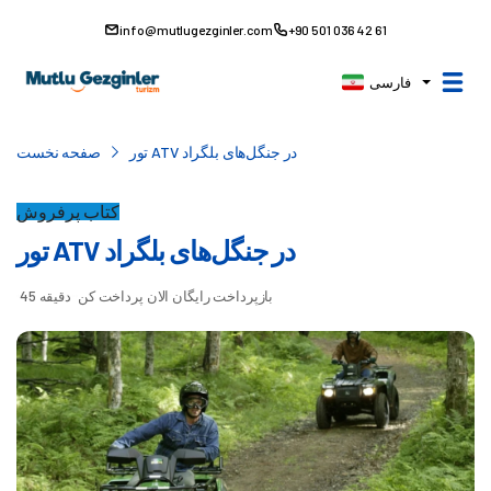
info@mutlugezginler.com
+90 501 036 42 61
فارسی
تور ATV در جنگل‌های بلگراد
صفحه نخست
کتاب پرفروش
تور ATV در جنگل‌های بلگراد
بازپرداخت رایگان
الان پرداخت کن
45 دقیقه