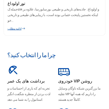
تور اولوداغ
جمله‌کızık و اولوداغ: جاذبه‌های تاریخی و طبیعی بورسابورسا، علاوه بر
اینکه نخستین پایتخت عثمانی بوده است، با زیبایی‌های طبیعی و تاریخی
خو...
ادامه مطلب
چرا ما را انتخاب کنید؟
خودروی VIP روشن
برداشت های یک عمر
ما بزرگترین شبکه ناوگان وسایل
تجربه ای که باری از احساسات و
نقلیه VIP را داریم که همه آنها
لذت بردن از منظره شگفت انگیز
کاملاً جدید هستند.
استانبول را به شما می دهد.