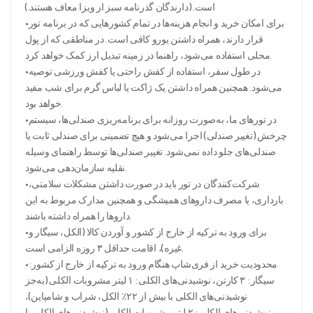
است. (دارندگان گذرنامه سبز از ویزا معاف هستند.)
•برای امکان خرید و انجام هزینه‌ها در تمام کشورهایی که در برنامه تور
قرار دارند، همراه داشتن یورو کافی است. در مناطقی که از پول
محلی استفاده می‌شود، راهنما در زمینه تبدیل ارز کمک خواهد کرد.
•در طول سفر، استفاده از کفش راحتی یا کفش ورزشی توصیه
می‌شود. همچنین همراه داشتن یک ژاکت یا لباس گرم برای شب مفید
خواهد بود.
•در تورهای ما، به‌صورت روزانه برای برنامه‌ریزی صندلی‌ها، سیستم
چرخش (تغییر صندلی) اجرا می‌شود و هیچ تضمینی برای صندلی ثابت یا
صندلی‌های جلو داده نمی‌شود. تغییر صندلی‌ها توسط راهنمای وسیله
نقلیه سازمان‌دهی می‌شود.
•شرکت‌کنندگان در تور باید در صورت داشتن مشکلات سلامتی،
بارداری، یا مصرف داروهای همیشگی و همچنین مدارک مربوط به این
داروها را همراه داشته باشند.
•برای ورود به ترکیه از خارج از کشور و آوردن کالا (الکل، سیگار و
غیره)، اقامت حداقل ۳ روزه الزامی است.
•محدودیت خرید از فری‌شاپ هنگام ورود به ترکیه از خارج از کشور:
سیگار: ۳ کارتن، نوشیدنی‌های الکلی: ۱ لیتر مشروبات الکلی (به‌جز
نوشیدنی‌های الکلی با بیش از ۲۲٪ الکل، شراب و شامپاین)،
نوشیدنی‌های الکلی: ۲ لیتر مشروبات الکلی (نوشیدنی‌های الکلی با