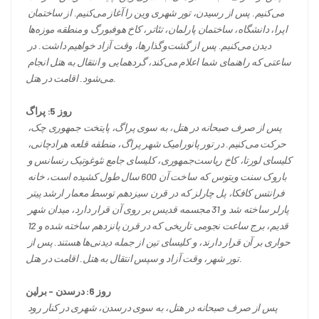
می‌کنیم. پس از رسیدن، تور شهری وین را آغاز می‌کنیم. از ساختمان 
اپرا، دانشگاه، ساختمان پارلمان، تئاتر، کاخ هوفبورگ و منطقه موزه‌ها 
دیدن می‌کنیم. پس از گشت‌وگذارها، وقت آزاد خواهیم داشت. در 
ساعتی که راهنمای شما اعلام می‌کند، گردهمایی و انتقال به هتل انجام 
می‌شود. اقامت در هتل.
روز 5: پراگ
پس از صرف صبحانه در هتل، به سوی پراگ، پایتخت جمهوری چک، 
حرکت می‌کنیم. در تور پانورامیک شهر پراگ، منطقه قلعه هرادچانی، 
کلیسای لورتا، کاخ ریاست‌جمهوری، کلیسای جامع نئوغوتیک رنسانس و 
باروک سنت ویتوس که ساخت آن 600 سال طول کشیده است، خانه 
فرانتس کافکا، پل چارلز که در قرن سیزدهم توسط معمار ارشد پیتر 
پارلر ساخته شد و 31 مجسمه قدیس بر روی آن قرار دارد، میدان شهر 
قدیم، برج ساعت نجومی تاریخی که در قرن پانزدهم ساخته شده و 12 
حواری بر آن قرار دارند، و کلیسای تین از جمله دیدنی‌ها هستند. پس از 
تور شهر، وقت آزاد و سپس انتقال به هتل. اقامت در هتل.
روز 6: درسدن - برلین
پس از صرف صبحانه در هتل، به سوی درسدن، شهری در کنار رود 