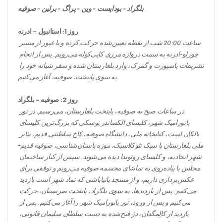
بلگراد - بوداپست - وین - پراگ - برلین - صوفیه
روز 1: استانبول – ادرنه
ساعت 20:00 شب از نقطه تعیین‌شده حرکت کرده و با عبور از مسیر 
چورلو-ادرنه به سمت دروازه مرزی کاپی‌کوله می‌رویم. پس از انجام 
تشریفات پاسپورت و گمرک، وارد بلغارستان شده و سفر شبانه خود را 
به سوی پایتخت، صوفیه، آغاز می‌کنیم.
روز 2: صوفیه – بلگراد
در ساعات صبح به صوفیه، پایتخت بلغارستان، می‌رسیم. در تور 
پانورامیک شهر، کلیسای الکساندر نِوسکی که بزرگ‌ترین کلیسای 
بالکان است، کتابخانه ملی، دانشگاه صوفیه، کاخ سلطنتی قدیم، تئاتر 
ملی بلغارستان با سبک نئوکلاسیک، موزه باستان‌شناسی، صوفیه قدیم-
شهر اتحادیه، و کلیسای روتوندا دیده می‌شوند. سپس از کنار ساختمان 
مجلس با پیاده‌روی به تماشای مجسمه صوفیه می‌رویم و توقفی برای 
عکس‌برداری داریم، و از مسجد بانیاباشی که نماد شهر است بازدید 
می‌کنیم. پس از بازدیدها، به سوی بلگراد، پایتخت صربستان، حرکت 
می‌کنیم و پس از ورود، تور پانورامیک شهر را آغاز می‌کنیم. پس از 
بازدید از کالِمگدان، دژ فتح‌شده به دست سلطان سلیمان قانونی، 