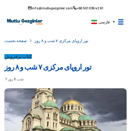
info@mutlugezginler.com
+90 501 036 42 61
فارسی
تور اروپای مرکزی ۷ شب و ۸ روز
صفحه نخست
کتاب پرفروش
تور اروپای مرکزی ۷ شب و ۸ روز
7 شب 8 روز