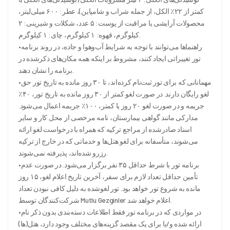
کمتر از ۲۲٪ الکل، از جمله شراب و شامپاین)، عطر: ۶۰۰ میلی‌لیتر،
محصولات آرایشی یا مراقبت از پوست: ۵ عدد، شکلات و شیرینی: ۲
کیلوگرم، قهوه: ۱ کیلوگرم، چای: ۱ کیلوگرم.
•راهنماها می‌توانند با توجه به شرایط آب‌وهوا و جاده، در روند برنامه
تور تغییراتی ایجاد کنند، مشروط بر اینکه همه مکان‌های ذکرشده در
برنامه را نشان دهند.
•مهمانانی که برای تور ثبت‌نام کرده‌اند، تا ۳۰ روز مانده به تاریخ تور حق
لغو رایگان دارند. در صورت لغو کمتر از ۳۰ روز مانده به تاریخ تور، ۴۰٪
جریمه و در صورت لغو ۲۰ روز یا کمتر، ۱۰۰٪ جریمه اعمال می‌شود.
مدارکی مانند گواهی بیمارستان، نامه مرخصی از محل کار و سایر
اسناد صادرشده از مراجع ترکیه که همراه با درخواست لغو ارائه
می‌شوند، متأسفانه برای لغو هتل‌ها و خدماتی که در خارج از ترکیه
رزرو شده‌اند، پذیرفته نمی‌شوند.
•برنامه تور با شرط حداقل ۳۵ نفر برگزار می‌شود. در صورت عدم
تأمین حداقل تعداد لازم برای سفر، آخرین تاریخ اعلام لغو، ۱۵ روز
مانده به شروع تور خواهد بود. تور لغوشده به دلیل کافی نبودن تعداد
شرکت‌کنندگان توسط Mutlu Gezginler اعلام خواهد شد.
•در مواردی که در برنامه تور فقط اطلاعات دسته‌بندی بدون ذکر نام
ارائه شده و/یا برای یک مقصد گزینه‌های مختلف وجود دارد، هتل(ها)