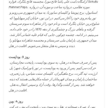
آرامگاه دامت علی پاشا فاتح مورا، مجسمه فاتح بلگراد، فواره Sokullu 
Mehmet Paşa، موزه نظامی، دروازه ساعت و موزه آن، دروازه 
استانبول، برج نِبویشا و کلیسای سابورنا، به میدان جمهوری می‌رویم و 
تور پیاده‌روی خود را آغاز می‌کنیم. در این تور، خیابان کِنز میهایلووا که 
شلوغ‌ترین خیابان بلگراد است و نام خود را از شاهزاده سوم صربستان 
گرفته و بناهای بزرگ و چشمگیری از دهه 1870 را در خود جای داده، 
می‌بینیم. در ادامه، چشمه چوکور، جایی که قیام علیه عثمانی آغاز شد، 
میدان جمهوری، پارلمان ملی صربستان و مجسمه شاهزاده میهایلو را 
دیده و سپس به هتل منتقل می‌شویم. اقامت در هتل.
روز 3: بوداپست
پس از صرف صبحانه در هتل، به سوی بوداپست، پایتخت مجارستان، 
حرکت می‌کنیم. پس از ورود به بوداپست، در تور پانورامیک شهر؛ پل 
ارژبت، تپه گلرت، برج ماهیگیران، کلیسای سنت متیاس، پل زنجیری، 
ساختمان پارلمان و میدان قهرمانان از جمله مکان‌هایی هستند که دیده 
خواهند شد. پس از گشت‌وگذارها، وقت آزاد و سپس انتقال به هتل. 
اقامت در هتل.
روز 4: وین
پس از صرف صبحانه در هتل، به سوی وین، پایتخت اتریش، حرکت 