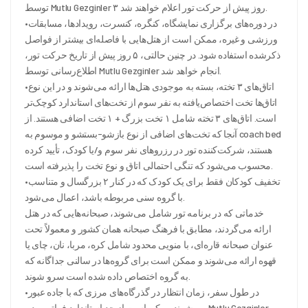
توسط Mutlu Gezginler ۳ روز پیش از حرکت تور اعلام خواهند شد.
•در دوره‌های برگزاری نمایشگاه، کنگره، کنسرت، رویدادها، مسابقات
ورزشی و غیره، ممکن است از هتل‌هایی با فاصله‌ای بیشتر از فواصل
ذکرشده استفاده شود. در چنین حالتی، ۵ روز پیش از تاریخ حرکت تور،
اطلاع‌رسانی توسط Mutlu Gezginler انجام خواهد شد.
•اتاق‌های ۳ تخته، بسته به موجودی هتل‌ها ارائه می‌شوند و در این نوع
اتاق‌ها تخت اختصاص‌یافته به نفر سوم از تخت‌های استاندارد کوچک‌تر
است. اتاق‌های ۳ تخته شامل ۱ تخت بزرگ + ۱ تخت اضافی هستند. از
آنجا که تخت‌های اضافی از نوع بازشو-بستشو و موسوم به coach bed
هستند، شرکت‌کننده تور در رزروهای نفر سوم و/یا کودک، تأیید کرده
محسوب می‌شود که تنگی احتمالی اتاق و نوع تخت را پذیرفته است.
•تخفیف کودکان فقط برای یک کودک که در کنار ۲ بزرگسال و متناسب
با گروه سنی مربوطه باشد، اعمال می‌شود.
خدماتی که در برنامه تور شامل می‌شوند، صبحانه‌هایی که در هتل
ارائه می‌گردند، مطابق با فرهنگ صبحانه همان کشور و معمولاً تحت
عنوان صبحانه قاره‌ای، با منویی محدود شامل کره، مربا، نان، چای یا
قهوه ارائه می‌شوند و ممکن است برای گروه‌ها در سالنی جداگانه که
به گروه اختصاص داده شده است سرو شوند.
•در طول سفر، زمان انتظار در گذرگاه‌های مرزی که با جاده عبور
می‌شوند ممکن است از حد استاندارد فراتر رود و Mutlu Gezginler