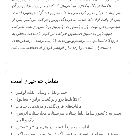
الکساندروکا، و کاخ سسیلیِنهوف که کنفرانس پوتسدام و در آن 
سرنوشت جهان تغییر کرد، می‌باشد؛ سپس وقت آزاد خواهیم داشت. 
پس از وقت آزاد داده‌شده، به فرودگاه برلین حرکت می‌کنیم. پس از 
انجام مراحل بلیت، بار و پاسپورت، با پرواز برنامه‌ریزی‌شده شرکت 
هواپیمایی به سوی استانبول حرکت می‌کنیم. با ساعت محلی به 
فرودگاه استانبول می‌رسیم و تور ما به پایان می‌رسد. در سفر بعدی 
«مسافران شاد» دوباره دیدار خواهیم کرد و خداحافظی می‌کنیم.
شامل چه چیزی است
حمل‌ونقل با وسایل نقلیه لوکس
بلیط پرواز برگشت برلین–استانبول (IST)
مالیات‌های فرودگاهی و هزینه‌های خدمات
سفر به ۶ کشور شامل بلغارستان، صربستان، مجارستان، اتریش،
چک و آلمان
اقامت مجموعاً ۶ شب در هتل‌های ۳ و ۴ ستاره
تورهای پانورامای شهری صوفیه، بلگراد، بوداپست، وین، پراگ و