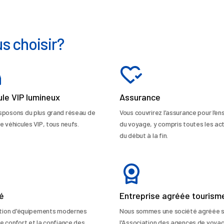
s choisir?
ule VIP lumineux
Assurance
sposons du plus grand réseau de
Vous couvrirez l’assurance pour l’e
e véhicules VIP, tous neufs.
du voyage, y compris toutes les act
du début à la fin.
té
Entreprise agréée tourism
sation d'équipements modernes
Nous sommes une société agréée 
le confort et la confiance des
l'Association des agences de voya