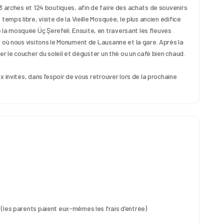
3 arches et 124 boutiques, afin de faire des achats de souvenirs 
emps libre, visite de la Vieille Mosquée, le plus ancien édifice 
a mosquée Üç Şerefeli. Ensuite, en traversant les fleuves 
 où nous visitons le Monument de Lausanne et la gare. Après la 
er le coucher du soleil et déguster un thé ou un café bien chaud. 
x invités, dans l’espoir de vous retrouver lors de la prochaine 
 (les parents paient eux-mêmes les frais d’entrée)