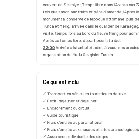
couvert de Selimiye. (Temps libre dans l’Arasta aux 7
tels que savon aux fruits et pâte d’amande.) Après le t
monumental conservé de l’époque ottomane, puis de l
Tunca et Meriç, arrivée dans le quartier de Karaağaç,
visite, temps libre au bord du fleuve Meriç pour admir
Après ce temps libre, départ pour Istanbul.
22:00
 Arrivée à Istanbul et adieu à vous, nos précieu
organisation de Mutlu Gezginler Turizm.
Ce qui est inclu
✓ Transport en véhicules touristiques de luxe
✓ Petit-déjeuner et déjeuner
✓ Encadrement du circuit
✓ Guide touristique
✓ Frais d’entrée au parc national
✓ Frais d’entrée aux musées et sites archéologiques
✓ Assurance individuelle des sièges