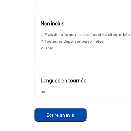
Non inclus
✓ Frais d’entrée pour les musées et les sites arché
✓ Toutes les dépenses personnelles
✓ Dîner
Langues en tournée
turc
Écrire un avis