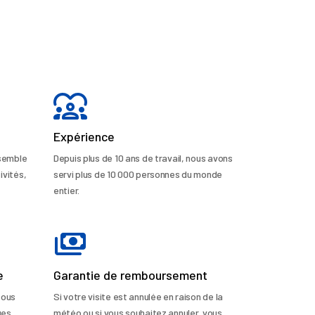
Expérience
nsemble
Depuis plus de 10 ans de travail, nous avons
ivités,
servi plus de 10 000 personnes du monde
entier.
e
Garantie de remboursement
sous
Si votre visite est annulée en raison de la
ges
météo ou si vous souhaitez annuler, vous