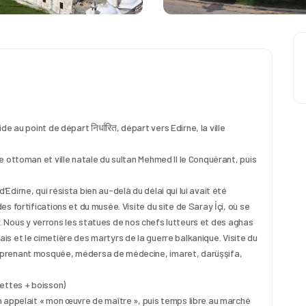
e au point de départ निर्धारित, départ vers Edirne, la ville 
e ottoman et ville natale du sultan Mehmed II le Conquérant, puis 
dirne, qui résista bien au-delà du délai qui lui avait été 
 fortifications et du musée. Visite du site de Saray İçi, où se 
ar. Nous y verrons les statues de nos chefs lutteurs et des aghas 
alais et le cimetière des martyrs de la guerre balkanique. Visite du 
mprenant mosquée, médersa de médecine, imaret, darüşşifa, 
lettes + boisson)
n appelait « mon œuvre de maître », puis temps libre au marché 