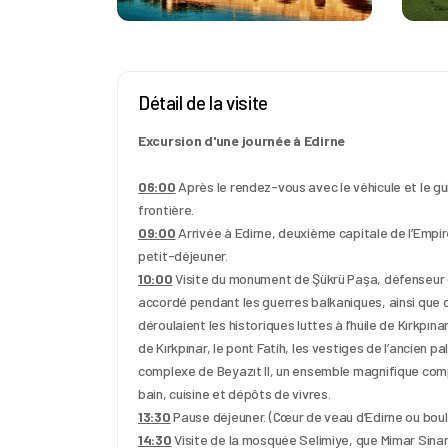
Détail de la visite
Excursion d'une journée à Edirne
06:00
 Après le rendez-vous avec le véhicule et le guid
frontière.
09:00
 Arrivée à Edirne, deuxième capitale de l’Empir
petit-déjeuner.
10:00
 Visite du monument de Şükrü Paşa, défenseur d’E
accordé pendant les guerres balkaniques, ainsi que des
déroulaient les historiques luttes à l’huile de Kırkpın
de Kırkpınar, le pont Fatih, les vestiges de l’ancien p
complexe de Beyazıt II, un ensemble magnifique co
bain, cuisine et dépôts de vivres.
13:30
 Pause déjeuner. (Cœur de veau d’Edirne ou bou
14:30
 Visite de la mosquée Selimiye, que Mimar Sina