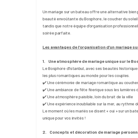
Un mariage sur un bateau offre une alternative bien pl
beauté envoûtante du Bosphore, le coucher du soleil 
tandis que notre équipe d’organisation professionnell
soirée parfaite.
Les avantages de l’organisation d’un mariage su
1.    Une atmosphère de mariage unique sur le Bo
Le Bosphore d’Istanbul, avec ses beautés historiques
les plus romantiques au monde pour les couples.
✔️ Une cérémonie de mariage romantique au coucher 
✔️ Une ambiance de fête féerique sous les lumières de
✔️ Une atmosphère paisible, loin du bruit de la ville
✔️ Une expérience inoubliable sur la mer, au rythme
Le moment où les mariés se disent « oui » sur un bat
unique pour vos invités !
2.    Concepts et décoration de mariage personn