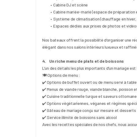
Cabine DJ et scène
Cabine mariée-marié (espace de préparation 
Système de climatisation (chauffage en hiver,
Espaces dédiés aux prises de photos et vidéo
Nos bateaux offrent la possibilité d’organiser une ré
élégant dans nos salons intérieurs luxueux et raffiné
4.    Un riche menu de plats et de boissons
L’un des détails les plus importants d’un mariage est
🍽 Options de menu :
✔️ Options de buffet ouvert ou de menu servi à table
✔️ Menus de viande rouge, viande blanche, poisson et
✔️ Cuisine traditionnelle turque et saveurs ottomane
✔️ Options végétariennes, véganes et régimes spéc
✔️ Gâteau de mariage conçu sur mesure et desserts
✔️ Service illimité de boissons sans alcool
Avec les recettes spéciales de nos chefs, nous accueil