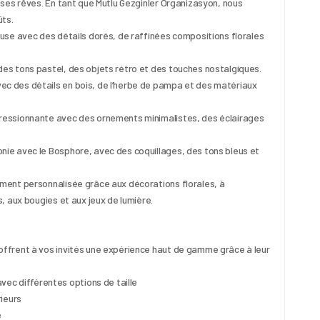
ses rêves. En tant que Mutlu Gezginler Organizasyon, nous 
ts.
se avec des détails dorés, de raffinées compositions florales 
es tons pastel, des objets rétro et des touches nostalgiques.
 des détails en bois, de l’herbe de pampa et des matériaux 
essionnante avec des ornements minimalistes, des éclairages 
e avec le Bosphore, avec des coquillages, des tons bleus et 
ent personnalisée grâce aux décorations florales, à 
, aux bougies et aux jeux de lumière.
ffrent à vos invités une expérience haut de gamme grâce à leur 
vec différentes options de taille
ieurs
e