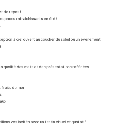
et de repos)
 espaces rafraîchissants en été)
s
ception à ciel ouvert au coucher du soleil ou un événement 
s.
 la qualité des mets et des présentations raffinées.
 fruits de mer
s
iaux
lons vos invités avec un festin visuel et gustatif.