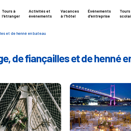
Tours à
Activités et
Vacances
Événements
Tours
l'étranger
événements
à l'hôtel
d'entreprise
scolai
lles et de henné en bateau
e, de fiançailles et de henné 