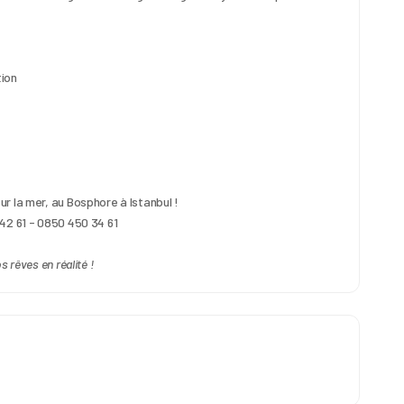
tion
r la mer, au Bosphore à Istanbul !
 42 61 - 0850 450 34 61
 rêves en réalité !