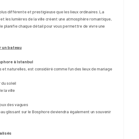
us différente et prestigieuse que les lieux ordinaires. La 
et les lumières de la ville créent une atmosphère romantique, 
e planifie chaque détail pour vous permettre de vivre une 
r un bateau
sphore à Istanbul
 et naturelles, est considéré comme l’un des lieux de mariage 
du soleil
 la ville
 doux des vagues
eau glissant sur le Bosphore deviendra également un souvenir 
alisés