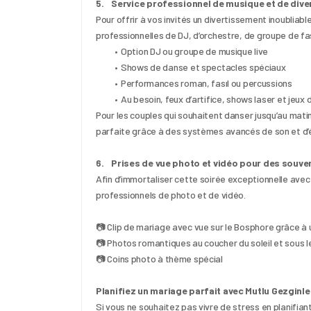
5.    Service professionnel de musique et de div
Pour offrir à vos invités un divertissement inoublia
professionnelles de DJ, d’orchestre, de groupe de fa
Option DJ ou groupe de musique live
Shows de danse et spectacles spéciaux
Performances roman, fasıl ou percussions
Au besoin, feux d’artifice, shows laser et jeux 
Pour les couples qui souhaitent danser jusqu’au mati
parfaite grâce à des systèmes avancés de son et d’é
6.    Prises de vue photo et vidéo pour des souv
Afin d’immortaliser cette soirée exceptionnelle avec
professionnels de photo et de vidéo.
📷 Clip de mariage avec vue sur le Bosphore grâce à 
📷 Photos romantiques au coucher du soleil et sous le
📷 Coins photo à thème spécial
Planifiez un mariage parfait avec Mutlu Gezginle
Si vous ne souhaitez pas vivre de stress en planifian