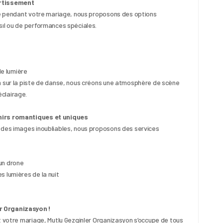
ertissement
ble pendant votre mariage, nous proposons des options 
sıl ou de performances spéciales.
de lumière
n sur la piste de danse, nous créons une atmosphère de scène 
clairage.
enirs romantiques et uniques
 des images inoubliables, nous proposons des services 
un drone
s lumières de la nuit
r Organizasyon !
t votre mariage, Mutlu Gezginler Organizasyon s’occupe de tous 