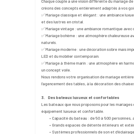
Chaque couple a une vision différente du mariage de 
créons des concepts entièrement adaptés à vos goû
✅ Mariage classique et élégant : une ambiance luxueu
et des lustres en cristal.
✅ Mariage vintage : une ambiance romantique avec d
✅ Mariage bohème : une atmosphère chaleureuse avec
naturels.
✅ Mariage moderne : une décoration sobre mais impr
LED et du mobilier contemporain.
✅ Mariage à thème marin : une atmosphère en harmoni
un concept voile.
Nous rendons votre organisation de mariage entièrem
l’agencement des tables, à la décoration des chaises
3.    Des bateaux luxueux et confortables
Les bateaux que nous proposons pour les mariages o
équipement luxueux et confortable.
Capacité du bateau : de 50 à 500 personnes, a
Grands espaces de détente intérieurs et extér
Systèmes professionnels de son et d’éclairag