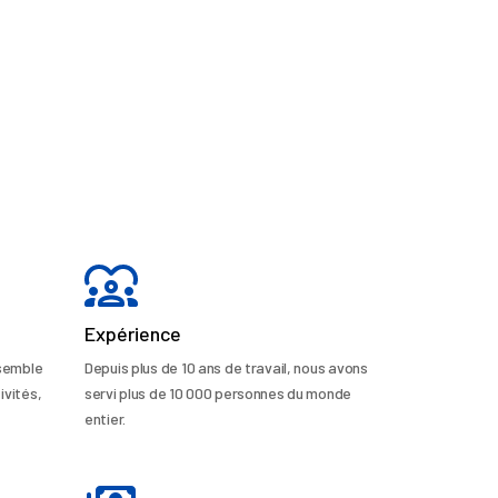
Expérience
nsemble
Depuis plus de 10 ans de travail, nous avons
ivités,
servi plus de 10 000 personnes du monde
entier.