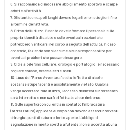
6. Si raccomanda di indossare abbigliamento sportivo e scarpe
adatte all’attività.
7. Gli utenti con capelli lunghi devono legarli e non scioglierli fino
al termine dell’attività.
8. Prima dell’utilizzo, l’utente deve informare il personale sulla
propria idoneità di salute e sulle eventuali reazioni che
potrebbero verificarsi nel corpo a seguito dell’attività. In caso
contrario, l’azienda non si assume alcuna responsabilità per
eventuali problemi che possano insorgere.
9. Oltre a telefono cellulare, orologio e portafoglio, è necessario
togliere collane, braccialetti e anelli.
10. L’uso del “Parco Avventura” sotto l’effetto di alcol o
sostanze stupefacenti è assolutamente vietato. Qualora
venga accertato tale utilizzo, l’accesso dell’utente interessato
sarà interrotto e non sarà effettuato alcun rimborso.
11. Sulle superfici con cui entra in contatto l’imbracatura
(attrezzatura) applicata al corpo non devono esserci interventi
chirurgici, punti di sutura o ferite aperte. L’obbligo di
segnalazione in merito spetta all’utente; non si accetta alcuna