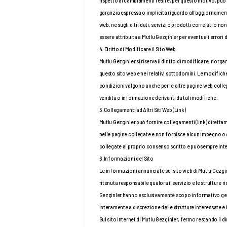
rispetto ai cambiamenti reali e, per questo motivo, può 
garanzia espressa o implicita riguardo all’aggiornament
web, né sugli altri dati, servizi o prodotti correlati o
essere attribuita a Mutlu Gezginler per eventuali errori
4. Diritto di Modificare il Sito Web
Mutlu Gezginler si riserva il diritto di modificare, riorg
questo sito web e nei relativi sottodomini. Le modifiche 
condizioni valgono anche per le altre pagine web colleg
vendita o informazione derivanti da tali modifiche.
5. Collegamenti ad Altri Siti Web (Link)
Mutlu Gezginler può fornire collegamenti (link) diretta
nelle pagine collegate e non fornisce alcun impegno o con
collegate al proprio consenso scritto e può sempre inte
6. Informazioni del Sito
Le informazioni annunciate sul sito web di Mutlu Gezginl
ritenuta responsabile qualora il servizio e le strutture ri
Gezginler hanno esclusivamente scopo informativo gener
interamente a discrezione delle strutture interessate e i
Sul sito internet di Mutlu Gezginler, fermo restando il di