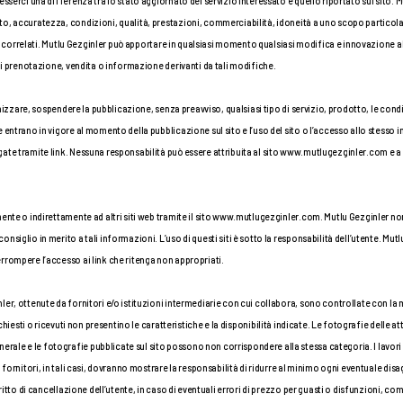
esserci una differenza tra lo stato aggiornato del servizio interessato e quello riportato sul sito. 
o, accuratezza, condizioni, qualità, prestazioni, commerciabilità, idoneità a uno scopo particola
 non correlati. Mutlu Gezginler può apportare in qualsiasi momento qualsiasi modifica e innovazione 
 di prenotazione, vendita o informazione derivanti da tali modifiche.
anizzare, sospendere la pubblicazione, senza preavviso, qualsiasi tipo di servizio, prodotto, le condi
entrano in vigore al momento della pubblicazione sul sito e l’uso del sito o l’accesso allo stesso im
ate tramite link. Nessuna responsabilità può essere attribuita al sito www.mutlugezginler.com e a M
mente o indirettamente ad altri siti web tramite il sito www.mutlugezginler.com. Mutlu Gezginler no
siglio in merito a tali informazioni. L’uso di questi siti è sotto la responsabilità dell’utente. Mutl
rrompere l’accesso ai link che ritenga non appropriati.
er, ottenute da fornitori e/o istituzioni intermediarie con cui collabora, sono controllate con la 
chiesti o ricevuti non presentino le caratteristiche e la disponibilità indicate. Le fotografie delle att
ale e le fotografie pubblicate sul sito possono non corrispondere alla stessa categoria. I lavori
 fornitori, in tali casi, dovranno mostrare la responsabilità di ridurre al minimo ogni eventuale disa
ritto di cancellazione dell’utente, in caso di eventuali errori di prezzo per guasti o disfunzioni, comp