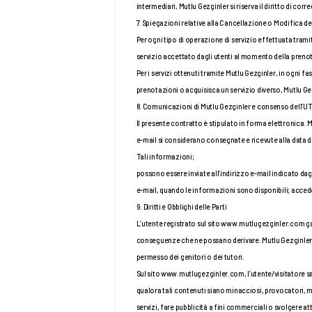
intermediari, Mutlu Gezginler si riserva il diritto di cor
7. Spiegazioni relative alla Cancellazione o Modifica d
Per ogni tipo di operazione di servizio effettuata tram
servizio accettato dagli utenti al momento della preno
Per i servizi ottenuti tramite Mutlu Gezginler, in ogni f
prenotazioni o acquisisca un servizio diverso, Mutlu Ge
8. Comunicazioni di Mutlu Gezginler e consenso dell’UT
Il presente contratto è stipulato in forma elettronica. Mu
e-mail si considerano consegnate e ricevute alla data di
Tali informazioni;
possono essere inviate all’indirizzo e-mail indicato dag
e-mail, quando le informazioni sono disponibili; acced
9. Diritti e Obblighi delle Parti
L’utente registrato sul sito www.mutlugezginler.com garan
conseguenze che ne possano derivare. Mutlu Gezginler no
permesso dei genitori o dei tutori.
Sul sito www.mutlugezginler.com, l’utente/visitatore sa
qualora tali contenuti siano minacciosi, provocatori, mole
servizi, fare pubblicità a fini commerciali o svolgere 