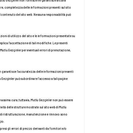
Mutlu Gezginler non fornisce né garantisce alcuna 
re, completezza delle informazioni presenti sul sito 
al contenuto del sito web. Nessuna responsabilità può 
zioni di utilizzo del sito e le informazioni presentate su 
plica l’accettazione di tali modifiche. Le presenti 
utlu Gezginler per eventuali errori di prenotazione, 
n garantisce l’accuratezza delle informazioni presenti 
u Gezginler può subordinare l’accesso a tali pagine 
massima cura; tuttavia, Mutlu Gezginler non può essere 
ività delle strutture mostrate sul sito web di Mutlu 
 di ristrutturazione, manutenzione e rinnovo sono 
gio.
resi gli errori di prezzo derivanti da fornitori e/o 