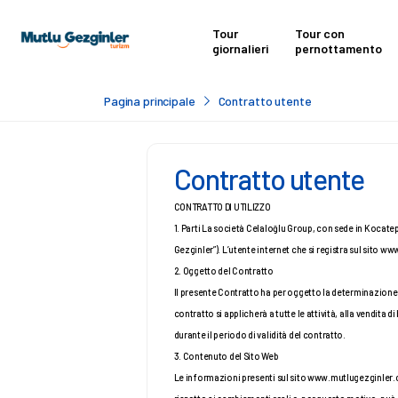
Tour
Tour con
giornalieri
pernottamento
Pagina principale
Contratto utente
Contratto utente
CONTRATTO DI UTILIZZO
1. Parti La società Celaloğlu Group, con sede in Kocate
Gezginler”). L’utente internet che si registra sul sit
2. Oggetto del Contratto
Il presente Contratto ha per oggetto la determinazione 
contratto si applicherà a tutte le attività, alla vendita di
durante il periodo di validità del contratto.
3. Contenuto del Sito Web
Le informazioni presenti sul sito www.mutlugezginler.c