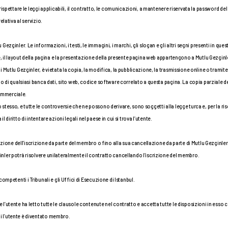
 rispettare le leggi applicabili, il contratto, le comunicazioni, a mantenere riservata la password 
elativa al servizio.
zginler. Le informazioni, i testi, le immagini, i marchi, gli slogan e gli altri segni presenti in quest
e, il layout della pagina e la presentazione della presente pagina web appartengono a Mutlu Gezginle
utlu Gezginler, è vietata la copia, la modifica, la pubblicazione, la trasmissione online o tramite alt
o di qualsiasi banca dati, sito web, codice software correlato a questa pagina. La copia parziale de
ommerciale.
tesso, e tutte le controversie che ne possono derivare, sono soggetti alla legge turca e, per la ri
 il diritto di intentare azioni legali nel paese in cui si trova l’utente.
azione dell’iscrizione da parte del membro o fino alla sua cancellazione da parte di Mutlu Gezginler. 
nler potrà risolvere unilateralmente il contratto cancellando l’iscrizione del membro.
ompetenti i Tribunali e gli Uffici di Esecuzione di Istanbul.
’utente ha letto tutte le clausole contenute nel contratto e accetta tutte le disposizioni in esso co
 l’utente è diventato membro.