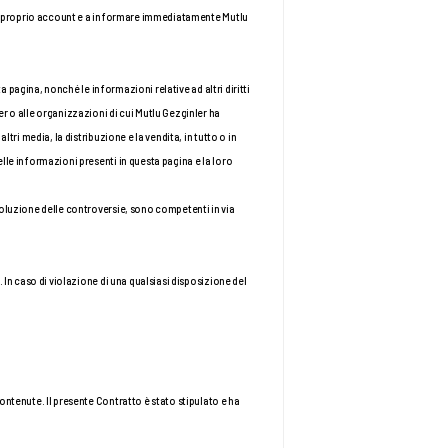
del proprio account e a informare immediatamente Mutlu 
a pagina, nonché le informazioni relative ad altri diritti 
r o alle organizzazioni di cui Mutlu Gezginler ha 
ri media, la distribuzione e la vendita, in tutto o in 
lle informazioni presenti in questa pagina e la loro 
soluzione delle controversie, sono competenti in via 
In caso di violazione di una qualsiasi disposizione del 
ntenute. Il presente Contratto è stato stipulato e ha 