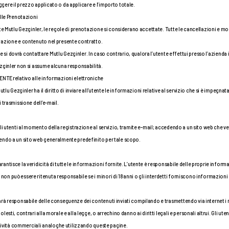
reggere il prezzo applicato o da applicare e l’importo totale.
elle Prenotazioni
ite Mutlu Gezginler, le regole di prenotazione si considerano accettate. Tutte le cancellazioni e m
tazione e contenuto nel presente contratto.
ase si dovrà contattare Mutlu Gezginler. In caso contrario, qualora l’utente effettui presso l’aziend
zginler non si assume alcuna responsabilità.
ENTE relativo alle informazioni elettroniche
tlu Gezginler ha il diritto di inviare all’utente le informazioni relative al servizio che si è impegnat
 trasmissione dell’e-mail.
li utenti al momento della registrazione al servizio, tramite e-mail; accedendo a un sito web che ve
endo a un sito web generalmente predefinito per tale scopo.
tisce la veridicità di tutte le informazioni fornite. L’utente è responsabile delle proprie informazio
n può essere ritenuta responsabile se i minori di 18 anni o gli interdetti forniscono informazioni 
rà responsabile delle conseguenze dei contenuti inviati compilando e trasmettendo via internet i mo
sti, contrari alla morale e alla legge, o arrechino danno ai diritti legali e personali altrui. Gli utent
attività commerciali analoghe utilizzando queste pagine.