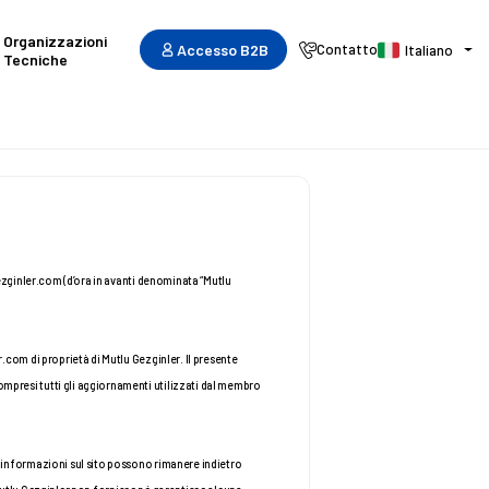
Organizzazioni
Accesso B2B
Contatto
Italiano
Tecniche
zginler.com (d’ora in avanti denominata “Mutlu 
om di proprietà di Mutlu Gezginler. Il presente 
i, compresi tutti gli aggiornamenti utilizzati dal membro 
informazioni sul sito possono rimanere indietro 