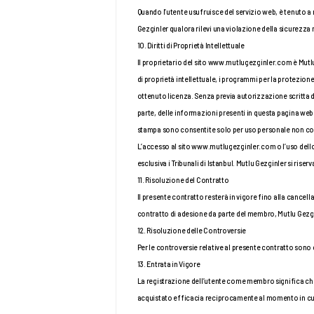
Quando l’utente usufruisce del servizio web, è tenuto a
Gezginler qualora rilevi una violazione della sicurezza r
10. Diritti di Proprietà Intellettuale
Il proprietario del sito www.mutlugezginler.com è Mutlu Ge
di proprietà intellettuale, i programmi per la protezion
ottenuto licenza. Senza previa autorizzazione scritta di M
parte, delle informazioni presenti in questa pagina web 
stampa sono consentite solo per uso personale non c
L’accesso al sito www.mutlugezginler.com o l’uso dello s
esclusiva i Tribunali di Istanbul. Mutlu Gezginler si riserva
11. Risoluzione del Contratto
Il presente contratto resterà in vigore fino alla cancell
contratto di adesione da parte del membro, Mutlu Gezgi
12. Risoluzione delle Controversie
Per le controversie relative al presente contratto sono c
13. Entrata in Vigore
La registrazione dell’utente come membro significa che l
acquistato efficacia reciprocamente al momento in cui