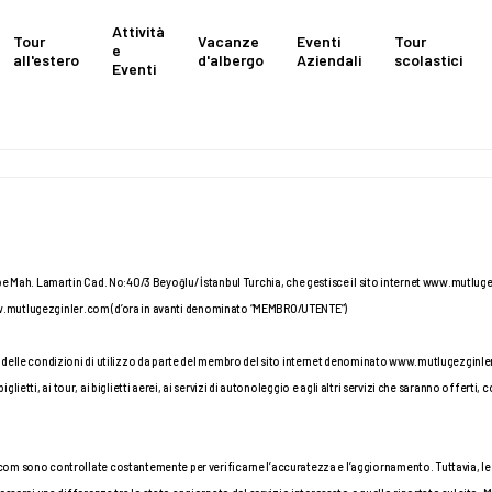
Attività
Tour
Vacanze
Eventi
Tour
e
all'estero
d'albergo
Aziendali
scolastici
Eventi
pe Mah. Lamartin Cad. No:40/3 Beyoğlu/ İstanbul Turchia, che gestisce il sito internet www.mutluge
o www.mutlugezginler.com (d’ora in avanti denominato “MEMBRO/UTENTE”)
delle condizioni di utilizzo da parte del membro del sito internet denominato www.mutlugezginler.c
 biglietti, ai tour, ai biglietti aerei, ai servizi di autonoleggio e agli altri servizi che saranno offert
om sono controllate costantemente per verificarne l’accuratezza e l’aggiornamento. Tuttavia, le 