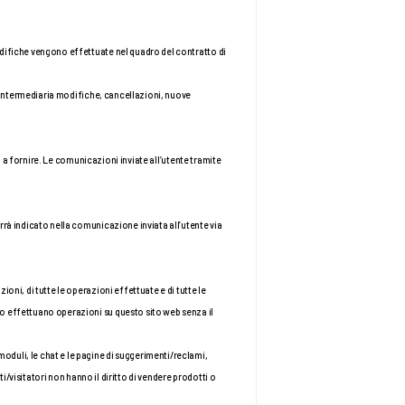
odifiche vengono effettuate nel quadro del contratto di 
a intermediaria modifiche, cancellazioni, nuove 
a a fornire. Le comunicazioni inviate all’utente tramite 
rrà indicato nella comunicazione inviata all’utente via 
ni, di tutte le operazioni effettuate e di tutte le 
o effettuano operazioni su questo sito web senza il 
duli, le chat e le pagine di suggerimenti/reclami, 
i/visitatori non hanno il diritto di vendere prodotti o 