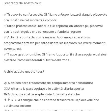
I vantaggi del nostro tour
✅ Trasporto confortevole: Offriamo un’esperienza di viaggio piacevole 
con i nostri veicoli moderni e comodi.
✅ Guida professionale: Rendi le tue esplorazioni ancora più piacevoli 
con le nostre guide che conoscono a fondo la regione.
✅ Attività a contatto con la natura: Abbiamo preparato un 
programma perfetto per chi desidera sia rilassarsi sia vivere momenti 
avventurosi.
✅ Tappe gastronomiche: Offriamo l’opportunità di assaggiare deliziosi 
piatti nei famosi ristoranti di trota della zona.
A chi è adatto questo tour?
🌿 A chi desidera trascorrere del tempo immerso nella natura
🚶‍♂️ A chi ama le passeggiate e le attività all’aria aperta
📸 A chi vuole scattare splendide foto naturalistiche
👨‍👩‍👧‍👦 A famiglie che desiderano trascorrere un piacevole fine 
settimana insieme