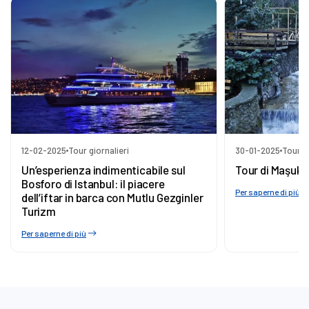
12-02-2025
Tour giornalieri
30-01-2025
Tour gi
Un’esperienza indimenticabile sul
Tour di Maşuki
Bosforo di Istanbul: il piacere
Per saperne di più
dell’iftar in barca con Mutlu Gezginler
Turizm
Per saperne di più