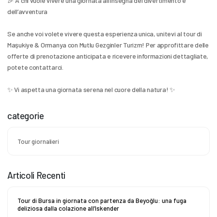
🎉 A chi vuole vivere una giornata all’insegna del divertimento e 
dell’avventura
Se anche voi volete vivere questa esperienza unica, unitevi al tour di 
Maşukiye & Ormanya con Mutlu Gezginler Turizm! Per approfittare delle 
offerte di prenotazione anticipata e ricevere informazioni dettagliate, 
potete contattarci.
✨ Vi aspetta una giornata serena nel cuore della natura! ✨
categorie
Tour giornalieri
Articoli Recenti
Tour di Bursa in giornata con partenza da Beyoğlu: una fuga
deliziosa dalla colazione all’Iskender