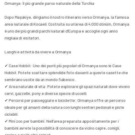
Ormanya: Il più grande parco naturale della Turchia
Dopo Maşukiye, dirigiamo il nostro itinerario verso Ormanya, la famosa 
area naturale di Kocaeli. Costruita su un’area di 4.000 dönüm, Ormanya 
è uno dei più grandi parchi naturali d’Europa e accoglie ogni anno 
migliaia di visitatori.
Luoghi e attività da vivere a Ormanya
✔ Case Hobbit: Uno dei punti più popolari di Ormanya sono le Case 
Hobbit. Potete scattare splendide foto davanti a queste casette che 
sembrano uscite da un mondo fiabesco.
✔ Area naturale di vita: Potete esplorare gli spazi naturali dove vivono 
cervi, gazzelle, pony e diverse specie di uccelli.
✔ Percorsi per passeggiate e biciclette: Ormanya offre un percorso 
ideale per gli amanti della natura con lunghi sentieri pedonali e piste 
ciclabili.
✔ Mini zoo per bambini: Nell’area preparata appositamente per i 
bambini avrete la possibilità di conoscere da vicino capre, conigli, 
anatre e molti altri animali.