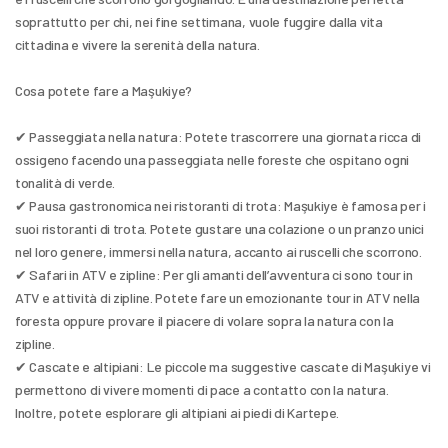
soprattutto per chi, nei fine settimana, vuole fuggire dalla vita 
cittadina e vivere la serenità della natura.
Cosa potete fare a Maşukiye?
✔ Passeggiata nella natura: Potete trascorrere una giornata ricca di 
ossigeno facendo una passeggiata nelle foreste che ospitano ogni 
tonalità di verde.
✔ Pausa gastronomica nei ristoranti di trota: Maşukiye è famosa per i 
suoi ristoranti di trota. Potete gustare una colazione o un pranzo unici 
nel loro genere, immersi nella natura, accanto ai ruscelli che scorrono.
✔ Safari in ATV e zipline: Per gli amanti dell’avventura ci sono tour in 
ATV e attività di zipline. Potete fare un emozionante tour in ATV nella 
foresta oppure provare il piacere di volare sopra la natura con la 
zipline.
✔ Cascate e altipiani: Le piccole ma suggestive cascate di Maşukiye vi 
permettono di vivere momenti di pace a contatto con la natura. 
Inoltre, potete esplorare gli altipiani ai piedi di Kartepe.