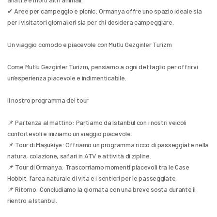
✔ Aree per campeggio e picnic: Ormanya offre uno spazio ideale sia 
per i visitatori giornalieri sia per chi desidera campeggiare.
Un viaggio comodo e piacevole con Mutlu Gezginler Turizm
Come Mutlu Gezginler Turizm, pensiamo a ogni dettaglio per offrirvi 
un’esperienza piacevole e indimenticabile.
Il nostro programma del tour
📌 Partenza al mattino: Partiamo da Istanbul con i nostri veicoli 
confortevoli e iniziamo un viaggio piacevole.
📌 Tour di Maşukiye: Offriamo un programma ricco di passeggiate nella 
natura, colazione, safari in ATV e attività di zipline.
📌 Tour di Ormanya: Trascorriamo momenti piacevoli tra le Case 
Hobbit, l’area naturale di vita e i sentieri per le passeggiate.
📌 Ritorno: Concludiamo la giornata con una breve sosta durante il 
rientro a Istanbul.