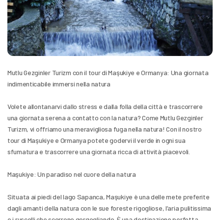
Mutlu Gezginler Turizm con il tour di Maşukiye e Ormanya: Una giornata 
indimenticabile immersi nella natura
Volete allontanarvi dallo stress e dalla folla della città e trascorrere 
una giornata serena a contatto con la natura? Come Mutlu Gezginler 
Turizm, vi offriamo una meravigliosa fuga nella natura! Con il nostro 
tour di Maşukiye e Ormanya potete godervi il verde in ogni sua 
sfumatura e trascorrere una giornata ricca di attività piacevoli.
Maşukiye: Un paradiso nel cuore della natura
Situata ai piedi del lago Sapanca, Maşukiye è una delle mete preferite 
dagli amanti della natura con le sue foreste rigogliose, l’aria pulitissima 
e i ruscelli che scorrono gorgogliando. È una destinazione perfetta 