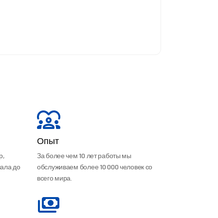
Опыт
р,
За более чем 10 лет работы мы
чала до
обслуживаем более 10 000 человек со
всего мира.