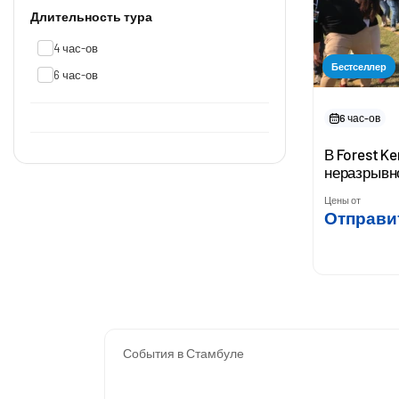
Длительность тура
4 час-ов
Бестселлер
6 час-ов
6 час-ов
В Forest K
неразрывн
Цены от
Отправи
События в Стамбуле