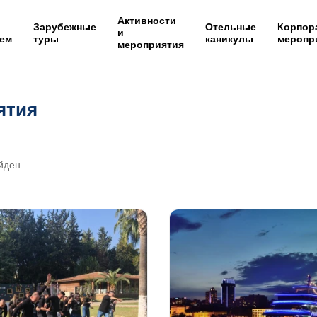
Активности
Зарубежные
Отельные
Корпор
и
ем
туры
каникулы
меропр
мероприятия
ятия
айден