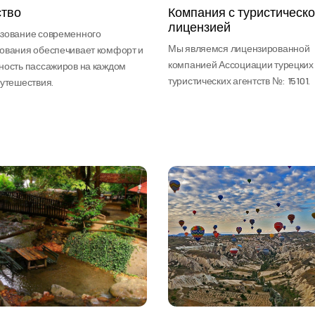
ство
Компания с туристическ
лицензией
зование современного
Мы являемся лицензированной
ования обеспечивает комфорт и
компанией Ассоциации турецких
ность пассажиров на каждом
туристических агентств №: 15101.
путешествия.