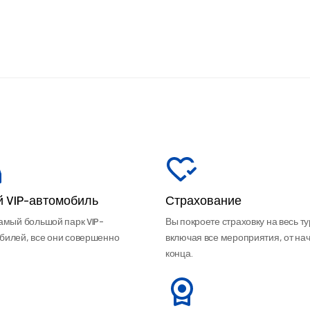
й VIP-автомобиль
Страхование
самый большой парк VIP-
Вы покроете страховку на весь ту
билей, все они совершенно
включая все мероприятия, от на
конца.