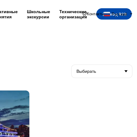
ативные
Школьные
Технические
Вход B2B
Контакты
Русский
иятия
экскурсии
организации