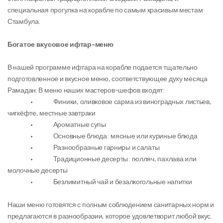
специальная прогулка на корабле по самым красивым местам 
Стамбула.
Богатое вкусовое ифтар-меню
В нашей программе ифтара на корабле подается тщательно 
подготовленное и вкусное меню, соответствующее духу месяца 
Рамадан. В меню наших мастеров-шефов входят:
                 •               Финики, оливковое сарма из виноградных листьев, 
чигкёфте, местные завтраки
                 •               Ароматные супы
                 •               Основные блюда: мясные или куриные блюда
                 •               Разнообразные гарниры и салаты
                 •               Традиционные десерты: гюлляч, пахлава или 
молочные десерты
                 •               Безлимитный чай и безалкогольные напитки
Наши меню готовятся с полным соблюдением санитарных норм и 
предлагаются в разнообразии, которое удовлетворит любой вкус.