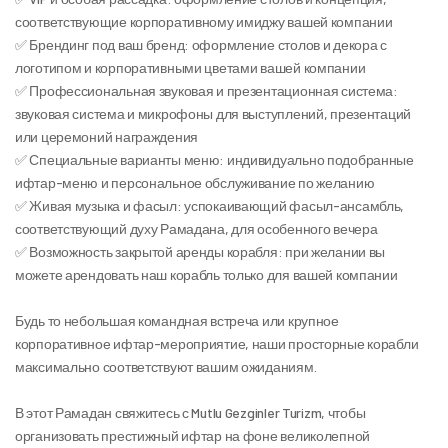
соответствующие корпоративному имиджу вашей компании
✅ Брендинг под ваш бренд: оформление столов и декора с 
логотипом и корпоративными цветами вашей компании
✅ Профессиональная звуковая и презентационная система: 
звуковая система и микрофоны для выступлений, презентаций 
или церемоний награждения
✅ Специальные варианты меню: индивидуально подобранные 
ифтар-меню и персональное обслуживание по желанию
✅ Живая музыка и фасыл: успокаивающий фасыл-ансамбль, 
соответствующий духу Рамадана, для особенного вечера
✅ Возможность закрытой аренды корабля: при желании вы 
можете арендовать наш корабль только для вашей компании
Будь то небольшая командная встреча или крупное 
корпоративное ифтар-мероприятие, наши просторные корабли 
максимально соответствуют вашим ожиданиям.
В этот Рамадан свяжитесь с Mutlu Gezginler Turizm, чтобы 
организовать престижный ифтар на фоне великолепной 