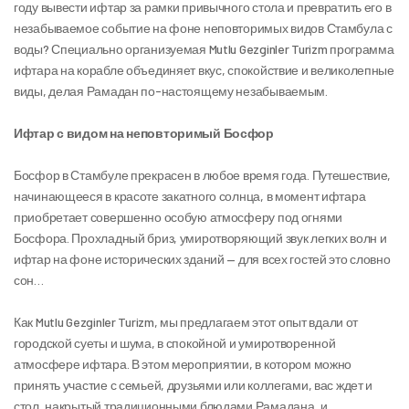
году вывести ифтар за рамки привычного стола и превратить его в 
незабываемое событие на фоне неповторимых видов Стамбула с 
воды? Специально организуемая Mutlu Gezginler Turizm программа 
ифтара на корабле объединяет вкус, спокойствие и великолепные 
виды, делая Рамадан по-настоящему незабываемым.
Ифтар с видом на неповторимый Босфор
Босфор в Стамбуле прекрасен в любое время года. Путешествие, 
начинающееся в красоте закатного солнца, в момент ифтара 
приобретает совершенно особую атмосферу под огнями 
Босфора. Прохладный бриз, умиротворяющий звук легких волн и 
ифтар на фоне исторических зданий — для всех гостей это словно 
сон…
Как Mutlu Gezginler Turizm, мы предлагаем этот опыт вдали от 
городской суеты и шума, в спокойной и умиротворенной 
атмосфере ифтара. В этом мероприятии, в котором можно 
принять участие с семьей, друзьями или коллегами, вас ждет и 
стол, накрытый традиционными блюдами Рамадана, и 