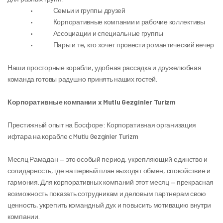
                 •               Семьи и группы друзей
                 •               Корпоративные компании и рабочие коллективы
                 •               Ассоциации и специальные группы
                 •               Пары и те, кто хочет провести романтический вечер
Наши просторные корабли, удобная рассадка и дружелюбная 
команда готовы радушно принять наших гостей.
Корпоративные компании x Mutlu Gezginler Turizm
Престижный опыт на Босфоре: Корпоративная организация 
ифтара на корабле с Mutlu Gezginler Turizm
Месяц Рамадан — это особый период, укрепляющий единство и 
солидарность, где на первый план выходят обмен, спокойствие и 
гармония. Для корпоративных компаний этот месяц — прекрасная 
возможность показать сотрудникам и деловым партнерам свою 
ценность, укрепить командный дух и повысить мотивацию внутри 
компании.