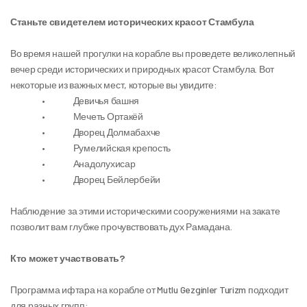
Станьте свидетелем исторических красот Стамбула
Во время нашей прогулки на корабле вы проведете великолепный 
вечер среди исторических и природных красот Стамбула. Вот 
некоторые из важных мест, которые вы увидите:
                 •               Девичья башня
                 •               Мечеть Ортакёй
                 •               Дворец Долмабахче
                 •               Румелийская крепость
                 •               Анадолухисар
                 •               Дворец Бейлербейи
Наблюдение за этими историческими сооружениями на закате 
позволит вам глубже прочувствовать дух Рамадана.
Кто может участвовать?
Программа ифтара на корабле от Mutlu Gezginler Turizm подходит 
для разных групп: