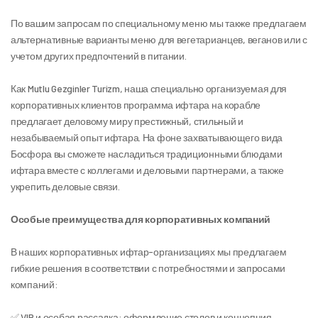
По вашим запросам по специальному меню мы также предлагаем 
альтернативные варианты меню для вегетарианцев, веганов или с 
учетом других предпочтений в питании.
Как Mutlu Gezginler Turizm, наша специально организуемая для 
корпоративных клиентов программа ифтара на корабле 
предлагает деловому миру престижный, стильный и 
незабываемый опыт ифтара. На фоне захватывающего вида 
Босфора вы сможете насладиться традиционными блюдами 
ифтара вместе с коллегами и деловыми партнерами, а также 
укрепить деловые связи.
Особые преимущества для корпоративных компаний
В наших корпоративных ифтар-организациях мы предлагаем 
гибкие решения в соответствии с потребностями и запросами 
компаний:
✅ VIP и особая рассадка: оформление столов и концепция, 