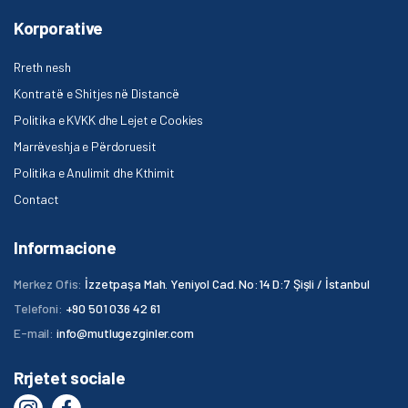
Korporative
Rreth nesh
Kontratë e Shitjes në Distancë
Politika e KVKK dhe Lejet e Cookies
Marrëveshja e Përdoruesit
Politika e Anulimit dhe Kthimit
Contact
Informacione
Merkez Ofis:
İzzetpaşa Mah. Yeniyol Cad. No:14 D:7 Şişli / İstanbul
Telefoni:
+90 501 036 42 61
E-mail:
info@mutlugezginler.com
Rrjetet sociale