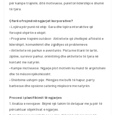
për kampe trajnimi, ditë motivuese, punëtori lidershipi e shumë 
të tjera.
Çfarë ofrojmë në ngjarjet korporative?
• Lojëra për punë në ekip: Gara dhe lojëra interaktive që 
forcojnë shpirtin e ekipit.
• Programe trajnimi outdoor: Aktivitete që zhvillojnë aftësitë e 
lidershipit, komunikimit dhe zgjidhjes së problemeve.
• Aktivitete në parkun e aventurës: Pista me litarë të lartë, 
zipline, survivor parkur, oriëntiring dhe aktivitete të tjera në 
kontakt me natyrën.
• Kampe motivuese: Ngjarje plot motivim ku mund të argëtoheni 
dhe të mësoni njëkohësisht.
• Shërbime ushqim-pije: Mëngjes me bufé të hapur, party 
barbecue dhe opsione catering miqësore me natyrën.
Procesi i planifikimit të ngjarjes
1. Analiza e nevojave: Bëjmë një takim të detajuar me ju për të 
përcaktuar objektivat e ngjarjes.