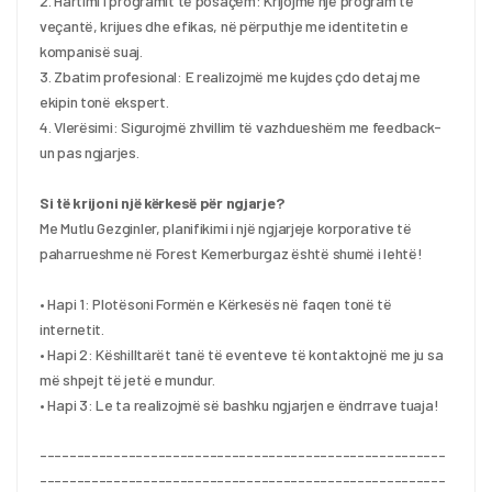
2. Hartimi i programit të posaçëm: Krijojmë një program të 
veçantë, krijues dhe efikas, në përputhje me identitetin e 
kompanisë suaj.
3. Zbatim profesional: E realizojmë me kujdes çdo detaj me 
ekipin tonë ekspert.
4. Vlerësimi: Sigurojmë zhvillim të vazhdueshëm me feedback-
un pas ngjarjes.
Si të krijoni një kërkesë për ngjarje?
Me Mutlu Gezginler, planifikimi i një ngjarjeje korporative të 
paharrueshme në Forest Kemerburgaz është shumë i lehtë!
• Hapi 1: Plotësoni Formën e Kërkesës në faqen tonë të 
internetit.
• Hapi 2: Këshilltarët tanë të eventeve të kontaktojnë me ju sa 
më shpejt të jetë e mundur.
• Hapi 3: Le ta realizojmë së bashku ngjarjen e ëndrrave tuaja!
-------------------------------------------------------
-------------------------------------------------------