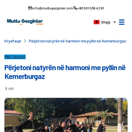
info@mutlugezginler.com
+90 501 036 42 61
Shqip
Kryefaqe
Përjetoni natyrën në harmoni me pyllin në Kemerburgaz
Më i shituri
Përjetoni natyrën në harmoni me pyllin në
Kemerburgaz
6 orë