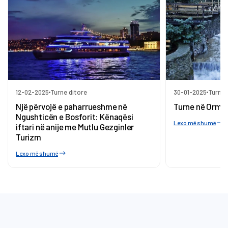
12-02-2025
Turne ditore
30-01-2025
Turne 
Një përvojë e paharrueshme në
Turne në Orma
Ngushticën e Bosforit: Kënaqësi
Lexo më shumë
iftari në anije me Mutlu Gezginler
Turizm
Lexo më shumë