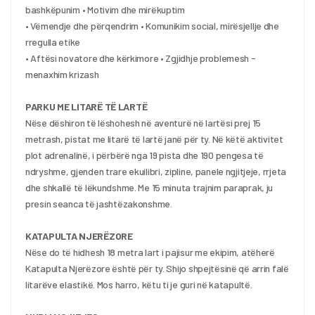
bashkëpunim • Motivim dhe mirëkuptim
• Vëmendje dhe përqendrim • Komunikim social, mirësjellje dhe 
rregulla etike
• Aftësi novatore dhe kërkimore • Zgjidhje problemesh - 
menaxhim krizash
PARKU ME LITARË TË LARTË
Nëse dëshiron të lëshohesh në aventurë në lartësi prej 15 
metrash, pistat me litarë të lartë janë për ty. Në këtë aktivitet 
plot adrenalinë, i përbërë nga 19 pista dhe 190 pengesa të 
ndryshme, gjenden trare ekuilibri, zipline, panele ngjitjeje, rrjeta 
dhe shkallë të lëkundshme. Me 15 minuta trajnim paraprak, ju 
presin seanca të jashtëzakonshme.
KATAPULTA NJERËZORE
Nëse do të hidhesh 18 metra lart i pajisur me ekipim, atëherë 
Katapulta Njerëzore është për ty. Shijo shpejtësinë që arrin falë 
litarëve elastikë. Mos harro, këtu ti je guri në katapultë.