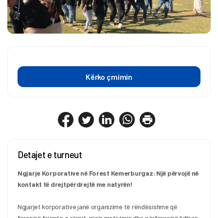
Kërko çmimin
Detajet e turneut
Ngjarje Korporative në Forest Kemerburgaz: Një përvojë në 
kontakt të drejtpërdrejtë me natyrën!
Ngjarjet korporative janë organizime të rëndësishme që 
forcojnë frymën e ekipit, rrisin motivimin dhe përforcojnë lidhjen 