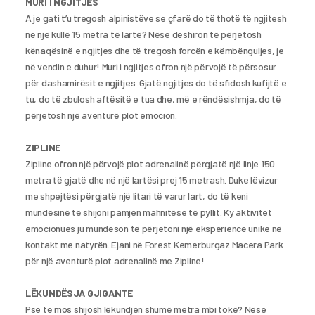
MURI I NGJITJES
A je gati t’u tregosh alpinistëve se çfarë do të thotë të ngjitesh 
në një kullë 15 metra të lartë? Nëse dëshiron të përjetosh 
kënaqësinë e ngjitjes dhe të tregosh forcën e këmbënguljes, je 
në vendin e duhur! Muri i ngjitjes ofron një përvojë të përsosur 
për dashamirësit e ngjitjes. Gjatë ngjitjes do të sfidosh kufijtë e 
tu, do të zbulosh aftësitë e tua dhe, më e rëndësishmja, do të 
përjetosh një aventurë plot emocion.
ZIPLINE
Zipline ofron një përvojë plot adrenalinë përgjatë një linje 150 
metra të gjatë dhe në një lartësi prej 15 metrash. Duke lëvizur 
me shpejtësi përgjatë një litari të varur lart, do të keni 
mundësinë të shijoni pamjen mahnitëse të pyllit. Ky aktivitet 
emocionues ju mundëson të përjetoni një eksperiencë unike në 
kontakt me natyrën. Ejani në Forest Kemerburgaz Macera Park 
për një aventurë plot adrenalinë me Zipline!
LËKUNDËSJA GJIGANTE
Pse të mos shijosh lëkundjen shumë metra mbi tokë? Nëse 