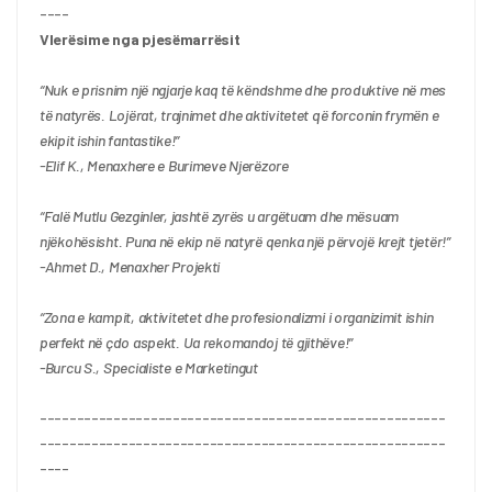
----
Vlerësime nga pjesëmarrësit
“Nuk e prisnim një ngjarje kaq të këndshme dhe produktive në mes 
të natyrës. Lojërat, trajnimet dhe aktivitetet që forconin frymën e 
ekipit ishin fantastike!”
-Elif K., Menaxhere e Burimeve Njerëzore
“Falë Mutlu Gezginler, jashtë zyrës u argëtuam dhe mësuam 
njëkohësisht. Puna në ekip në natyrë qenka një përvojë krejt tjetër!”
-Ahmet D., Menaxher Projekti
“Zona e kampit, aktivitetet dhe profesionalizmi i organizimit ishin 
perfekt në çdo aspekt. Ua rekomandoj të gjithëve!”
-Burcu S., Specialiste e Marketingut
-------------------------------------------------------
-------------------------------------------------------
----