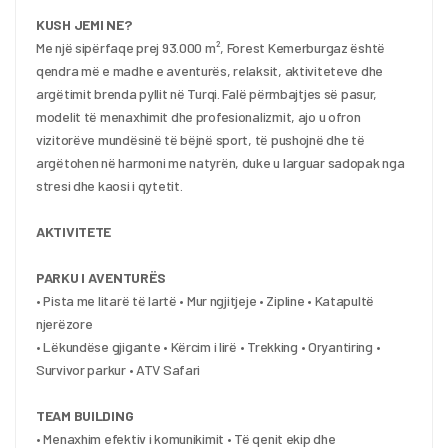
KUSH JEMI NE?
Me një sipërfaqe prej 93.000 m², Forest Kemerburgaz është 
qendra më e madhe e aventurës, relaksit, aktiviteteve dhe 
argëtimit brenda pyllit në Turqi. Falë përmbajtjes së pasur, 
modelit të menaxhimit dhe profesionalizmit, ajo u ofron 
vizitorëve mundësinë të bëjnë sport, të pushojnë dhe të 
argëtohen në harmoni me natyrën, duke u larguar sadopak nga 
stresi dhe kaosi i qytetit.
AKTIVITETE
PARKU I AVENTURËS
• Pista me litarë të lartë • Mur ngjitjeje • Zipline • Katapultë 
njerëzore
• Lëkundëse gjigante • Kërcim i lirë • Trekking • Oryantiring • 
Survivor parkur • ATV Safari
TEAM BUILDING
• Menaxhim efektiv i komunikimit • Të qenit ekip dhe 