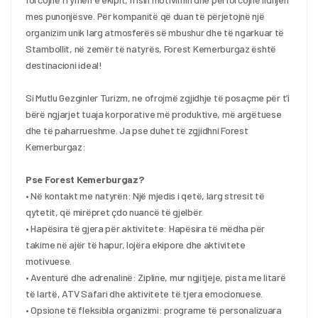
mes punonjësve. Për kompanitë që duan të përjetojnë një 
organizim unik larg atmosferës së mbushur dhe të ngarkuar të 
Stambollit, në zemër të natyrës, Forest Kemerburgaz është 
destinacioni ideal!
Si Mutlu Gezginler Turizm, ne ofrojmë zgjidhje të posaçme për t’i 
bërë ngjarjet tuaja korporative më produktive, më argëtuese 
dhe të paharrueshme. Ja pse duhet të zgjidhni Forest 
Kemerburgaz:
Pse Forest Kemerburgaz?
• Në kontakt me natyrën: Një mjedis i qetë, larg stresit të 
qytetit, që mirëpret çdo nuancë të gjelbër.
• Hapësira të gjera për aktivitete: Hapësira të mëdha për 
takime në ajër të hapur, lojëra ekipore dhe aktivitete 
motivuese.
• Aventurë dhe adrenalinë: Zipline, mur ngjitjeje, pista me litarë 
të lartë, ATV Safari dhe aktivitete të tjera emocionuese.
• Opsione të fleksibla organizimi: programe të personalizuara 