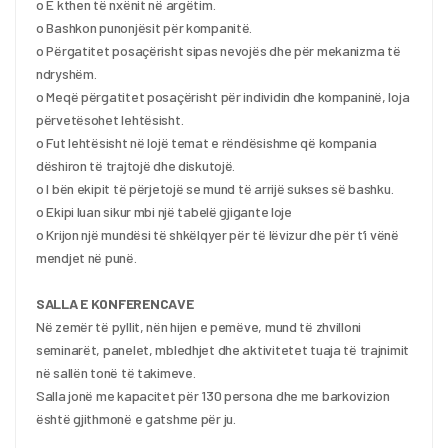
o E kthen të nxënit në argëtim.
o Bashkon punonjësit për kompanitë.
o Përgatitet posaçërisht sipas nevojës dhe për mekanizma të 
ndryshëm.
o Meqë përgatitet posaçërisht për individin dhe kompaninë, loja 
përvetësohet lehtësisht.
o Fut lehtësisht në lojë temat e rëndësishme që kompania 
dëshiron të trajtojë dhe diskutojë.
o I bën ekipit të përjetojë se mund të arrijë sukses së bashku.
o Ekipi luan sikur mbi një tabelë gjigante loje
o Krijon një mundësi të shkëlqyer për të lëvizur dhe për t’i vënë 
mendjet në punë.
SALLA E KONFERENCAVE
Në zemër të pyllit, nën hijen e pemëve, mund të zhvilloni 
seminarët, panelet, mbledhjet dhe aktivitetet tuaja të trajnimit 
në sallën tonë të takimeve.
Salla jonë me kapacitet për 130 persona dhe me barkovizion 
është gjithmonë e gatshme për ju.