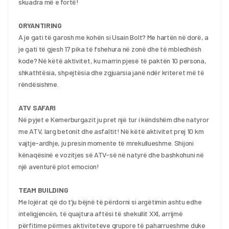
skuadra më e fortë!
ORYANTIRING
A je gati të garosh me kohën si Usain Bolt? Me hartën në dorë, a 
je gati të gjesh 17 pika të fshehura në zonë dhe të mbledhësh 
kode? Në këtë aktivitet, ku marrin pjesë të paktën 10 persona, 
shkathtësia, shpejtësia dhe zgjuarsia janë ndër kriteret më të 
rëndësishme.
ATV SAFARI
Në pyjet e Kemerburgazit ju pret një tur i këndshëm dhe natyror 
me ATV, larg betonit dhe asfaltit! Në këtë aktivitet prej 10 km 
vajtje-ardhje, ju presin momente të mrekullueshme. Shijoni 
kënaqësinë e vozitjes së ATV-së në natyrë dhe bashkohuni në 
një aventurë plot emocion!
TEAM BUILDING
Me lojërat që do t’ju bëjnë të përdorni si argëtimin ashtu edhe 
inteligjencën, të quajtura aftësi të shekullit XXI, arrijmë 
përfitime përmes aktiviteteve grupore të paharrueshme duke 