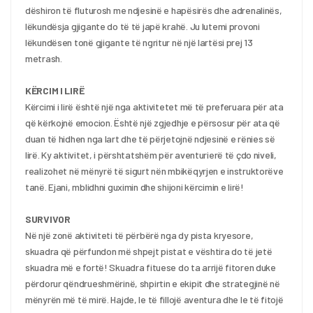
dëshiron të fluturosh me ndjesinë e hapësirës dhe adrenalinës, 
lëkundësja gjigante do të të japë krahë. Ju lutemi provoni 
lëkundësen tonë gjigante të ngritur në një lartësi prej 13 
metrash.
KËRCIM I LIRË
Kërcimi i lirë është një nga aktivitetet më të preferuara për ata 
që kërkojnë emocion. Është një zgjedhje e përsosur për ata që 
duan të hidhen nga lart dhe të përjetojnë ndjesinë e rënies së 
lirë. Ky aktivitet, i përshtatshëm për aventurierë të çdo niveli, 
realizohet në mënyrë të sigurt nën mbikëqyrjen e instruktorëve 
tanë. Ejani, mblidhni guximin dhe shijoni kërcimin e lirë!
SURVIVOR
Në një zonë aktiviteti të përbërë nga dy pista kryesore, 
skuadra që përfundon më shpejt pistat e vështira do të jetë 
skuadra më e fortë! Skuadra fituese do ta arrijë fitoren duke 
përdorur qëndrueshmërinë, shpirtin e ekipit dhe strategjinë në 
mënyrën më të mirë. Hajde, le të fillojë aventura dhe le të fitojë 