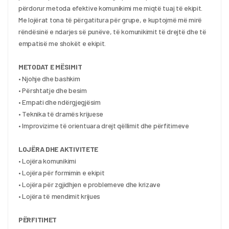
përdorur metoda efektive komunikimi me miqtë tuaj të ekipit. 
Me lojërat tona të përgatitura për grupe, e kuptojmë më mirë 
rëndësinë e ndarjes së punëve, të komunikimit të drejtë dhe të 
empatisë me shokët e ekipit.
METODAT E MËSIMIT
• Njohje dhe bashkim
• Përshtatje dhe besim
• Empati dhe ndërgjegjësim
• Teknika të dramës krijuese
• Improvizime të orientuara drejt qëllimit dhe përfitimeve
LOJËRA DHE AKTIVITETE
• Lojëra komunikimi
• Lojëra për formimin e ekipit
• Lojëra për zgjidhjen e problemeve dhe krizave
• Lojëra të mendimit krijues
PËRFITIMET