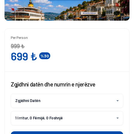
Per Person
999 ₺
699 ₺
%30
Zgjidhni datën dhe numrin e njerëzve
Zgjidhni Datën
1 I rritur, 0 Fëmijë, 0 Foshnjë