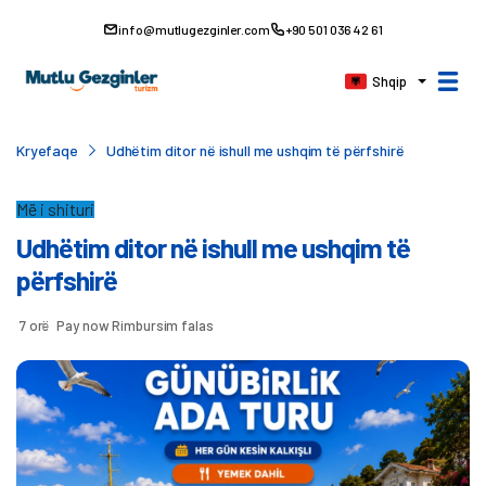
info@mutlugezginler.com
+90 501 036 42 61
Shqip
Kryefaqe
Udhëtim ditor në ishull me ushqim të përfshirë
Më i shituri
Udhëtim ditor në ishull me ushqim të
përfshirë
7 orë
Pay now
Rimbursim falas