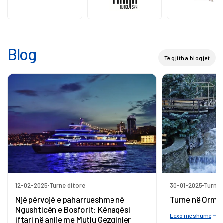
Blog
Të gjitha blogjet
12-02-2025
Turne ditore
30-01-2025
Turne 
Një përvojë e paharrueshme në
Turne në Orma
Ngushticën e Bosforit: Kënaqësi
Lexo më shumë
iftari në anije me Mutlu Gezginler