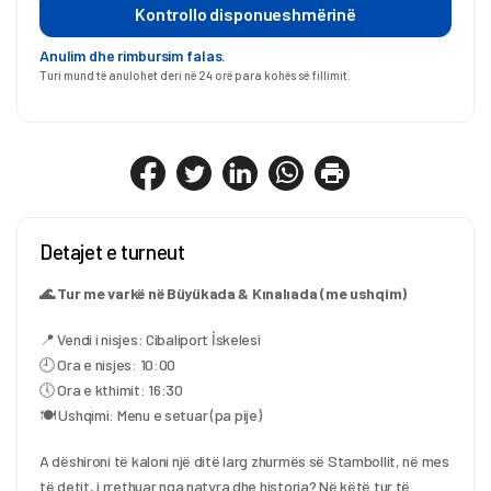
Kontrollo disponueshmërinë
Anulim dhe rimbursim falas.
Turi mund të anulohet deri në 24 orë para kohës së fillimit.
Detajet e turneut
🌊 Tur me varkë në Büyükada & Kınalıada (me ushqim)
📍 Vendi i nisjes: Cibaliport İskelesi
🕘 Ora e nisjes: 10:00
🕔 Ora e kthimit: 16:30
🍽️ Ushqimi: Menu e setuar (pa pije)
A dëshironi të kaloni një ditë larg zhurmës së Stambollit, në mes 
të detit, i rrethuar nga natyra dhe historia? Në këtë tur të 