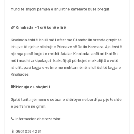
Mund të shijoni pamjen e ishullit në kafenetë buzë bregut.
🌿 Kınalıada – 1 orë kohë e lirë
Kınalıada është ishulli më i afërt me Stambollin brenda grupit të 
ishujve të njohur si Ishujt e Princave në Detin Marmara. Ajo është 
një nga pesë lagjet e rrethit Adalar. Kınalıada, anëtari i katërt 
më i madh i arkipelagut, ka kufij që përkojnë me kufijtë e vetë 
ishullit, pasi lagjja e vetme me muhtarinë në ishull është lagjja e 
Kınalıadës.
🍽️ Menuja e ushqimit
Gjatë turit, një menu e setuar e shërbyer në bord (pa pije) është 
e përfshirë në çmim.
📞 Informacion dhe rezervim:
📱 0501 036 42 61