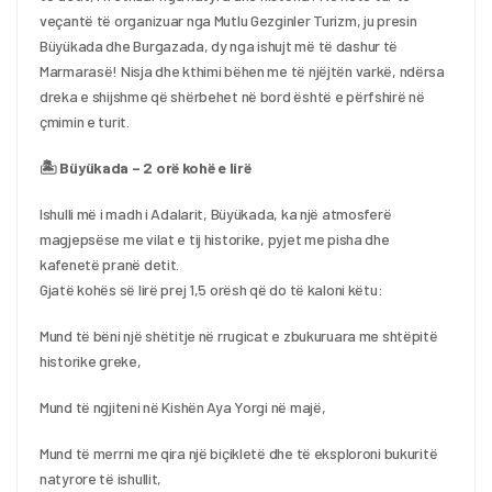
veçantë të organizuar nga Mutlu Gezginler Turizm, ju presin 
Büyükada dhe Burgazada, dy nga ishujt më të dashur të 
Marmarasë! Nisja dhe kthimi bëhen me të njëjtën varkë, ndërsa 
dreka e shijshme që shërbehet në bord është e përfshirë në 
çmimin e turit.
🏝️ Büyükada – 2 orë kohë e lirë
Ishulli më i madh i Adalarit, Büyükada, ka një atmosferë 
magjepsëse me vilat e tij historike, pyjet me pisha dhe 
kafenetë pranë detit.
Gjatë kohës së lirë prej 1,5 orësh që do të kaloni këtu:
Mund të bëni një shëtitje në rrugicat e zbukuruara me shtëpitë 
historike greke,
Mund të ngjiteni në Kishën Aya Yorgi në majë,
Mund të merrni me qira një biçikletë dhe të eksploroni bukuritë 
natyrore të ishullit,