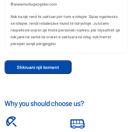
🌐 www.mutlugezginler.com
Nuk ka një rend të caktuar për turin e ishujve. Sipas ngarkesës 
së ishujve, rendi i ndalesave mund të ndryshojë. Ju lutemi 
respektoni oraret që thotë personeli i varkës; për mysafirët që 
nuk janë në varkë në oraret e caktuara në ishuj, nuk merret 
përsipër asnjë përgjegjësi.
Shkruani një koment
Why you should choose us?