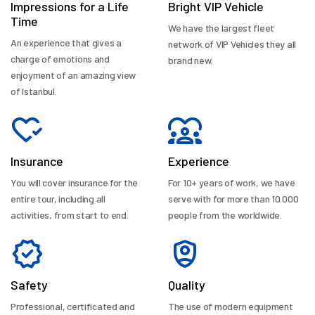
Impressions for a Life
Bright VIP Vehicle
Time
We have the largest fleet
An experience that gives a
network of VIP Vehicles they all
charge of emotions and
brand new.
enjoyment of an amazing view
of Istanbul.
Insurance
Experience
You will cover insurance for the
For 10+ years of work, we have
entire tour, including all
serve with for more than 10.000
activities, from start to end.
people from the worldwide.
Safety
Quality
Professional, certificated and
The use of modern equipment