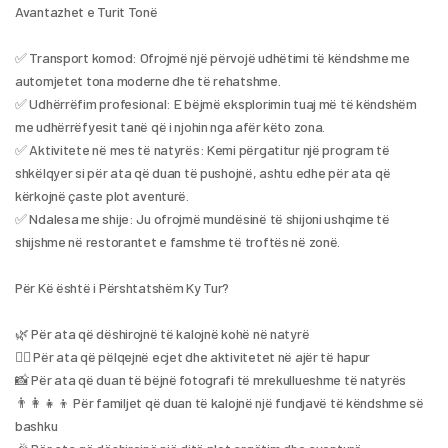
Avantazhet e Turit Tonë
✅ Transport komod: Ofrojmë një përvojë udhëtimi të këndshme me 
automjetet tona moderne dhe të rehatshme.
✅ Udhërrëfim profesional: E bëjmë eksplorimin tuaj më të këndshëm 
me udhërrëfyesit tanë që i njohin nga afër këto zona.
✅ Aktivitete në mes të natyrës: Kemi përgatitur një program të 
shkëlqyer si për ata që duan të pushojnë, ashtu edhe për ata që 
kërkojnë çaste plot aventurë.
✅ Ndalesa me shije: Ju ofrojmë mundësinë të shijoni ushqime të 
shijshme në restorantet e famshme të troftës në zonë.
Për Kë është i Përshtatshëm Ky Tur?
🌿 Për ata që dëshirojnë të kalojnë kohë në natyrë
🚶‍♂️ Për ata që pëlqejnë ecjet dhe aktivitetet në ajër të hapur
📸 Për ata që duan të bëjnë fotografi të mrekullueshme të natyrës
👨‍👩‍👧‍👦 Për familjet që duan të kalojnë një fundjavë të këndshme së 
bashku