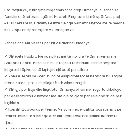
Pas Maşukiye, e kthejmë rrugëtimin tonë drejt Ormanya-s, zonës së 
famshme të jetës së egër në Kocaeli. E ngritur mbi një sipërfaqe prej 
4.000 hektarësh, Ormanya është një nga parqet natyrore më të mëdha 
në Evropë dhe pret mijëra vizitorë çdo vit.
Vendet dhe Aktivitetet për t’u Vizituar në Ormanya
✔ Shtëpitë Hobbit: Një nga pikat më të njohura të Ormanya-s janë 
Shtëpitë Hobbit. Mund të bëni fotografi të mrekullueshme përpara 
këtyre shtëpive që të kujtojnë një botë përrallore.
✔ Zona e Jetës së Egër: Mund të eksploroni zonat natyrore ku jetojnë 
drerë, kaproj, ponie dhe lloje të ndryshme zogjsh.
✔ Shtigje për Ecje dhe Biçikletë: Ormanya ofron një rrugë të shkëlqyer 
për dashamirësit e natyrës me shtigje të gjata për ecje dhe rrugë për 
biçikleta.
✔ Kopshti Zoologjik për Fëmijë: Në zonën e përgatitur posaçërisht për 
fëmijët, mund të njihni nga afër dhi, lepuj, rosa dhe shumë kafshë të 
tjera.
✔ Zona Kampingu dhe Pikniku: Ormanya ofron një hapësirë ideale jo 