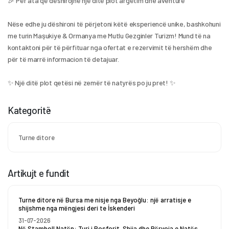
🎉 Për ata që dëshirojnë një ditë plot argëtim dhe aventurë
Nëse edhe ju dëshironi të përjetoni këtë eksperiencë unike, bashkohuni 
me turin Maşukiye & Ormanya me Mutlu Gezginler Turizm! Mund të na 
kontaktoni për të përfituar nga ofertat e rezervimit të hershëm dhe 
për të marrë informacion të detajuar.
✨ Një ditë plot qetësi në zemër të natyrës po ju pret! ✨
Kategoritë
Turne ditore
Artikujt e fundit
Turne ditore në Bursa me nisje nga Beyoğlu: një arratisje e
shijshme nga mëngjesi deri te İskenderi
31-07-2026
Në Stamboll Natën: Turi i Bosforit, Shija dhe Përvoja e Natës