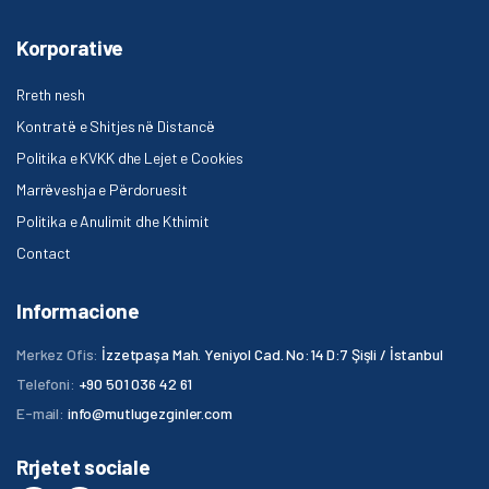
Korporative
Rreth nesh
Kontratë e Shitjes në Distancë
Politika e KVKK dhe Lejet e Cookies
Marrëveshja e Përdoruesit
Politika e Anulimit dhe Kthimit
Contact
Informacione
Merkez Ofis:
İzzetpaşa Mah. Yeniyol Cad. No:14 D:7 Şişli / İstanbul
Telefoni:
+90 501 036 42 61
E-mail:
info@mutlugezginler.com
Rrjetet sociale