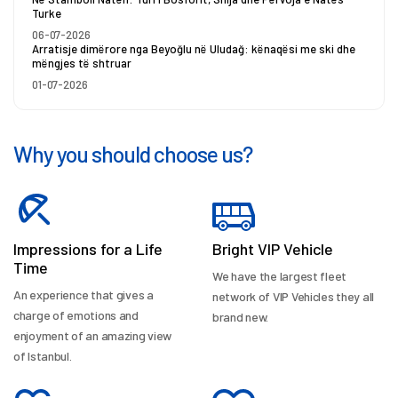
Turke
06-07-2026
Arratisje dimërore nga Beyoğlu në Uludağ: kënaqësi me ski dhe
mëngjes të shtruar
01-07-2026
Why you should choose us?
Impressions for a Life
Bright VIP Vehicle
Time
We have the largest fleet
An experience that gives a
network of VIP Vehicles they all
charge of emotions and
brand new.
enjoyment of an amazing view
of Istanbul.