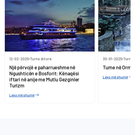
12-02-2025
Turne ditore
30-01-2025
Turne 
Një përvojë e paharrueshme në
Turne në Orma
Ngushticën e Bosforit: Kënaqësi
Lexo më shumë
iftari në anije me Mutlu Gezginler
Turizm
Lexo më shumë