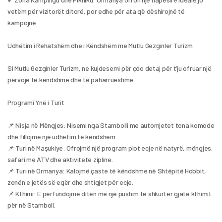
vetëm për vizitorët ditorë, por edhe për ata që dëshirojnë të 
kampojnë.
Udhëtim i Rehatshëm dhe i Këndshëm me Mutlu Gezginler Turizm
Si Mutlu Gezginler Turizm, ne kujdesemi për çdo detaj për t’ju ofruar një 
përvojë të këndshme dhe të paharrueshme.
Programi Ynë i Turit
📌 Nisja në Mëngjes: Nisemi nga Stambolli me automjetet tona komode 
dhe fillojmë një udhëtim të këndshëm.
📌 Turi në Maşukiye: Ofrojmë një program plot ecje në natyrë, mëngjes, 
safari me ATV dhe aktivitete zipline.
📌 Turi në Ormanya: Kalojmë çaste të këndshme në Shtëpitë Hobbit, 
zonën e jetës së egër dhe shtigjet për ecje.
📌 Kthimi: E përfundojmë ditën me një pushim të shkurtër gjatë kthimit 
për në Stamboll.