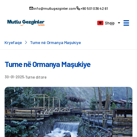
info@mutlugezginler.com
+90 501 036 42 61
Shqip
Kryefaqe
Turne në Ormanya Maşukiye
Turne në Ormanya Maşukiye
30-01-2025
Turne ditore