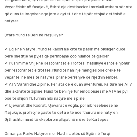
Veçanërisht në fundjavë, është një destinacion i mrekullueshëm për ata 
që duan të largohen nga jeta e qytetit dhe të përjetojnë qetësinë e 
natyrës.
Çfarë Mund të Bëni në Maşukiye?
✔ Ecje në Natyrë: Mund të kaloni një ditë të pasur me oksigjen duke 
bërë shëtitje në pyjet që përmbajnë çdo nuancë të gjelbër.
✔ Pushim me Shije në Restorantet e Troftës: Maşukiye është e njohur 
për restorantet e troftës. Mund të hani një mëngjes ose drekë të 
veçantë, në mes të natyrës, pranë përrenjve që rrjedhin ëmbël.
✔ ATV Safari dhe Zipline: Për ata që e duan aventurën, ka ture me ATV 
dhe aktivitete zipline. Mund të bëni një tur emocionues me ATV në pyll 
ose të shijoni fluturimin mbi natyrë me zipline.
✔ Ujëvarat dhe Kodrat: Ujëvarat e vogla, por mbresëlënëse në 
Maşukiye, ju ofrojnë çaste të qeta e të ndërthurura me natyrën. 
Gjithashtu mund të eksploroni pllajat në rrëzë të Kartepes.
Ormanya: Parku Natyror më i Madh i Jetës së Egër në Turqi