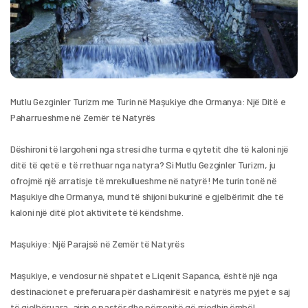
Mutlu Gezginler Turizm me Turin në Maşukiye dhe Ormanya: Një Ditë e 
Paharrueshme në Zemër të Natyrës
Dëshironi të largoheni nga stresi dhe turma e qytetit dhe të kaloni një 
ditë të qetë e të rrethuar nga natyra? Si Mutlu Gezginler Turizm, ju 
ofrojmë një arratisje të mrekullueshme në natyrë! Me turin tonë në 
Maşukiye dhe Ormanya, mund të shijoni bukurinë e gjelbërimit dhe të 
kaloni një ditë plot aktivitete të këndshme.
Maşukiye: Një Parajsë në Zemër të Natyrës
Maşukiye, e vendosur në shpatet e Liqenit Sapanca, është një nga 
destinacionet e preferuara për dashamirësit e natyrës me pyjet e saj 
të gjelbëruara, ajrin e pastër dhe përrenjtë që rrjedhin ëmbël. 