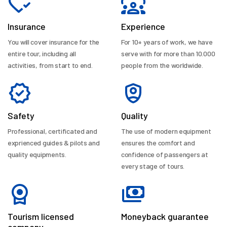
Insurance
Experience
You will cover insurance for the
For 10+ years of work, we have
entire tour, including all
serve with for more than 10.000
activities, from start to end.
people from the worldwide.
Safety
Quality
Professional, certificated and
The use of modern equipment
exprienced guides & pilots and
ensures the comfort and
quality equipments.
confidence of passengers at
every stage of tours.
Tourism licensed
Moneyback guarantee