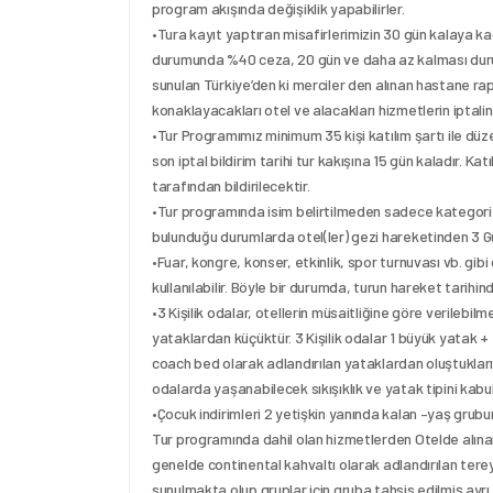
program akışında değişiklik yapabilirler.
•Tura kayıt yaptıran misafirlerimizin 30 gün kalaya ka
durumunda %40 ceza, 20 gün ve daha az kalması durumun
sunulan Türkiye’den ki merciler den alınan hastane rapor
konaklayacakları otel ve alacakları hizmetlerin ipta
•Tur Programımız minimum 35 kişi katılım şartı ile düz
son iptal bildirim tarihi tur kakışına 15 gün kaladır. Kat
tarafından bildirilecektir.
•Tur programında isim belirtilmeden sadece kategori b
bulunduğu durumlarda otel(ler) gezi hareketinden 3 Gün
•Fuar, kongre, konser, etkinlik, spor turnuvası vb. gi
kullanılabilir. Böyle bir durumda, turun hareket tarihin
•3 Kişilik odalar, otellerin müsaitliğine göre verilebi
yataklardan küçüktür. 3 Kişilik odalar 1 büyük yatak 
coach bed olarak adlandırılan yataklardan oluştukları 
odalarda yaşanabilecek sıkışıklık ve yatak tipini kabul 
•Çocuk indirimleri 2 yetişkin yanında kalan –yaş grubun
Tur programında dahil olan hizmetlerden Otelde alınan
genelde continental kahvaltı olarak adlandırılan terey
sunulmakta olup gruplar için gruba tahsis edilmiş ayrı b