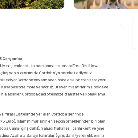
5 Çarşamba
. Uçuş işlemlerinin tamamlanması sonrası Free Bird Hava
 çıkış yapıp aracımızla Cordoba’ya hareket ediyoruz.
şlikediyor.Cordoba’yavarmadan önce eski bir trenistasyonu
 Kasabası’nda mola veriyoruz. Dileyen misafirlerimiz bölgeye
tın alabilirler. Cordoba’daki otelimize transfer ve konaklama.
ya Mirası Listesi’nde yer alan Cordoba şehrinde
75 Euro). İslam mimarisinin en seçkin örneklerinden biri olan
ba Camii (giriş dahil), Yahudi Mahallesi, tarihi kent ve yine
ina Azahara Sarayı kalıntıları (giriş dahil) yerelrehberimiz