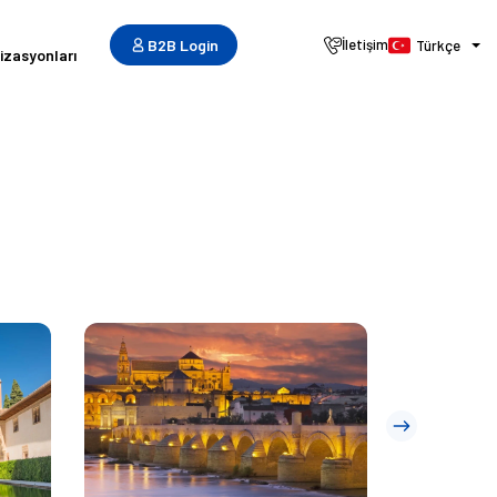
e
B2B Login
İletişim
Türkçe
izasyonları