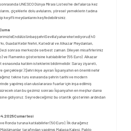
 sonrasında UNESCO Dünya Mirası Listesi’ne defalarca kez
arını, çiçeklerle dolu avlularını, yöresel yemeklerin tadına
p keyifli meydanlarını keşfedebilirsiniz.
5Cuma
erimizleEndülüs’ünbaşşehriSevilla’yahareketediyoruz(40
kı, Guadal Kebir Nehri, Katedral ve Alkazar Meydanları,
r. Gezi sonrası merkezde serbest zaman. Dileyen misafirlerimiz
 ve Flamenko gösterisine katılabilirler (55 Euro). Alkazar
esnasında katılım isteklerini bildirmelidir. Saray ziyareti,
gerçekleşir.) Şehri ikiye ayıran İspanya’nın en önemli nehir
cağımız tekne turu esnasında şehrin tarihi ve modern
inde yapılmış olan uluslararası fuarlar için inşa edilmiş
t sürecek olan bu gezimiz sonrası İspanya’nın en meşhur dansı
sine gidiyoruz. Seyredeceğimiz bu otantik gösterinin ardından
4.2025Cumartesi
e Ronda turuna katılabilirler (50 Euro). İlk durağımız
. Müslümanlar tarafından yapılmış Malaga Kalesi, Pablo