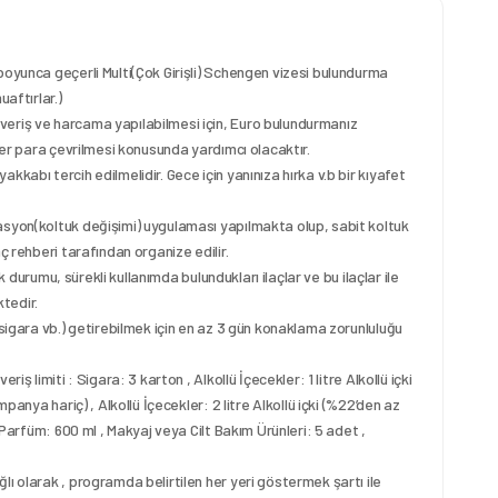
boyunca geçerli Multi(Çok Girişli) Schengen vizesi bulundurma
uaftırlar.)
eriş ve harcama yapılabilmesi için, Euro bulundurmanız
hber para çevrilmesi konusunda yardımcı olacaktır.
kabı tercih edilmelidir. Gece için yanınıza hırka v.b bir kıyafet
asyon(koltuk değişimi) uygulaması yapılmakta olup, sabit koltuk
ç rehberi tarafından organize edilir.
ik durumu, sürekli kullanımda bulundukları ilaçlar ve bu ilaçlar ile
ktedir.
 sigara vb.) getirebilmek için en az 3 gün konaklama zorunluluğu
iş limiti : Sigara: 3 karton , Alkollü İçecekler: 1 litre Alkollü içki
mpanya hariç) , Alkollü İçecekler: 2 litre Alkollü içki (%22’den az
, Parfüm: 600 ml , Makyaj veya Cilt Bakım Ürünleri: 5 adet ,
ı olarak , programda belirtilen her yeri göstermek şartı ile