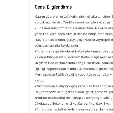
Genel Bilgilendirme
Katılım gösteren misafirlerimizde mutlaka tur süresi 
zorunluluğu vardır. (Yeşil Pasaport sahipleri vizeden m
•Tur esnasında programda bulunan tüm ülkelerde alışv
yeterlidir. Yerel para birimi kullanılan bölgelerde Re
•Gezi süresince rahat yürüyüş ayakkabısı veya spor ayak
bulundurmanızda fayda vardır.
•Turlarımızda günlük olarak koltuk planlamasında rot
ve ön koltuk garantisi verilmez. Koltuk değişimleri ara
•Kişilerin tura katılımlarındaki sağlık sorunları, hamilel
ilgili ilgili raporları yanlarında bulundurmaları gerekme
•Yurtdışından Türkiye’ye giriş yaparken eşya ( alkol -
vardır.
•Yurtdışından Türkiye’ye giriş yaparken free shop alışver
(%22’den fazla alkol içeren alkollü içkiler, şarap ve şa
alkol içeren alkollü içkiler, şarap ve şampanya dahil) 
Çikolata ve Şekerleme: 2 kg ,Kahve: 1 kg ,Çay: 1 kg .
•Tur programında Rehberler hava ve yol şartlarına bağl