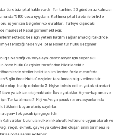
dar ücretsiz iptal hakkı vardır. Tur tarihine 30 günden az kalması
da %100 ceza uygulanır. Katılımcı iptal talebi ile birlikte
u, iş yeri izin belgeleri v.b evraklar , Türkiye dışındaki
linde maalesef kabul görmemektedir.
enlenmektedir. Gezi için yeterli katılım sağlanamadığı takdirde,
ılım yetersizliği nedeniyle İptal edilen tur Mutlu Gezginler
ilgisi verildiği ve/veya aynı destinasyon için seçenekli
 önce Mutlu Gezginler tarafından bildirilecektir.
bi dönemlerde oteller belirtilen km’ lerden fazla mesafede
den 5 gün önce Mutlu Gezginler tarafından bilgi verilecektir.
lmekte olup, bu tip odalarda 3. Kişiye tahsis edilen yatak standart
+ 1 ilave yataktan oluşmaktadır. İlave yataklar. Açma-kapama ve
için Tur katılımcısı 3. Kişi ve/veya çocuk rezervasyonlarında
ettiklerini beyan etmiş sayılırlar.
a uyan- tek çocuk için geçerlidir.
 Kahvaltılar, bulunulan ülkenin kahvaltı kültürüne uygun olarak ve
ağı, reçel, ekmek, çay veya kahveden oluşan sınırlı bir menü ile
ir salonda servis edilebilir.