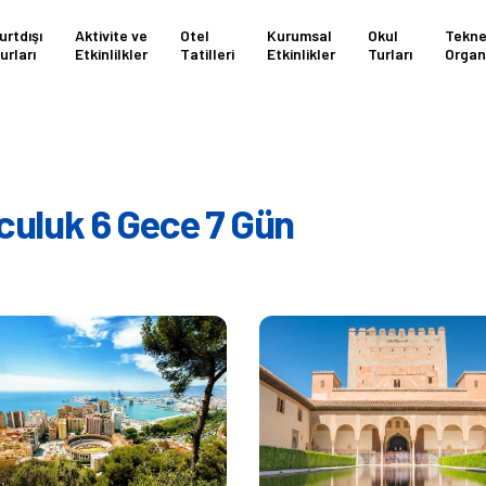
urtdışı
Aktivite ve
Otel
Kurumsal
Okul
Tekn
urları
Etkinlilkler
Tatilleri
Etkinlikler
Turları
Organ
culuk 6 Gece 7 Gün