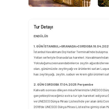
Tur Detayı
ENDÜLÜS 
1. GÜN İSTANBUL>GRANADA>CORDOBA 16.04.202
İstanbul Havalimanı Dış Hatlar Terminali’nde buluşma
Yolları seferiyle Granada’ua hareket. Havalimanı’ndan
Yolculuğumuzesnasındabinlerce zeytin ağacıbizleree
olan, günümüzde zeytinyağı ve ürünlerini satan Luque
has zeytinyağı, zeytin, sabun ve krem gibi ürünleri sa
2. GÜN CORDOBA 17.04.2025 Perşembe
Kahvaltı sonrası dileyen misafirlerimizle UNESCO Dün
gerçekleştireceğimiz extra tur için hareket ediyoruz (
ve UNESCO Dünya Mirası Listesi’nde yer alan ünlü Cordo
2018’de UNESCO Dünya Mirası Listesi’ne girmiş olan Mad