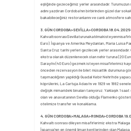
eşliğinde gezeceğimiz yerler arasındadır. Turumuzun
adını yazdıran Cordoba’nın birbirinden güzel dar sokakl
bakabileceğiniz restoranlarını ve canlı atmosfere sahi
3. GÜN CORDOBA>SEVİLLA>CORDOBA 18.04.202
KahvaltısonrasıSevillaturunakatılmakisteyenmisafirl
Euro). İspanya ve Amerika Meydanları, Maria Luisa Par
Santa Cruz tarihi yerleri gezilecek yerler arasındadı
ekstra olarak düzenlenecek olan nehir turuna (20 Euro)
Sarayı’nı (40 Euro) gezmek isteyen misafirlerimiz kayıt 
önceden rezervasyon ile bilet müsaitlik durumuna göre 
taşımacılığının yapıldığı Guadal Kebir Nehri’nde yapa
köprülerini, La Cartuja Adası’nı ve 1929 ve 1992 seneler
değişik mimarideki binaları tanıyoruz. Yaklaşık 1 saa
olan ve anavatanının Sevilla olduğu Flamenko gösteri
otelimize transfer ve konaklama.
4. GÜN CORDOBA>MALAGA>RONDA>CORDOBA 19.0
Kahvaltı sonrası dileyen misafirlerimiz ekstra Malaga v
İspanya’nın en önemli liman kentlerinden olan Malaga