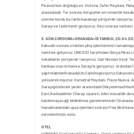
Picasso’nun doğduğu ev, Victoria Zafer Meydanı, Mala
arasındadır. Tur sonrası Avrupa’nın en romantik kasab
üzerine kurulu bu tarihi kasabayı yürüyerek tanıyoru
Sarayı ve tarihi kenti geziyoruz. Gezi sonrası serbe
5. GÜN CORDOBA>GRANADA>İSTANBUL 20.04.20
Kahvaltı sonrası otelden çıkış işlemlerimizi tamamlayı
semtine gidiyoruz. UNESCO tarafından Dünya Miras Lis
sokaklarını yürüyerek tanıyoruz. San Nicolas Seyir T
harikası olan Al Hamra Sarayı’nı görüyoruz. Ardından
yaptırılabilenGranadaUlu Camii’nigeziyoruz.Dahasonr
yürüyerek iniyoruz. Katedral Meydanı, Plaza Nueva, 
Sarayıgörülecek yerler arasındadır.Dileyenmisafirle
Euro) katılabilirler. (Saray ziyareti, bilet müsaitlik 
katılınmayacağı bildirilmesi gerekmektedir.) Granada 
Havalimanındaki uçuş işlemleri sonrası Free Bird Hava Y
servislerimizin sonu.
OTEL
CORDOBA ExeCuidad De Cordoba, CrisolJardines De C