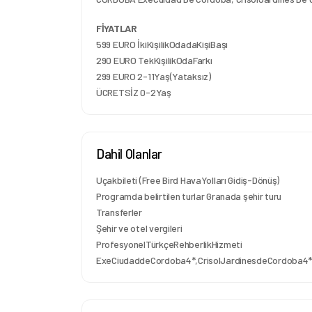
FİYATLAR
599 EURO İkiKişilikOdadaKişiBaşı
290 EURO TekKişilikOdaFarkı
299 EURO 2-11Yaş(Yataksız)
ÜCRETSİZ 0-2Yaş
Dahil Olanlar
Uçakbileti (Free Bird HavaYolları Gidiş-Dönüş)
Programda belirtilen turlar Granada şehir turu
Transferler
Şehir ve otel vergileri
ProfesyonelTürkçeRehberlikHizmeti
ExeCiudaddeCordoba4*,CrisolJardinesdeCordoba4*vb