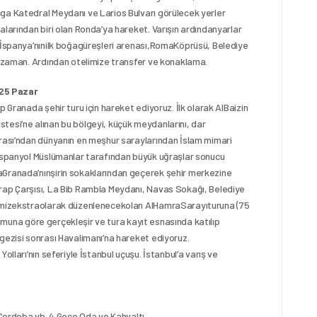
ga Katedral Meydanı ve Larios Bulvarı görülecek yerler
alarından biri olan Ronda’ya hareket. Varışın ardındanyarlar
z.İspanya’nınilk boğagüreşleri arenası,RomaKöprüsü, Belediye
st zaman. Ardından otelimize transfer ve konaklama.
25 Pazar
p Granada şehir turu için hareket ediyoruz. İlk olarak AlBaizin
tesi’ne alınan bu bölgeyi, küçük meydanlarını, dar
erası’ndan dünyanın en meşhur saraylarından İslam mimari
 İspanyol Müslümanlar tarafından büyük uğraşlar sonucu
aGranada’nınşirin sokaklarından geçerek şehir merkezine
Arap Çarşısı, La Bib Rambla Meydanı, Navas Sokağı, Belediye
rimizekstraolarak düzenlenecekolan AlHamraSarayıturuna (75
durumuna göre gerçekleşir ve tura kayıt esnasında katılıp
gezisi sonrası Havalimanı’na hareket ediyoruz.
olları’nın seferiyle İstanbul uçuşu. İstanbul’a varış ve
ordoba vb. 4 Gece Oda ve Kahvaltı