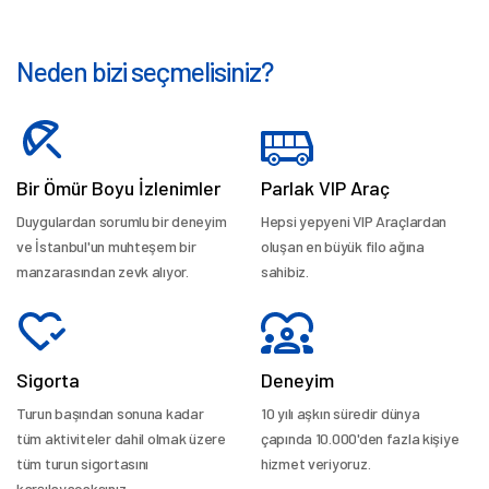
Neden bizi seçmelisiniz?
Bir Ömür Boyu İzlenimler
Parlak VIP Araç
Duygulardan sorumlu bir deneyim
Hepsi yepyeni VIP Araçlardan
ve İstanbul'un muhteşem bir
oluşan en büyük filo ağına
manzarasından zevk alıyor.
sahibiz.
Sigorta
Deneyim
Turun başından sonuna kadar
10 yılı aşkın süredir dünya
tüm aktiviteler dahil olmak üzere
çapında 10.000'den fazla kişiye
tüm turun sigortasını
hizmet veriyoruz.
karşılayacaksınız.