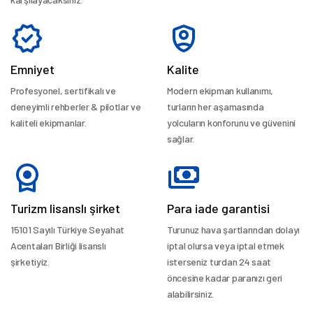
Emniyet
Kalite
Profesyonel, sertifikalı ve
Modern ekipman kullanımı,
deneyimli rehberler & pilotlar ve
turların her aşamasında
kaliteli ekipmanlar.
yolcuların konforunu ve güvenini
sağlar.
Turizm lisanslı şirket
Para iade garantisi
15101 Sayılı Türkiye Seyahat
Turunuz hava şartlarından dolayı
Acentaları Birliği lisanslı
iptal olursa veya iptal etmek
şirketiyiz.
isterseniz turdan 24 saat
öncesine kadar paranızı geri
alabilirsiniz.