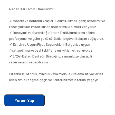
Neden Bizi Tercih Etmelisiniz?
✔ Modern ve Konforlu Araçlar: Bakımlı, klimalı, geniş iç hacimli ve 
rahat yolculuk imkânı sunan araçlarımızla hizmet veriyoruz.
✔ Deneyimli ve Güvenilir Şoförler: Trafik kurallarına hâkim, 
profesyonel ve güler yüzlü sürücülerle güvenli ulaşım sağlıyoruz.
✔ Esnek ve Uygun Fiyat Seçenekleri: Bütçenize uygun 
fiyatlandırma ve özel tekliflerle en iyi hizmeti sunuyoruz.
✔ 7/24 Müşteri Desteği: Dilediğiniz zaman bize ulaşabilir, 
rezervasyon yapabilirsiniz.
İstanbul içi otobüs, minibüs veya midibüs kiralama ihtiyaçlarınız 
için bizimle iletişime geçin ve kaliteli hizmetin farkını yaşayın!
Yorum Yap