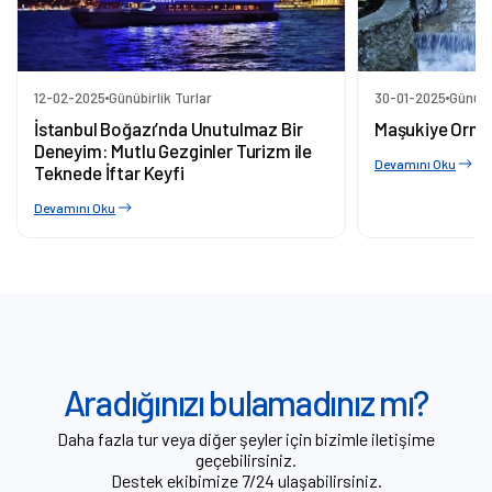
12-02-2025
Günübirlik Turlar
30-01-2025
Günübir
İstanbul Boğazı’nda Unutulmaz Bir
Maşukiye Orma
Deneyim: Mutlu Gezginler Turizm ile
Devamını Oku
Teknede İftar Keyfi
Devamını Oku
Aradığınızı bulamadınız mı?
Daha fazla tur veya diğer şeyler için bizimle iletişime
geçebilirsiniz.
Destek ekibimize 7/24 ulaşabilirsiniz.