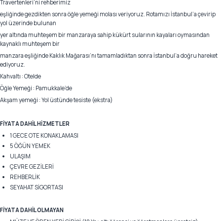
Travertenleri’ni rehberimiz
eşliğinde gezdikten sonra öğle yemeği molası veriyoruz. Rotamızı İstanbul’a çevirip
yol üzerinde bulunan
yer altında muhteşem bir manzaraya sahip kükürt sularının kayaları oymasından
kaynaklı muhteşem bir
manzara eşliğinde Kaklık Mağarası’nı tamamladıktan sonra İstanbul’a doğru hareket
ediyoruz.
Kahvaltı : Otelde
Öğle Yemeği : Pamukkale’de
Akşam yemeği : Yol üstünde tesiste (ekstra)
FİYATA DAHİL HİZMETLER
1 GECE OTE KONAKLAMASI
5 ÖĞÜN YEMEK
ULAŞIM
ÇEVRE GEZİLERİ
REHBERLİK
SEYAHAT SİGORTASI
FİYATA DAHİL OLMAYAN