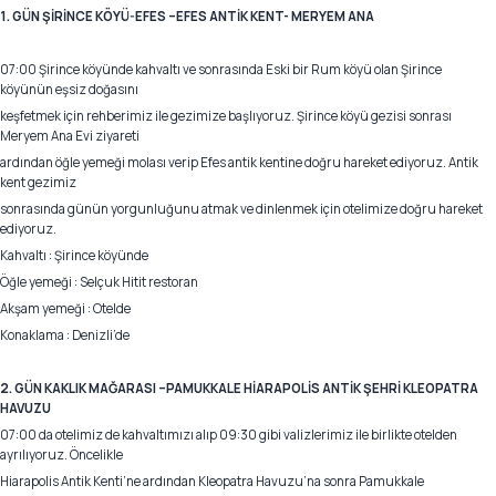
1. GÜN ŞİRİNCE KÖYÜ-EFES –EFES ANTİK KENT- MERYEM ANA
07:00 Şirince köyünde kahvaltı ve sonrasında Eski bir Rum köyü olan Şirince
köyünün eşsiz doğasını
keşfetmek için rehberimiz ile gezimize başlıyoruz. Şirince köyü gezisi sonrası
Meryem Ana Evi ziyareti
ardından öğle yemeği molası verip Efes antik kentine doğru hareket ediyoruz. Antik
kent gezimiz
sonrasında günün yorgunluğunu atmak ve dinlenmek için otelimize doğru hareket
ediyoruz.
Kahvaltı : Şirince köyünde
Öğle yemeği : Selçuk Hitit restoran
Akşam yemeği : Otelde
Konaklama : Denizli’de
2. GÜN KAKLIK MAĞARASI –PAMUKKALE HİARAPOLİS ANTİK ŞEHRİ KLEOPATRA
HAVUZU
07:00 da otelimiz de kahvaltımızı alıp 09:30 gibi valizlerimiz ile birlikte otelden
ayrılıyoruz. Öncelikle
Hiarapolis Antik Kenti’ne ardından Kleopatra Havuzu’na sonra Pamukkale