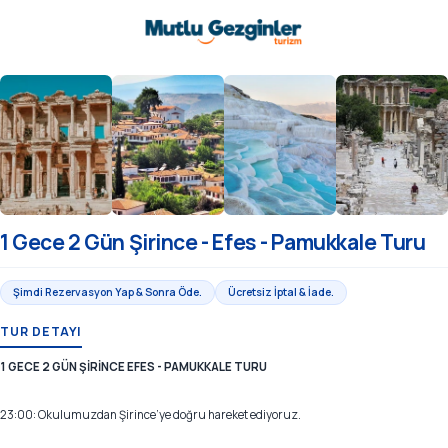
1 Gece 2 Gün Şirince - Efes - Pamukkale Turu
Şimdi Rezervasyon Yap & Sonra Öde.
Ücretsiz İptal & İade.
TUR DETAYI
1 GECE 2 GÜN ŞİRİNCE EFES - PAMUKKALE TURU
23:00: Okulumuzdan Şirince’ye doğru hareket ediyoruz.