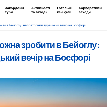
Закордонні
Активності
Готельні
Корпоративні
тури
та заходи
канікули
заходи
бити в Бейоглу: неповторний турецький вечір на Босфорі
можна зробити в Бейоглу:
ький вечір на Босфорі