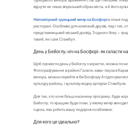
відчути не лише візуальний образ міста, а й його кул
Неповторний турецький вечір на Босфорі
 в плані по
ресторані. Особливо для компаній друзів, пар і тих, х
представницький міський досвід. З одного боку — тра
такий, як і сам Стамбул.
День у Бейоглу, ніч на Босфорі: як скласти
Щоб провести день у Бейоглу з користю, можна почати 
Фотографування в районі Галати, кава-пауза в Каракьо
вечора, можна перейти в бік Босфору й підготуватися 
культуру району, і культову водну артерію Стамбула.
Для тих, хто хоче більш насичену програму, буде кор
Бейоглу, то кращим буде план, у якому вечір виходи
сцена, яка робить вашу подорож особливою.
Для кого це ідеально?