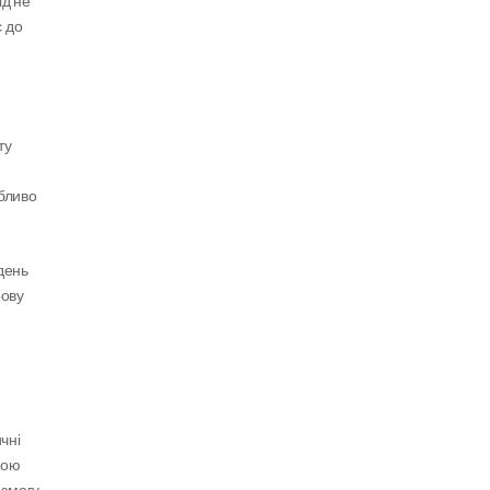
д не 
 до 
у 
бливо 
ень 
ову 
ні 
ою 
змогу 