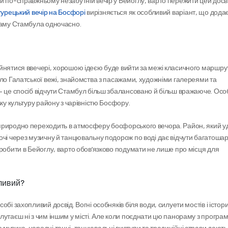
и по-справжньому незабутній вечір у Бейоглу, варто пережити цей досві
урецький вечір на Босфорі
 вирізняється як особливий варіант, що додає
ораму Стамбула одночасно.
йнятися ввечері, хорошою ідеєю буде вийти за межі класичного маршрут
ло Галатської вежі, знайомства з пасажами, художніми галереями та 
— це спосіб відчути Стамбул більш збалансовано й більш вражаюче. Осо
ьку культуру району з чарівністю Босфору.
природно переходить в атмосферу босфорського вечора. Район, який уд
очі через музичну й танцювальну подорож по воді дає відчути багатошар
робити в Бейоглу, варто обов’язково подумати не лише про місця для 
бливий?
і захопливий досвід. Вогні особняків біля води, силуети мостів і історич
утаєш ні з чим іншим у місті. Але коли поєднати цю панораму з програм
узика, народні танці, танцювальні виступи та традиційні страви дають 