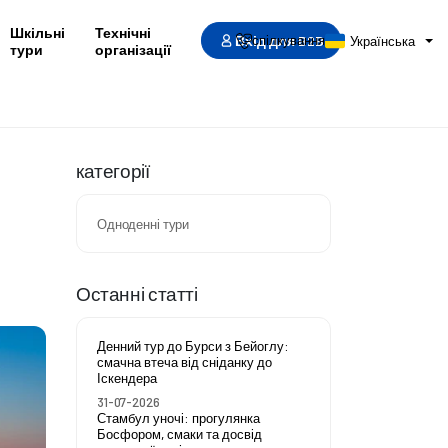
Шкільні
Технічні
Вхід для B2B
спілкування
Українська
тури
організації
категорії
Одноденні тури
Останні статті
Денний тур до Бурси з Бейоглу:
смачна втеча від сніданку до
Іскендера
31-07-2026
Стамбул уночі: прогулянка
Босфором, смаки та досвід