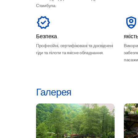
Стамбула.
Безпека
якіст
Професійні, сертифіковані та досвідчені
Викори
гіди та пілоти та якісне обладнання.
забезп
пасажир
Галерея