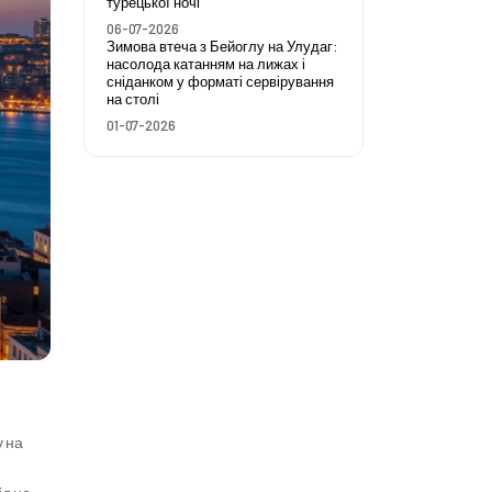
турецької ночі
06-07-2026
Зимова втеча з Бейоглу на Улудаг:
насолода катанням на лижах і
сніданком у форматі сервірування
на столі
01-07-2026
 на 