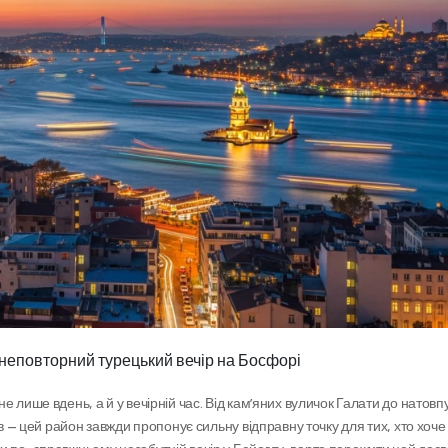
: неповторний турецький вечір на Босфорі
 лише вдень, а й у вечірній час. Від кам’яних вуличок Галати до натовпу
ів — цей район завжди пропонує сильну відправну точку для тих, хто хоче 