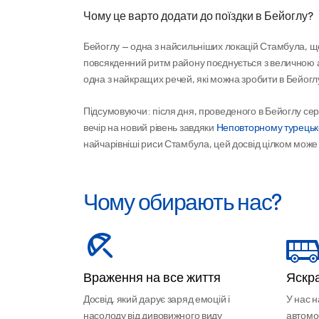
Чому це варто додати до поїздки в Бейоглу?
Бейоглу — одна з найсильніших локацій Стамбула, щоб
повсякденний ритм району поєднується з величною 
одна з найкращих речей, які можна зробити в Бейоглу
Підсумовуючи: після дня, проведеного в Бейоглу серед 
вечір на новий рівень завдяки 
Неповторному турецьк
найчарівніші риси Стамбула, цей досвід цілком може
Чому обирають нас?
Враження на все життя
Яскра
Досвід, який дарує заряд емоцій і
У нас 
насолоду від дивовижного виду
автомоб