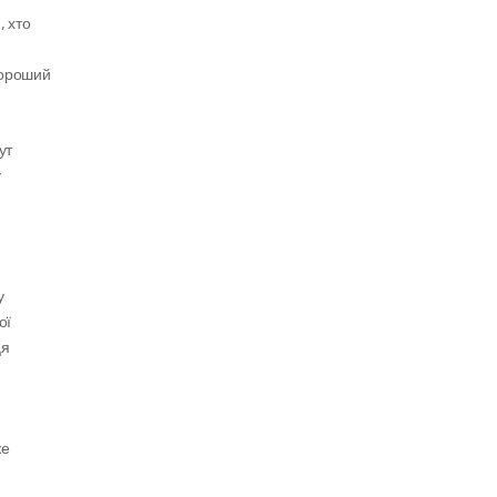
 хто 
ороший 
т 
 
 
ї 
я 
е 