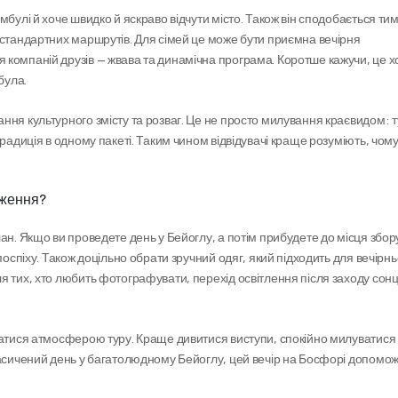
булі й хоче швидко й яскраво відчути місто. Також він сподобається тим,
 стандартних маршрутів. Для сімей це може бути приємна вечірня 
 компаній друзів — жвава та динамічна програма. Коротше кажучи, це х
була.
ня культурного змісту та розваг. Це не просто милування краєвидом: ту
радиція в одному пакеті. Таким чином відвідувачі краще розуміють, чому
аження?
ан. Якщо ви проведете день у Бейоглу, а потім прибудете до місця збору
поспіху. Також доцільно обрати зручний одяг, який підходить для вечірньо
я тих, хто любить фотографувати, перехід освітлення після заходу сонц
ватися атмосферою туру. Краще дивитися виступи, спокійно милуватися 
насичений день у багатолюдному Бейоглу, цей вечір на Босфорі допомож