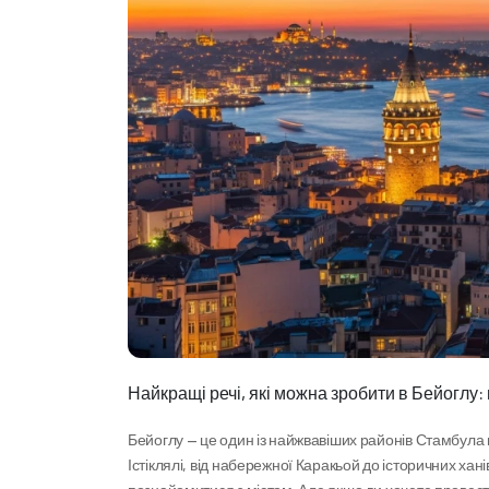
Найкращі речі, які можна зробити в Бейоглу
Бейоглу — це один із найжвавіших районів Стамбула не
Істіклялі, від набережної Каракьой до історичних хан