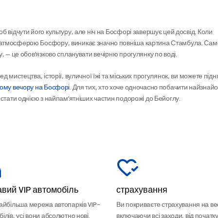
 відчути його культуру, але ніч на Босфорі завершує цей досвід. Коли 
атмосферою Босфору, виникає значно повніша картина Стамбула. Саме
, — це обов’язково спланувати вечірню прогулянку по воді.
мистецтва, історії, вуличної їжі та міських прогулянок, ви можете підня
ому вечору на Босфорі
. Для тих, хто хоче одночасно побачити найзнайом
 стати однією з найпам’ятніших частин подорожі до Бейоглу.
вий VIP автомобіль
страхування
найбільша мережа автопарків VIP-
Ви покриваєте страхування на вес
ілів, усі вони абсолютно нові.
включаючи всі заходи, від початку