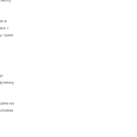
я в 
и, і 
; саме 
о 
вуличну 
саме на 
оловна 