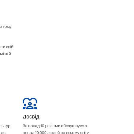
 тому 
ти свій 
іші й 
Досвід
ь тур,
За понад 10 років ми обслуговуємо
 до
понад 10 000 людей по всьому світу.