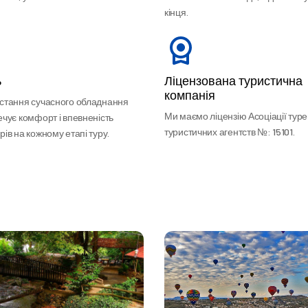
кінця.
ь
Ліцензована туристична
компанія
стання сучасного обладнання
Ми маємо ліцензію Асоціації тур
ечує комфорт і впевненість
туристичних агентств №: 15101.
ів на кожному етапі туру.