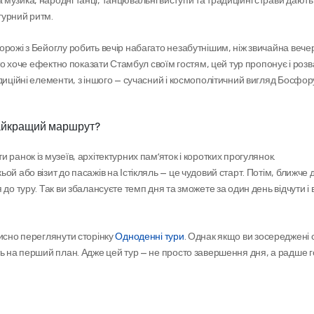
ьтурний ритм.
дорожі з Бейоглу робить вечір набагато незабутнішим, ніж звичайна вечер
то хоче ефектно показати Стамбул своїм гостям, цей тур пропонує і розваг
диційні елементи, з іншого — сучасний і космополітичний вигляд Босфору
 найкращий маршрут?
ранок із музеїв, архітектурних пам’яток і коротких прогулянок. 
й або візит до пасажів на Істікляль — це чудовий старт. Потім, ближче д
до туру. Так ви збалансуєте темп дня та зможете за один день відчути і 
исно переглянути сторінку 
Одноденні тури
. Однак якщо ви зосереджені 
ть на перший план. Адже цей тур — не просто завершення дня, а радше г