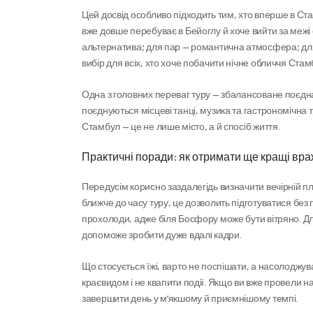
Цей досвід особливо підходить тим, хто вперше в Стам
вже довше перебуває в Бейоглу й хоче вийти за межі
альтернатива; для пар — романтична атмосфера; для
вибір для всіх, хто хоче побачити нічне обличчя Стам
Одна з головних переваг туру — збалансоване поєднан
поєднуються місцеві танці, музика та гастрономічна т
Стамбул — це не лише місто, а й спосіб життя.
Практичні поради: як отримати ще кращі вр
Передусім корисно заздалегідь визначити вечірній пл
ближче до часу туру, це дозволить підготуватися без 
прохолоди, адже біля Босфору може бути вітряно. Дл
допоможе зробити дуже вдалi кадри.
Що стосується їжі, варто не поспішати, а насолоджу
краєвидом і не квапити події. Якщо ви вже провели 
завершити день у м’якшому й приємнішому темпі.