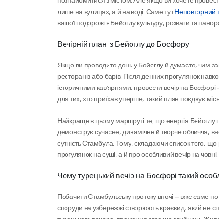
познайомитися з містом. Але якщо ви хочете провест
лише на вулицях, а й на воді. Саме тут 
Неповторний т
вашої подорожі в Бейоглу культуру, розваги та пан
Вечірній план із Бейоглу до Босфору
Якщо ви проводите день у Бейоглу й думаєте, чим за
ресторанів або барів. Після денних прогулянок навко
історичними кав’ярнями, провести вечір на Босфорі 
для тих, хто приїхав уперше, такий план поєднує міс
Найкраще в цьому маршруті те, що енергія Бейоглу 
демонструє сучасне, динамічне й творче обличчя, вн
сутність Стамбула. Тому, складаючи список того, що 
прогулянок на суші, а й про особливий вечір на човні.
Чому турецький вечір на Босфорі такий осо
Побачити Стамбульську протоку вночі — вже саме по соб
споруди на узбережжі створюють краєвид, який не спл
турецького вечора, враження стає ще глибшим. Жива м