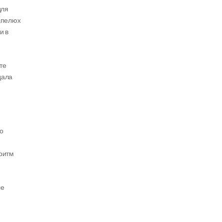
ля 
апелюх 
 в 
е 
ала 
о 
ритм 
е 