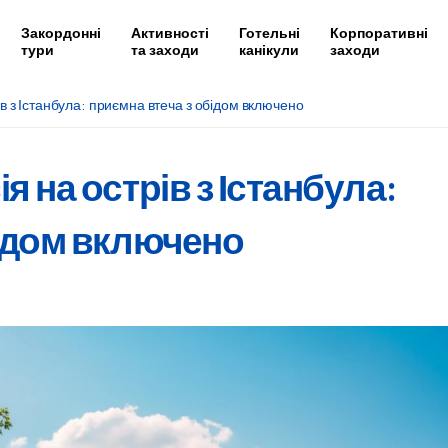
Закордонні
Активності
Готельні
Корпоративні
тури
та заходи
канікули
заходи
в з Істанбула: приємна втеча з обідом включено
 на острів з Істанбула:
бідом включено