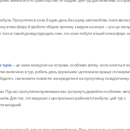
кремо займатися ні транспортом, ні обідом, цей тур дає можливість справ
анбула. Прогулятися хоча б один день без шуму автомобілів, їхати вело
ичну атмосферу й зробити обідню зупинку з видом на море — усе це нагад
 того ж такий досвід підходить тим, хто хоче побути в іншій атмосфері, не
 турів
 — це саме екскурсія на острови, особливо влітку, коли хочеться зн
 уже включено в тур, робить день зручнішим і допомагає краще сплануват
дати», і ви можете повністю зосередитися на прогулянці та відпочинку.
 Під час прогулянки вуличками вас зустрінуть дерев’яні особняки, квітуч
лів. Для тих, хто вирушає з центральних районів Істанбула, цей тур є 
ти вихідний.
е спланований, але не виснажливий темп. День починається з виїзду вра