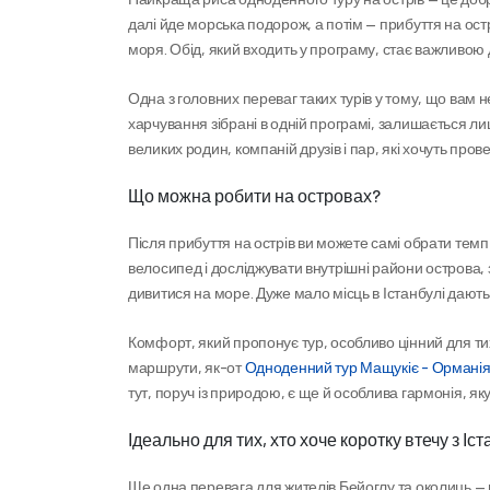
далі йде морська подорож, а потім — прибуття на остр
моря. Обід, який входить у програму, стає важливою
Одна з головних переваг таких турів у тому, що вам 
харчування зібрані в одній програмі, залишається 
великих родин, компаній друзів і пар, які хочуть про
Що можна робити на островах?
Після прибуття на острів ви можете самі обрати тем
велосипед і досліджувати внутрішні райони острова, 
дивитися на море. Дуже мало місць в Істанбулі дають
Комфорт, який пропонує тур, особливо цінний для ти
маршрути, як-от 
Одноденний тур Мащукіє - Ормані
тут, поруч із природою, є ще й особлива гармонія, як
Ідеально для тих, хто хоче коротку втечу з Іс
Ще одна перевага для жителів Бейоглу та околиць — ц