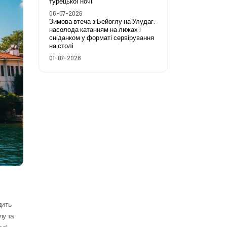
турецької ночі
06-07-2026
Зимова втеча з Бейоглу на Улудаг:
насолода катанням на лижах і
сніданком у форматі сервірування
на столі
01-07-2026
Іноді ритм Істанбула так втомлює, що хочеться хоча б на кілька годин виїхати подалі від міста. Саме тут на перший план виходить 
у та 