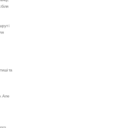
біля 
рут і 
я 
иші та 
. Але 
ого 