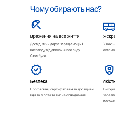
Чому обирають нас?
Враження на все життя
Яскра
Досвід, який дарує заряд емоцій і
У нас 
насолоду від дивовижного виду
автомоб
Стамбула.
Безпека
якіст
Професійні, сертифіковані та досвідчені
Викори
гіди та пілоти та якісне обладнання.
забезп
пасажир