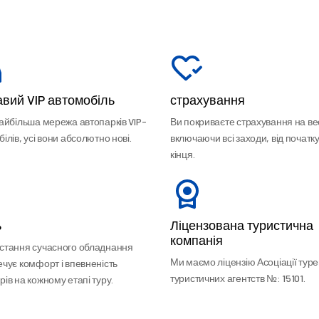
вий VIP автомобіль
страхування
найбільша мережа автопарків VIP-
Ви покриваєте страхування на вес
ілів, усі вони абсолютно нові.
включаючи всі заходи, від початку
кінця.
ь
Ліцензована туристична
компанія
стання сучасного обладнання
Ми маємо ліцензію Асоціації тур
ечує комфорт і впевненість
туристичних агентств №: 15101.
ів на кожному етапі туру.