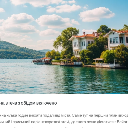
на втеча з обідом включено
ичний і приємний варіант короткої втечі, до якого легко дістатися з Бейогл