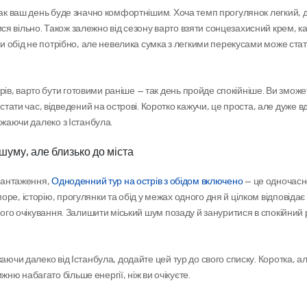
так ваш день буде значно комфортнішим. Хоча темп прогулянок легкий, д
я вільно. Також залежно від сезону варто взяти сонцезахисний крем, к
ти обід не потрібно, але невелика сумка з легкими перекусами може стати
в, варто бути готовими раніше — так день пройде спокійніше. Ви зможет
и час, відведений на острові. Коротко кажучи, це проста, але дуже вд
джаючи далеко з Істанбула.
шуму, але близько до міста
вантаження, 
Одноденний тур на острів з обідом включено
 — це одночасн
е, історію, прогулянки та обід у межах одного дня й цілком відповідає 
гого очікування. Залишити міський шум позаду й зануритися в спокійний 
аючи далеко від Істанбула, додайте цей тур до свого списку. Коротка, ал
ю набагато більше енергії, ніж ви очікуєте.