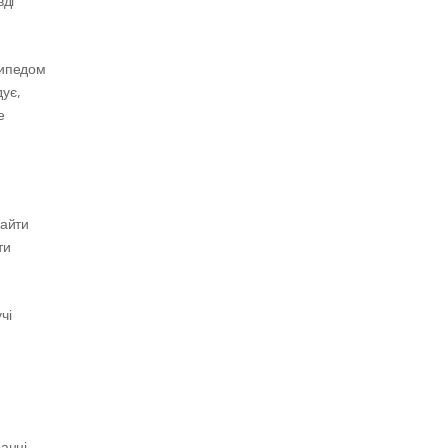
ді 
сипедом 
ує, 
 
айти 
и 
і 
нці, 