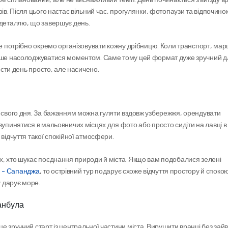
ів. Після цього настає вільний час, прогулянки, фотопаузи та відпочинок 
 деталлю, що завершує день.
не потрібно окремо організовувати кожну дрібницю. Коли транспорт, марш
лише насолоджуватися моментом. Саме тому цей формат дуже зручний дл
вести день просто, але насичено.
п свого дня. За бажанням можна гуляти вздовж узбережжя, орендувати 
зупинятися в мальовничих місцях для фото або просто сидіти на лавці в т
 відчуття такої спокійної атмосфери.
х, хто шукає поєднання природи й міста. Якщо вам подобалися зелені 
я - Сапанджа
, то острівний тур подарує схоже відчуття простору й спокою
у дарує море.
танбула
е зручний старт із центральної частини міста. Вирушити вранці без зайв