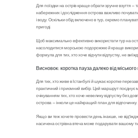
Для поїздки на острів краще обрати зручне взуття — 
набережних і дослідження острова важливо почуватис
і воду. Оскільки обід включено в тур, окремо планува
пригоді.
Щоб максимально ефективно використати тур на острі
насолодитися морською подорожжю й краще використат
формула для тих, хто хоче відчути відпустку, не виїж
Висновок: коротка пауза далеко від міського 
Для тих, хто живе в Істанбулі й шукає коротке переза
практичний і приємний вибір. Цей маршрут поєднує мор
очікуванням тих, хто хоче невелику відпустку без дов
острова — інколи це найкращий план для відпочинку.
Якщо ви теж хочете провести день інакше, не від’їждж
насичена острівна втеча може подарувати вашому тижн