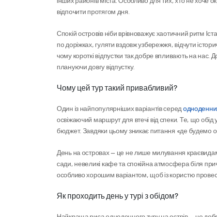
інших районів міста. Особливо для тих, хто не хоче о
відпочити протягом дня.
Спокій островів ніби врівноважує хаотичний ритм Іст
по доріжках, гуляти вздовж узбережжя, відчути істор
чому короткі відпустки так добре впливають на нас. До
плануючи довгу відпустку.
Чому цей тур такий привабливий?
Один із найпопулярніших варіантів серед 
одноденних
освіжаючий маршрут для втечі від спеки. Те, що обід
бюджет. Завдяки цьому зникає питання «де будемо обі
День на островах — це не лише милування краєвидами.
сади, невеликі кафе та спокійна атмосфера біля прича
особливо хорошим варіантом, щоб із користю провес
Як проходить день у турі з обідом?
Найкраща риса одноденного туру на острів — це добр