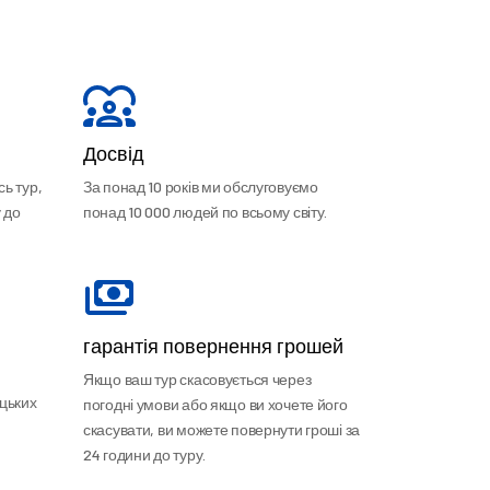
Досвід
ь тур,
За понад 10 років ми обслуговуємо
 до
понад 10 000 людей по всьому світу.
гарантія повернення грошей
Якщо ваш тур скасовується через
ецьких
погодні умови або якщо ви хочете його
скасувати, ви можете повернути гроші за
24 години до туру.