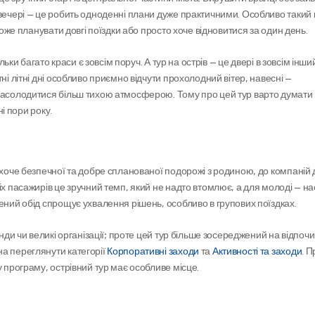
вечері — це робить одноденні плани дуже практичними. Особливо такий в
 може планувати довгі поїздки або просто хоче відновитися за один день.
льки багато краси є зовсім поруч. А тур на острів — це двері в зовсім інший 
ні літні дні особливо приємно відчути прохолодний вітер, навесні — 
насолодитися більш тихою атмосферою. Тому про цей тур варто думати 
ні пори року.
 хоче безпечної та добре спланованої подорожі з родиною, до компаній др
іх пасажирів це зручний темп, який не надто втомлює, а для молоді — нас
ений обід спрощує ухвалення рішень, особливо в групових поїздках.
нди чи великі організації; проте цей тур більше зосереджений на відпочин
а переглянути категорії 
Корпоративні заходи
 та 
Активності та заходи
. П
у програму, острівний тур має особливе місце.