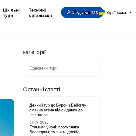
Шкільні
Технічні
Вхід для B2B
спілкування
Українська
тури
організації
категорії
Одноденні тури
Останні статті
Денний тур до Бурси з Бейоглу:
смачна втеча від сніданку до
Іскендера
31-07-2026
Стамбул уночі: прогулянка
Босфором, смаки та досвід