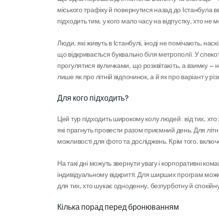
міського трафіку й повернутися назад до Істанбула в
підходить тим, у кого мало часу на відпустку, хто не
Люди, які живуть в Істанбулі, іноді не помічають, наскі
що відкривається буквально біля метрополії. У спекот
прогулятися вуличками, що розквітають, а взимку — 
лише як про літній відпочинок, а й як про варіант у різ
Для кого підходить?
Цей тур підходить широкому колу людей: від тих, хто
які прагнуть провести разом приємний день. Для літн
можливості для фото та досліджень. Крім того, включ
На такі дні можуть звернути увагу і корпоративні кома
індивідуальному відкритті. Для ширших програм можн
для тих, хто шукає одноденну, безтурботну й спокійн
Кілька порад перед бронюванням