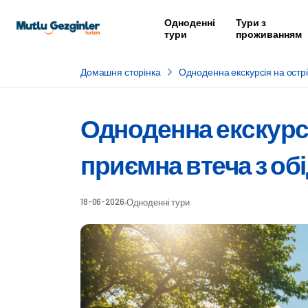
Одноденні
Тури з
тури
проживанням
Домашня сторінка
Одноденна екскурсія на острі
Одноденна екскурсія
приємна втеча з о
18-06-2026
Одноденні тури