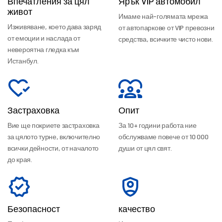
Впечатления за цял
Ярък VIP автомобил
живот
Имаме най-голямата мрежа
Изживяване, което дава заряд
от автопаркове от VIP превозни
от емоции и наслада от
средства, всичките чисто нови.
невероятна гледка към
Истанбул.
Застраховка
Опит
Вие ще покриете застраховка
За 10+ години работа ние
за цялото турне, включително
обслужваме повече от 10 000
всички дейности, от началото
души от цял свят.
до края.
Безопасност
качество