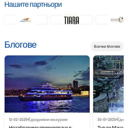
Нашите партньори
Блогове
Всички блогове
12-02-2025
Еднодневни екскурзии
30-01-2025
Еднод
Незабравимо преживяване в
Тур до Машук