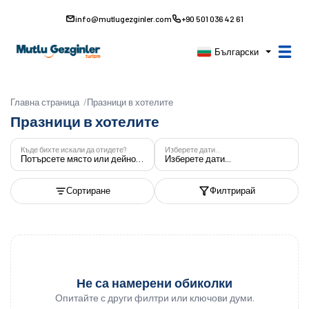
info@mutlugezginler.com
+90 501 036 42 61
Български
Главна страница
Празници в хотелите
Празници в хотелите
Къде бихте искали да отидете?
Изберете дати...
Потърсете място или дейност
Изберете дати...
Сортиране
Филтрирай
Не са намерени обиколки
Опитайте с други филтри или ключови думи.