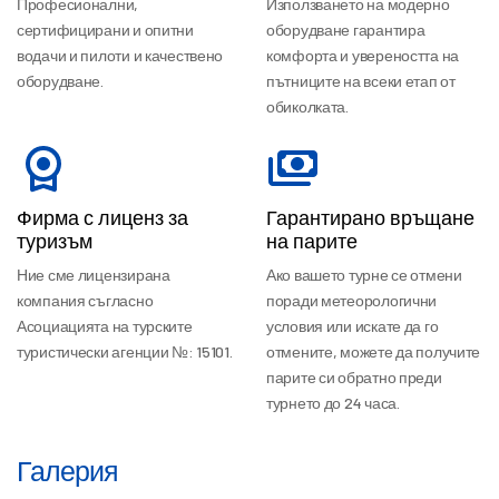
Професионални,
Използването на модерно
сертифицирани и опитни
оборудване гарантира
водачи и пилоти и качествено
комфорта и увереността на
оборудване.
пътниците на всеки етап от
обиколката.
Фирма с лиценз за
Гарантирано връщане
туризъм
на парите
Ние сме лицензирана
Ако вашето турне се отмени
компания съгласно
поради метеорологични
Асоциацията на турските
условия или искате да го
туристически агенции №: 15101.
отмените, можете да получите
парите си обратно преди
турнето до 24 часа.
Галерия