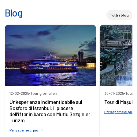
Blog
Tutti i blog
12-02-2025
Tour giornalieri
30-01-2025
Tour gi
Un’esperienza indimenticabile sul
Tour di Maşuki
Bosforo di Istanbul: il piacere
Per saperne di più
dell’iftar in barca con Mutlu Gezginler
Turizm
Per saperne di più