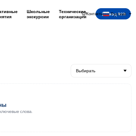
ативные
Школьные
Технические
Вход B2B
Контакты
Русский
иятия
экскурсии
организации
ены
ключевые слова.