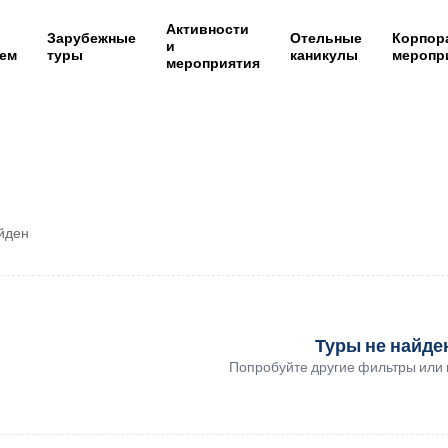
Активности
Зарубежные
Отельные
Корпор
и
ем
туры
каникулы
меропр
мероприятия
айден
Туры не найд
Попробуйте другие фильтры или 