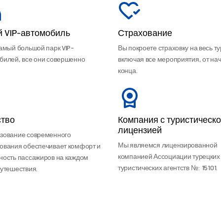
й VIP-автомобиль
Страхование
самый большой парк VIP-
Вы покроете страховку на весь ту
билей, все они совершенно
включая все мероприятия, от на
конца.
ство
Компания с туристическ
лицензией
зование современного
Мы являемся лицензированной
ования обеспечивает комфорт и
компанией Ассоциации турецких
ность пассажиров на каждом
туристических агентств №: 15101.
путешествия.