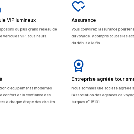
ule VIP lumineux
Assurance
sposons du plus grand réseau de
Vous couvrirez l’assurance pour l’e
e véhicules VIP, tous neufs.
du voyage, y compris toutes les act
du début à la fin.
té
Entreprise agréée tourism
sation d'équipements modernes
Nous sommes une société agréée 
le confort et la confiance des
l'Association des agences de voya
rs à chaque étape des circuits.
turques n° 15101.